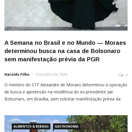
A Semana no Brasil e no Mundo — Moraes
determinou busca na casa de Bolsonaro
sem manifestação prévia da PGR
Haroldo Filho
9 De Julho De 2026
0
O ministro do STF Alexandre de Moraes determinou a operação
de busca e apreensão na residência do ex-presidente Jair
Bolsonaro, em Brasília, sem solicitar manifestação prévia da
Procuradoria-Geral da República (PGR). Segundo a assessoria
da PGR, o órgão não emitiu parecer porque não foi aberto
prazo para manifestação antes da decisão. A Procuradoria foi
apenas […]
ALIMENTOS & BEBIDAS
GASTRONOMIA