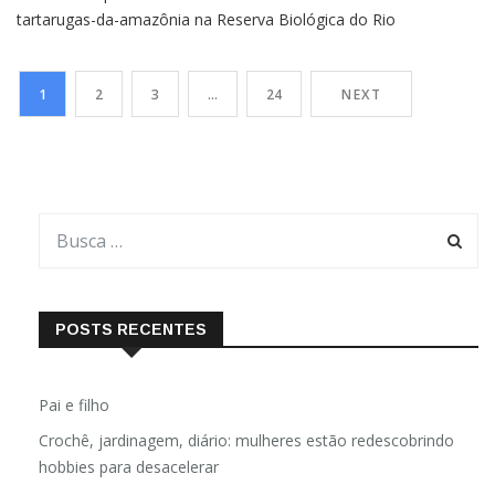
tartarugas-da-amazônia na Reserva Biológica do Rio
Trombetas Cerca de oito mil filhotes da espécie tartarugas-da-
amazônia (Podocnemis expansa) foram soltos por agentes do
1
2
3
…
24
NEXT
Instituto Chico Mendes de Conservação da Biodiversidade
(ICMBio) e parceiros no dia 17 de
POSTS RECENTES
Pai e filho
Crochê, jardinagem, diário: mulheres estão redescobrindo
hobbies para desacelerar