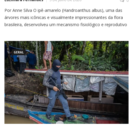
0
Por Anne Silva O ipê-amarelo (Handroanthus albus), uma das
árvores mais icônicas e visualmente impressionantes da flora
brasileira, desenvolveu um mecanismo fisiológico e reprodutivo
altamente especializado baseado na perda total de suas folhas
(caducifolia) durante o pico da estação seca, uma adaptação
evolutiva que maximiza o contraste visual de suas flores para
atrair
GERAL