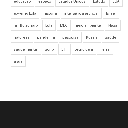
educação
espaço
Estados Unidos
Estudo
EUA
governo Lula
história
inteligência artificial
Israel
Jair Bolsonaro
Lula
MEC
meio ambiente
Nasa
natureza
pandemia
pesquisa
Rússia
saúde
saúde mental
sono
STF
tecnologia
Terra
água