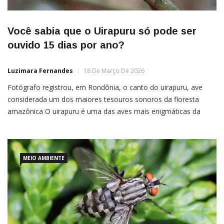
Você sabia que o Uirapuru só pode ser
ouvido 15 dias por ano?
Luzimara Fernandes
18 De Março De 2026
Fotógrafo registrou, em Rondônia, o canto do uirapuru, ave
considerada um dos maiores tesouros sonoros da floresta
amazônica O uirapuru é uma das aves mais enigmáticas da
Amazônia. Discreto, difícil de ser visto e ainda mais raro de ser
ouvido, pois ele guarda uma característica única: canta apenas
entre 12 e 15 dias por ano. No […]
MEIO AMBIENTE