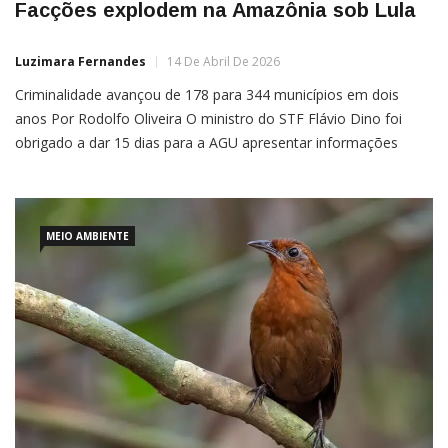
Facções explodem na Amazônia sob Lula
Luzimara Fernandes
14 De Abril De 2026
Criminalidade avançou de 178 para 344 municípios em dois
anos Por Rodolfo Oliveira O ministro do STF Flávio Dino foi
obrigado a dar 15 dias para a AGU apresentar informações
concretas sobre ações repressivas contra o crime organizado
na Amazônia, expondo o absoluto descontrole do governo Lula
sobre a região que o petista tanto posa […]
MEIO AMBIENTE