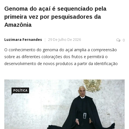
Genoma do açaí é sequenciado pela
primeira vez por pesquisadores da
Amazônia
Luzimara Fernandes
29 De Julho De 2026
0
O conhecimento do genoma do açaí amplia a compreensão
sobre as diferentes colorações dos frutos e permitirá o
desenvolvimento de novos produtos a partir da identificação
dos genes relacionados a moléculas de interesse Cientistas da
Amazônia sequenciaram pela primeira vez o genoma do açaí
(Euterpe oleracea Mart.), uma palmeira que produz um dos
frutos mais […]
POLÍTICA