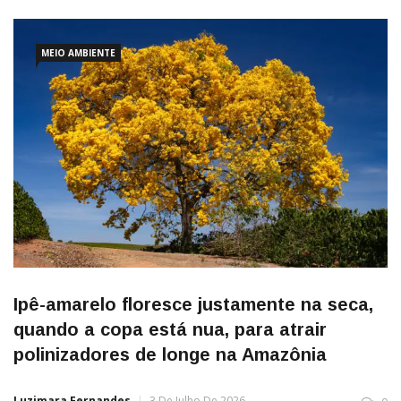
cerveja em uma mesma bebida. Luciano Duarte desenvolveu a
ROBUSTA Waldbier, uma cerveja puro malte que tem […]
MEIO AMBIENTE
Ipê-amarelo floresce justamente na seca,
quando a copa está nua, para atrair
polinizadores de longe na Amazônia
Luzimara Fernandes
3 De Julho De 2026