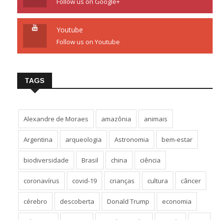
Follow us on Google+
Youtube
Follow us on Youtube
TAGS
Alexandre de Moraes
amazônia
animais
Argentina
arqueologia
Astronomia
bem-estar
biodiversidade
Brasil
china
ciência
coronavírus
covid-19
crianças
cultura
câncer
cérebro
descoberta
Donald Trump
economia