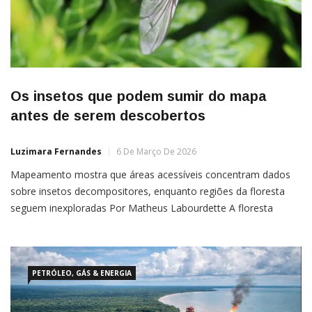
Os insetos que podem sumir do mapa
antes de serem descobertos
Luzimara Fernandes
6 De Março De 2026
Mapeamento mostra que áreas acessíveis concentram dados
sobre insetos decompositores, enquanto regiões da floresta
seguem inexploradas Por Matheus Labourdette A floresta
amazônica é tão grande que até mesmo os próprios biólogos
desconhecem uma quantidade significativa de seres vivos.
Segundo uma pesquisa, um dos grupos de espécies mais
desconhecidas é o
PETRÓLEO, GÁS & ENERGIA