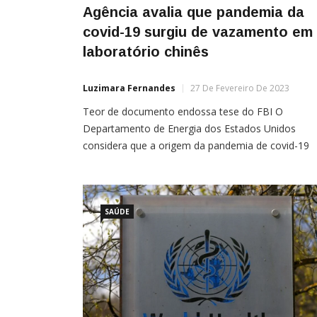
Agência avalia que pandemia da
covid-19 surgiu de vazamento em
laboratório chinês
Luzimara Fernandes
27 De Fevereiro De 2023
Teor de documento endossa tese do FBI O
Departamento de Energia dos Estados Unidos
considera que a origem da pandemia de covid-19
possa ter se espalhado a partir de um vazamento
um laboratório de Wuhan, na China. A informação
consta em um relatório de inteligência confidencial
recentemente fornecido à Casa Branca e aos
SAÚDE
principais […]