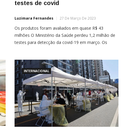
testes de covid
Luzimara Fernandes
27 De Março De 2023
Os produtos foram avaliados em quase R$ 43
milhões O Ministério da Saúde perdeu 1,2 milhão de
testes para detecção da covid-19 em março. Os
produtos, que estavam no estoque da pasta,
venceram neste mês. Eles foram avaliados em quase
R$ 43 milhões. Os testes são do tipo RT-PCR e
é
também servem para o diagnóstico […]
INTERNACIONAL