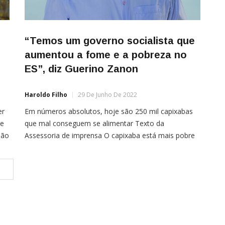
“Temos um governo socialista que
aumentou a fome e a pobreza no
ES”, diz Guerino Zanon
Haroldo Filho
29 De Junho De 2022
er
Em números absolutos, hoje são 250 mil capixabas
de
que mal conseguem se alimentar Texto da
são
Assessoria de imprensa O capixaba está mais pobre
s
e com uma renda média per capita abaixo da média
nacional. A constatação é do pré-candidato ao
governo do Estado Guerino Zanon (PSD), que analisa
a recém-divulgada Pesquisa Nacional por Amostra de
[…]