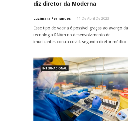
diz diretor da Moderna
Luzimara Fernandes
11 De Abril De 2023
Esse tipo de vacina é possível graças ao avanço da
tecnologia RNAm no desenvolvimento de
imunizantes contra covid, segundo diretor médico
por: Pedro Borges Spadoni Vacinas para câncer,
doenças cardiovasculares e autoimunes; e outras
condições estarão prontas até 2030. Pelo menos, 
nisso que a empresa Moderna aposta, conforme
INTERNACIONAL
revelado em entrevista com Paul Burton, diretor