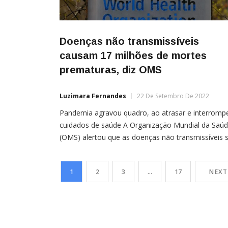
Doenças não transmissíveis
causam 17 milhões de mortes
prematuras, diz OMS
Luzimara Fernandes
22 De Setembro De 2022
Pandemia agravou quadro, ao atrasar e interromp
cuidados de saúde A Organização Mundial da Saú
(OMS) alertou que as doenças não transmissíveis 
responsáveis por 17 milhões de mortes prematura
todos os anos. O grupo inclui doenças
1
2
3
…
17
NEXT
cardiovasculares, câncer, diabetes e doenças
respiratórias crônicas. A entidade cobrou de líderes
mundiais ações urgentes de combate ao