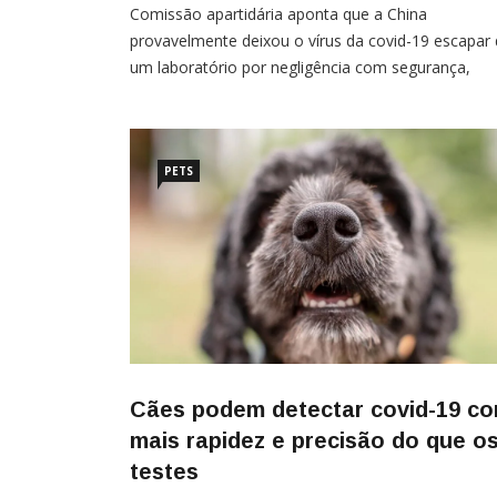
Comissão apartidária aponta que a China
provavelmente deixou o vírus da covid-19 escapar
um laboratório por negligência com segurança,
censurou chineses que tentaram alertar para o víru
destruiu provas e, portanto, seria a principal
responsável pela pandemia de covid-19 Por Eli Viei
Um
PETS
Cães podem detectar covid-19 c
mais rapidez e precisão do que o
testes