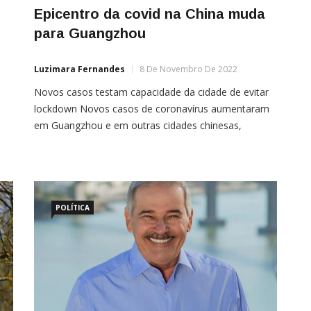
Epicentro da covid na China muda
para Guangzhou
Luzimara Fernandes
8 De Novembro De 2022
Novos casos testam capacidade da cidade de evitar
lockdown Novos casos de coronavírus aumentaram
em Guangzhou e em outras cidades chinesas,
mostraram dados oficiais nesta terça-feira, com o
centro manufatureiro global se tornando o mais
 em
recente epicentro da covid-19 da China e testando a
capacidade da cidade de evitar um bloqueio no estilo
de Xangai. […]
POLÍTICA