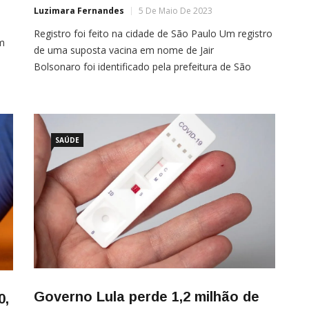
Luzimara Fernandes
5 De Maio De 2023
Registro foi feito na cidade de São Paulo Um registro
m
de uma suposta vacina em nome de Jair
Bolsonaro foi identificado pela prefeitura de São
Paulo. De acordo com o boletim de ocorrência
registrado pelo município, a ficha de vacinação
es
contém o e-mail “lula@gmail.com”. O CPF, o nome e
ram
a data de nascimento do ex-presidente preenchidos
SAÚDE
na […]
Governo Lula perde 1,2 milhão de
0,