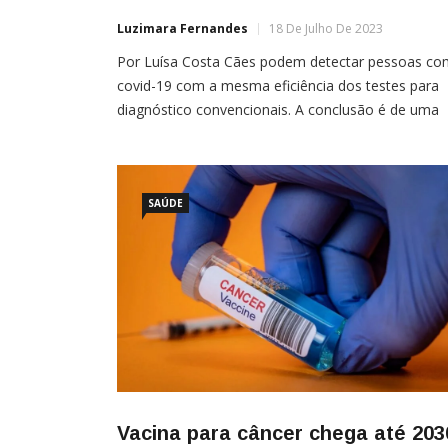
Luzimara Fernandes
18 De Julho De 2023
Por Luísa Costa Cães podem detectar pessoas co
covid-19 com a mesma eficiência dos testes para
diagnóstico convencionais. A conclusão é de uma
dupla de pesquisadores dos Estados Unidos. Eles
analisaram mais de 170 estudos revisados por par
— publicados em revistas científicas — que testa
a capacidade canina para tal. Acreditamos que os
SAÚDE
cães […]
Vacina para câncer chega até 203