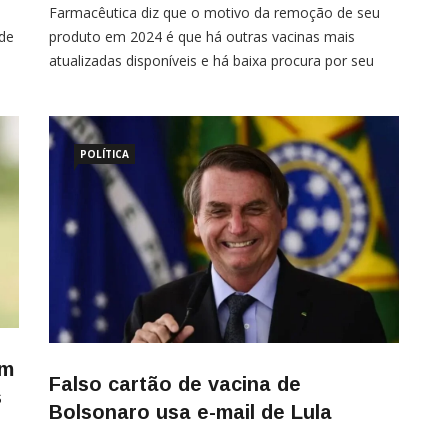
Farmacêutica diz que o motivo da remoção de seu
 de
produto em 2024 é que há outras vacinas mais
atualizadas disponíveis e há baixa procura por seu
s,
imunizante, já fora de produção Por Eli Vieira Entrou
em vigor na terça-feira (7) uma portaria da Comissão
ra
Europeia pela remoção da vacina Vaxzevria, o
imunizante contra covid-19 da […]
POLÍTICA
om
Falso cartão de vacina de
s
Bolsonaro usa e-mail de Lula