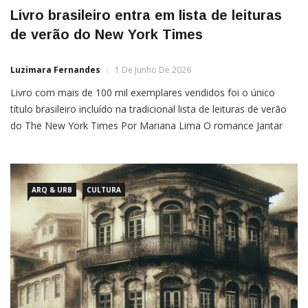
Livro brasileiro entra em lista de leituras
de verão do New York Times
Luzimara Fernandes
1 De Junho De 2026
Livro com mais de 100 mil exemplares vendidos foi o único
título brasileiro incluído na tradicional lista de leituras de verão
do The New York Times Por Mariana Lima O romance Jantar
Secreto, do escritor brasileiro Raphael Montes, foi escolhido
pelo jornal norte-americano The New York Times para integrar
sua tradicional seleção anual de livros recomendados […]
ARQ & URB
CULTURA