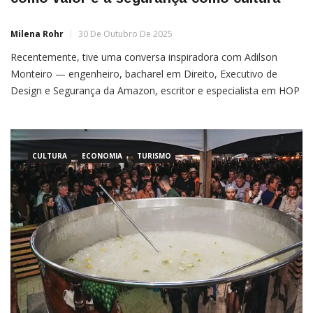
Milena Rohr
30 De Outubro De 2025
Recentemente, tive uma conversa inspiradora com Adilson
Monteiro — engenheiro, bacharel em Direito, Executivo de
Design e Segurança da Amazon, escritor e especialista em HOP
(Human and Organizational Performance) e DFS (Design for
Safety). Foi mais do que um diálogo técnico sobre segurança e
gestão de riscos: foi um mergulho na essência do que significa
[…]
CULTURA
ECONOMIA
TURISMO