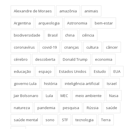
Alexandre de Moraes
amazônia
animais
Argentina
arqueologia
Astronomia
bem-estar
biodiversidade
Brasil
china
ciência
coronavírus
covid-19
crianças
cultura
câncer
cérebro
descoberta
Donald Trump
economia
educação
espaço
Estados Unidos
Estudo
EUA
governo Lula
história
inteligência artificial
Israel
Jair Bolsonaro
Lula
MEC
meio ambiente
Nasa
natureza
pandemia
pesquisa
Rússia
saúde
saúde mental
sono
STF
tecnologia
Terra