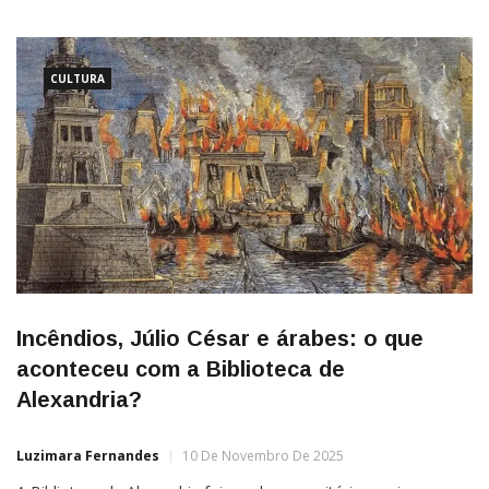
cidade portuguesa de Braga — daí a explicação para a presença
do termo somente na língua portuguesa. Na ocasião, o […]
CULTURA
Incêndios, Júlio César e árabes: o que
aconteceu com a Biblioteca de
Alexandria?
Luzimara Fernandes
10 De Novembro De 2025