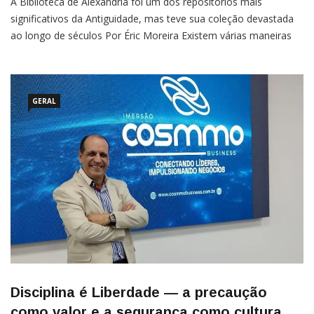
A Biblioteca de Alexandria foi um dos repositórios mais
significativos da Antiguidade, mas teve sua coleção devastada
ao longo de séculos Por Éric Moreira Existem várias maneiras
diferentes de se estudar e se aprofundar em história, desde a
Arqueologia até a pesquisa aprofundada em bibliotecas e
documentos antigos, de vários lugares do mundo. Mas mesmo
[…]
GERAL
Disciplina é Liberdade — a precaução
como valor e a segurança como cultura