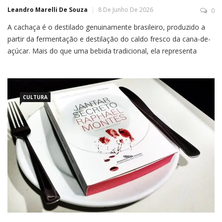
Leandro Marelli De Souza
8 De Junho De 2026
0
A cachaça é o destilado genuinamente brasileiro, produzido a
partir da fermentação e destilação do caldo fresco da cana-de-
açúcar. Mais do que uma bebida tradicional, ela representa
parte importante da cultura, da história e da identidade do
Brasil, além de conquistar cada vez mais reconhecimento no
mercado nacional e internacional.O processo de produção
começa com […]
CULTURA