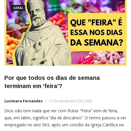
organização social dos povos Tajapó, grupos originários que
habitaram a
GERAL
Por que todos os dias de semana
terminam em ‘feira’?
Luzimara Fernandes
17 De Novembro De 2025
Dica: não tem nada que ver com frutas “Feira” vem de feria,
que, em latim, significa “dia de descanso”. O termo passou a ser
empregado no ano 563, após um concílio da Igreja Católica na