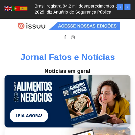
Brasil registra 84,2 mil desaparecimentos em
2025, diz Anuário de Segurança Pública
Jornal Fatos e Notícias
Notícias em geral
LEIA AGORA!