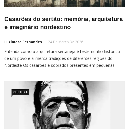
Casarões do sertão: memória, arquitetura
e imaginário nordestino
Luzimara Fernandes
24 De Março De 2026
Entenda como a arquitetura sertaneja é testemunho histórico
de um povo e alimenta tradições de diferentes regiões do
Nordeste Os casarões e sobrados presentes em pequenas
cidades do sertão nordestino constituem importantes
testemunhos da história social e cultural da região. Essas
construções revelam não apenas características arquitetônicas
específicas, mas também
CULTURA