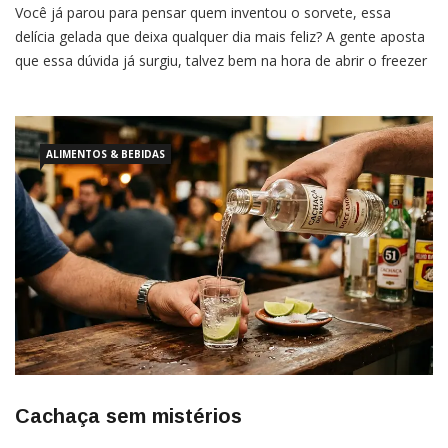
Você já parou para pensar quem inventou o sorvete, essa
delícia gelada que deixa qualquer dia mais feliz? A gente aposta
que essa dúvida já surgiu, talvez bem na hora de abrir o freezer
e escolher seu sabor preferido. E pode acreditar, a resposta
para essa questão nos leva a uma verdadeira
ALIMENTOS & BEBIDAS
Cachaça sem mistérios