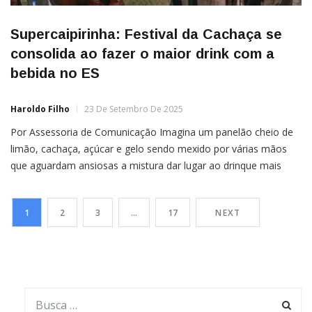
Supercaipirinha: Festival da Cachaça se
consolida ao fazer o maior drink com a
bebida no ES
Haroldo Filho
23 De Setembro De 2025
Por Assessoria de Comunicação Imagina um panelão cheio de
limão, cachaça, açúcar e gelo sendo mexido por várias mãos
que aguardam ansiosas a mistura dar lugar ao drinque mais
famoso do país: a caipirinha! Isso aconteceu em São Roque do
Canaã, cidade que foi palco do Festival da Cachaça.Com pouco
1
2
3
…
17
NEXT
mais de mil litros, a […]