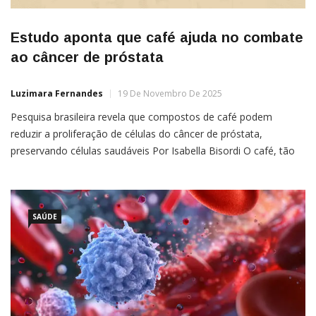
Estudo aponta que café ajuda no combate
ao câncer de próstata
Luzimara Fernandes
19 De Novembro De 2025
Pesquisa brasileira revela que compostos de café podem
reduzir a proliferação de células do câncer de próstata,
preservando células saudáveis Por Isabella Bisordi O café, tão
presente no dia a dia dos brasileiros, ganhou novas evidências
científicas que reforçam seu potencial funcional. Uma pesquisa
desenvolvida pela Universidade Federal Fluminense (UFF), em
parceria com
SAÚDE