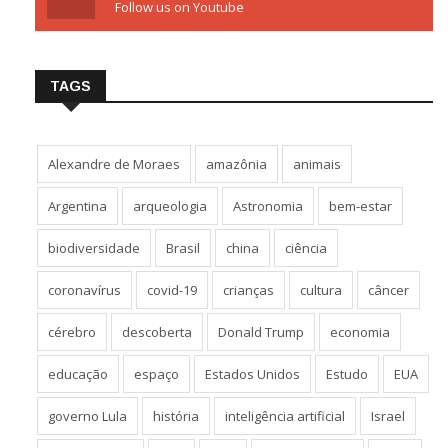
Follow us on Youtube
TAGS
Alexandre de Moraes
amazônia
animais
Argentina
arqueologia
Astronomia
bem-estar
biodiversidade
Brasil
china
ciência
coronavírus
covid-19
crianças
cultura
câncer
cérebro
descoberta
Donald Trump
economia
educação
espaço
Estados Unidos
Estudo
EUA
governo Lula
história
inteligência artificial
Israel