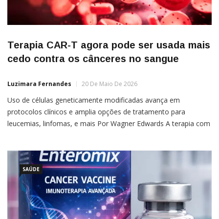
Terapia CAR-T agora pode ser usada mais
cedo contra os cânceres no sangue
Luzimara Fernandes
20 De Maio De 2026
Uso de células geneticamente modificadas avança em
protocolos clínicos e amplia opções de tratamento para
leucemias, linfomas, e mais Por Wagner Edwards A terapia com
células CAR-T, aplicada no tratamento de cânceres do sangue,
vem sendo incorporada de forma mais precoce em protocolos
clínicos ao redor do mundo e no Brasil. A mudança
envolve pacientes com […]
SAÚDE