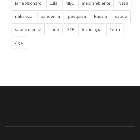
Jair Bolsonaro
Lula
MEC
meio ambiente
Nasa
natureza
pandemia
pesquisa
Rússia
saúde
saúde mental
sono
STF
tecnologia
Terra
água