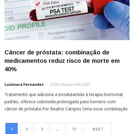
Câncer de próstata: combinação de
medicamentos reduz risco de morte em
40%
Luzimara Fernandes
29 De Outubro De 2025
Tratamento que adiciona a enzalutamida à terapia hormonal
padrão, oferece sobrevida prolongada para homens com
câncer de próstata Por Beatriz Campos Uma nova combinação
de medicamentos pode ajudar pacientes cujo câncer de
próstata retorna após cirurgia ou radioterapia. Ensaios clínicos
1
2
3
…
17
NEXT
mostraram a redução do risco de morte em mais de 40%. A