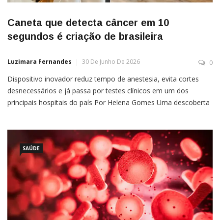
Caneta que detecta câncer em 10
segundos é criação de brasileira
Luzimara Fernandes
30 De Junho De 2026
0
Dispositivo inovador reduz tempo de anestesia, evita cortes
desnecessários e já passa por testes clínicos em um dos
principais hospitais do país Por Helena Gomes Uma descoberta
revolucionária na luta contra o câncer tem DNA brasileiro. A
química Lívia Schiavinato Eberlin, formada pela Unicamp e atual
professora na Baylor College of Medicine, nos Estados Unidos,
desenvolveu
SAÚDE