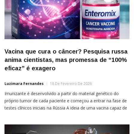
Vacina que cura o câncer? Pesquisa russa
anima cientistas, mas promessa de “100%
eficaz” é exagero
Luzimara Fernandes
18 De Fevereiro De 2026
Imunizante é desenvolvido a partir do material genético do
próprio tumor de cada paciente e começou a entrar na fase de
testes clínicos iniciais na Rússia A ideia de uma vacina capaz de
curar o câncer voltou a circular com força nas redes sociais
após anúncios feitos por autoridades russas sobre o imunizante
Enteromix, desenvolvido […]