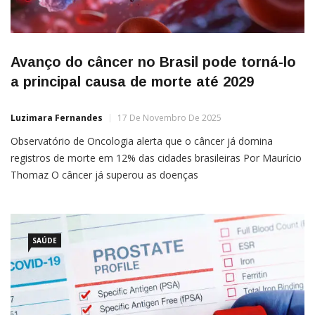
Avanço do câncer no Brasil pode torná-lo
a principal causa de morte até 2029
Luzimara Fernandes
17 De Novembro De 2025
Observatório de Oncologia alerta que o câncer já domina
registros de morte em 12% das cidades brasileiras Por Maurício
Thomaz O câncer já superou as doenças
cardiovasculares como principal causa de morte em 670
municípios brasileiros, de acordo com levantamento do
Observatório de Oncologia apresentado no Fórum Big Data em
Oncologia e divulgado pelo G1. O número representa
SAÚDE