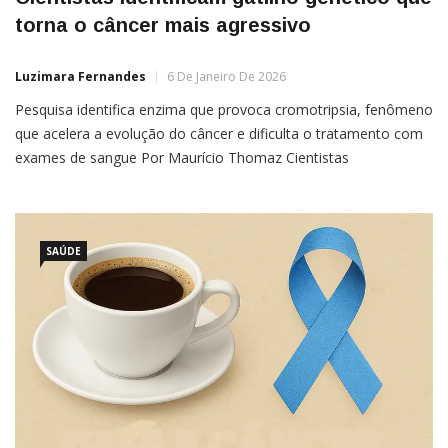
torna o câncer mais agressivo
Luzimara Fernandes
6 De Janeiro De 2026
Pesquisa identifica enzima que provoca cromotripsia, fenômeno
que acelera a evolução do câncer e dificulta o tratamento com
exames de sangue Por Maurício Thomaz Cientistas
identificaram um possível gatilho para um dos processos mais
caóticos e preocupantes ligados ao câncer: a cromotripsia, um
evento em que cromossomos inteiros se fragmentam de forma
abrupta e são […]
SAÚDE