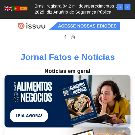
Brasil registra 84,2 mil desaparecimentos em
2025, diz Anuário de Segurança Pública
Jornal Fatos e Notícias
Notícias em geral
LEIA AGORA!