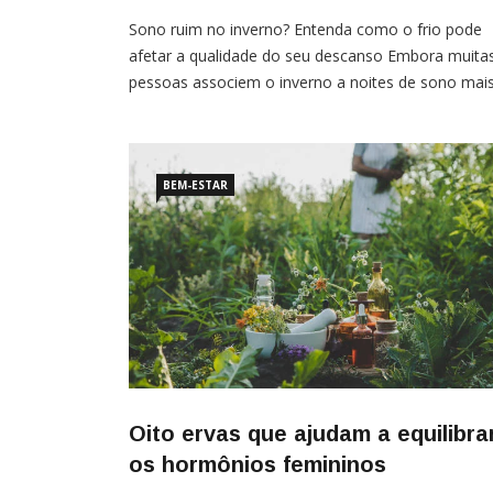
Sono ruim no inverno? Entenda como o frio pode
afetar a qualidade do seu descanso Embora muita
pessoas associem o inverno a noites de sono mai
confortáveis, a estação também pode favorecer
alterações que prejudicam o descanso. As
temperaturas mais baixas, os dias mais curtos e
mudanças na rotina influenciam mecanismos
BEM-ESTAR
importantes do organismo, afetando […]
Oito ervas que ajudam a equilibra
os hormônios femininos