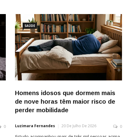
SAÚDE
Homens idosos que dormem mais
de nove horas têm maior risco de
perder mobilidade
Luzimara Fernandes
20 De Julho De 2026
0
0
Estudo acompanhou mais de três mil pessoas acima