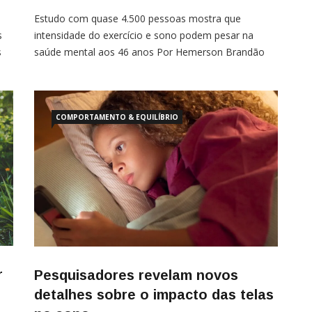
Estudo com quase 4.500 pessoas mostra que
s
intensidade do exercício e sono podem pesar na
s
saúde mental aos 46 anos Por Hemerson Brandão
Trocar 30 minutos de sedentarismo por atividade
física moderada a vigorosa pode se associar a
menos sintomas de depressão e ansiedade na meia-
idade. O estudo, publicado no Depression and
COMPORTAMENTO & EQUILÍBRIO
Anxiety, acompanhou quase 4.500 pessoas […]
r
Pesquisadores revelam novos
detalhes sobre o impacto das telas