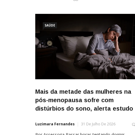
SAÚDE
Mais da metade das mulheres na
pós-menopausa sofre com
distúrbios do sono, alerta estudo
Luzimara Fernandes
31 De Julho De 2026
Por Assessoria Passar horas tentando dormir,