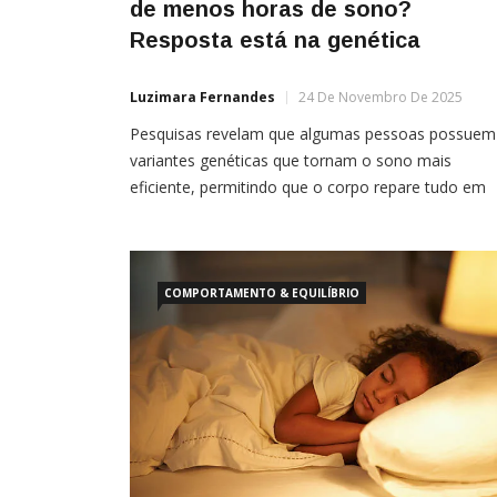
de menos horas de sono?
Resposta está na genética
Luzimara Fernandes
24 De Novembro De 2025
Pesquisas revelam que algumas pessoas possuem
variantes genéticas que tornam o sono mais
eficiente, permitindo que o corpo repare tudo em
menos tempo Por Isabella Bisordi Dormir entre se
e nove horas por noite é a recomendação clássica
para a maior parte dos adultos. Ainda assim, exist
um grupo muito pequeno de pessoas cuja biologia
COMPORTAMENTO & EQUILÍBRIO
[…]