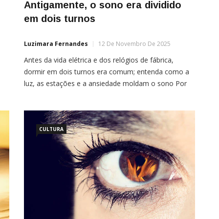
Antigamente, o sono era dividido
em dois turnos
Luzimara Fernandes
12 De Novembro De 2025
Antes da vida elétrica e dos relógios de fábrica,
dormir em dois turnos era comum; entenda como a
luz, as estações e a ansiedade moldam o sono Por
te
Isabella Bisordi Dormir cerca de oito horas seguidas
parece o ideal. Mas o que poucos sabem é que,
e
durante séculos, a noite foi dividida em dois blocos:
[…]
CULTURA