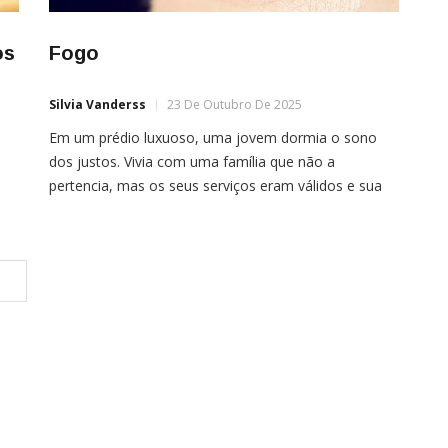
os
Fogo
Silvia Vanderss
23 De Outubro De 2025
Em um prédio luxuoso, uma jovem dormia o sono
dos justos. Vivia com uma família que não a
pertencia, mas os seus serviços eram válidos e sua
gratidão considerável. No meio da madrugada,
quando o silêncio prevalecia nas ruas da capital, um
sonho sorrateiro se aproximou e tocou a ingenuidade
da sua mente.Por um caminho […]
te
]