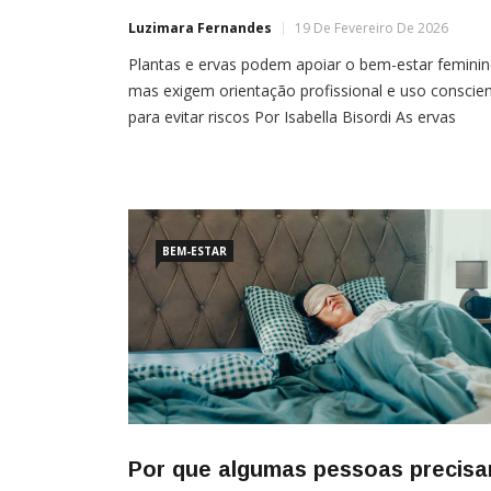
Luzimara Fernandes
19 De Fevereiro De 2026
Plantas e ervas podem apoiar o bem-estar feminin
mas exigem orientação profissional e uso conscie
para evitar riscos Por Isabella Bisordi As ervas
atravessam séculos como parte de diferentes
tradições de cuidado — do Ayurveda à Medicina
Tradicional Chinesa. Hoje, voltam a despertar
interesse de quem busca estratégias mais naturais
para lidar com oscilações hormonais.
BEM-ESTAR
Por que algumas pessoas precis