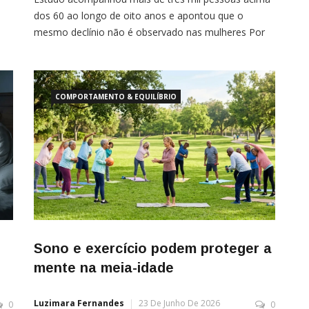
dos 60 ao longo de oito anos e apontou que o
mesmo declínio não é observado nas mulheres Por
Agência Fapesp Perguntar a homens idosos quantas
.
horas eles dormem por noite pode ser uma
estratégia simples, barata e eficaz para prever e
prevenir a perda de mobilidade. […]
COMPORTAMENTO & EQUILÍBRIO
Sono e exercício podem proteger a
mente na meia-idade
Luzimara Fernandes
23 De Junho De 2026
0
0