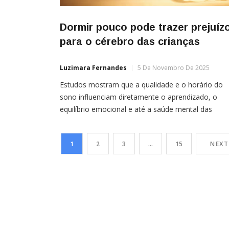
Dormir pouco pode trazer prejuíz
para o cérebro das crianças
Luzimara Fernandes
5 De Novembro De 2025
Estudos mostram que a qualidade e o horário do
sono influenciam diretamente o aprendizado, o
equilíbrio emocional e até a saúde mental das
crianças Por Isabella Bisordi Dormir bem é muito
mais do que descansar: é permitir que o cérebro
1
2
3
…
15
NEXT
cresça, se reorganize e aprenda. Um estudo recen
publicado na revista Cell Reports, conduzido por […