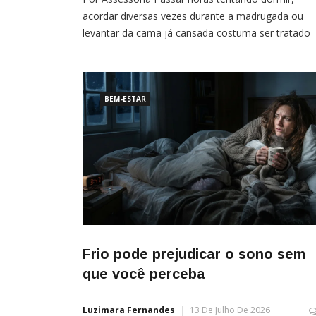
acordar diversas vezes durante a madrugada ou
levantar da cama já cansada costuma ser tratado
como uma consequência inevitável da menopausa
Mas especialistas fazem um alerta: embora os
problemas de sono sejam comuns nessa fase da
vida, eles não
BEM-ESTAR
Frio pode prejudicar o sono sem
que você perceba
Luzimara Fernandes
13 De Julho De 2026