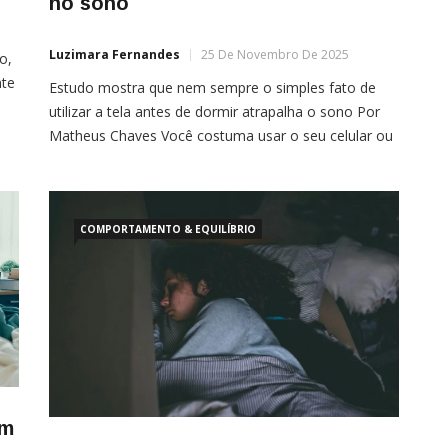
no sono
Luzimara Fernandes
25 De Novembro De 2025
o,
nte
Estudo mostra que nem sempre o simples fato de
utilizar a tela antes de dormir atrapalha o sono Por
Matheus Chaves Você costuma usar o seu celular ou
outros aparelhos eletrônicos com tela antes
de dormir? É bem possível que já tenha escutado
alguém falar ou até mesmo visto algum estudo com
a afirmação de que essa […]
COMPORTAMENTO & EQUILÍBRIO
am