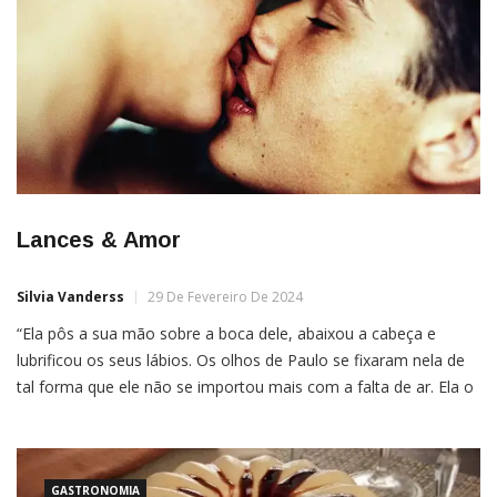
Lances & Amor
Silvia Vanderss
29 De Fevereiro De 2024
“Ela pôs a sua mão sobre a boca dele, abaixou a cabeça e
lubrificou os seus lábios. Os olhos de Paulo se fixaram nela de
tal forma que ele não se importou mais com a falta de ar. Ela o
provocou até que os dois lábios se tocaram e, ambos se
beijaram como se experimentassem […]
GASTRONOMIA