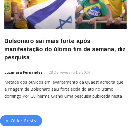
Bolsonaro sai mais forte após
manifestação do último fim de semana, diz
pesquisa
Luzimara Fernandes
28 De Fevereiro De 2024
Metade dos ouvidos em levantamento da Quaest acredita que
a imagem de Bolsonaro saiu fortalecida do ato no último
domingo Por Guilherme Grandi Uma pesquisa publicada nesta
quarta (28) revelou que metade dos eleitores ouvidos considera
que o ex-presidente Jair Bolsonaro (PL) saiu mais forte após
Older Posts