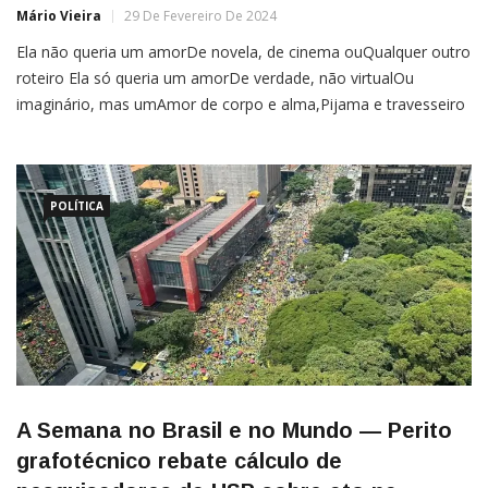
Mário Vieira
29 De Fevereiro De 2024
Ela não queria um amorDe novela, de cinema ouQualquer outro
roteiro Ela só queria um amorDe verdade, não virtualOu
imaginário, mas umAmor de corpo e alma,Pijama e travesseiro
Ela não queria um amorLiterato, de poemas ouDe romances,
de livrosOu de teatro Não carecia que fosseO amor de Romeu,
POLÍTICA
A Semana no Brasil e no Mundo — Perito
grafotécnico rebate cálculo de