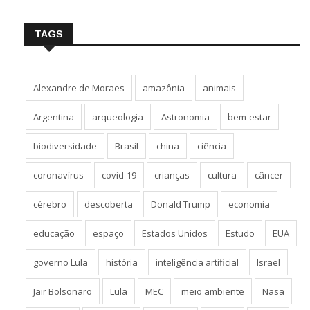
TAGS
Alexandre de Moraes
amazônia
animais
Argentina
arqueologia
Astronomia
bem-estar
biodiversidade
Brasil
china
ciência
coronavírus
covid-19
crianças
cultura
câncer
cérebro
descoberta
Donald Trump
economia
educação
espaço
Estados Unidos
Estudo
EUA
governo Lula
história
inteligência artificial
Israel
Jair Bolsonaro
Lula
MEC
meio ambiente
Nasa