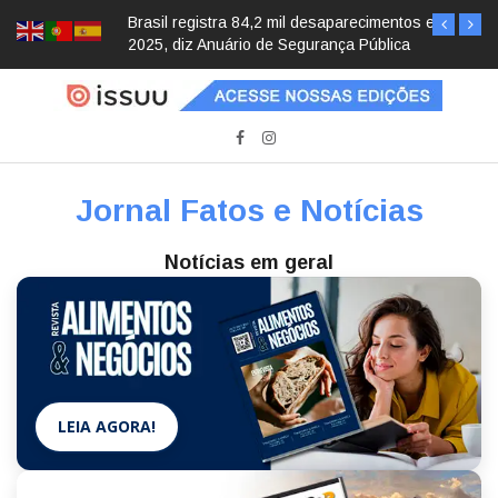
Brasil registra 84,2 mil desaparecimentos em
2025, diz Anuário de Segurança Pública
Jornal Fatos e Notícias
Notícias em geral
LEIA AGORA!