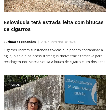
Eslováquia terá estrada feita com bitucas
de cigarros
Luzimara Fernandes
29 De Fevereiro De 2024
Cigarros liberam substâncias tóxicas que podem contaminar a
água, o solo e os ecossistemas; iniciativa traz alternativa para
reciclagem Por Marcia Sousa A bituca de cigarro é um dos itens
mais coletados nas praias em todo o mundo. Contendo
diversos produtos químicos em sua composição, o cigarro
GERAL