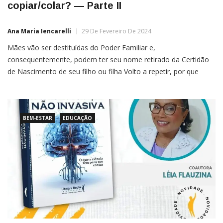
copiar/colar? — Parte II
Ana Maria Iencarelli
29 De Fevereiro De 2024
Mães vão ser destituídas do Poder Familiar e,
consequentemente, podem ter seu nome retirado da Certidão
de Nascimento de seu filho ou filha Volto a repetir, por que
tanta raiva de mãe? A proposta transparece um claro desejo de
massacrar, desqualificando a voz, depreciando a atitude
protetora. A
BEM-ESTAR
EDUCAÇÃO