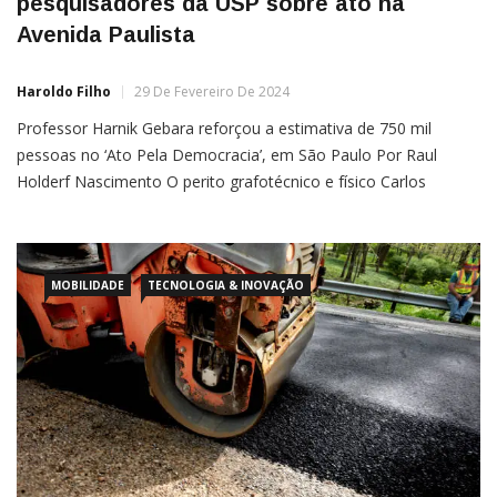
pesquisadores da USP sobre ato na
Avenida Paulista
Haroldo Filho
29 De Fevereiro De 2024
Professor Harnik Gebara reforçou a estimativa de 750 mil
pessoas no ‘Ato Pela Democracia’, em São Paulo Por Raul
Holderf Nascimento O perito grafotécnico e físico Carlos
Alberto Harnik Gebara confrontou os números apontados por
pesquisadores da Universidade de São Paulo (USP), que
colocaram em
MOBILIDADE
TECNOLOGIA & INOVAÇÃO