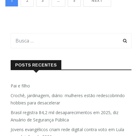
1
2
3
…
5
NEXT
sobre sua imagem, a reação comum é acompanhar […]
POSTS RECENTES
Pai e filho
Crochê, jardinagem, diário: mulheres estão redescobrindo
hobbies para desacelerar
Brasil registra 84,2 mil desaparecimentos em 2025, diz
Anuário de Segurança Pública
Jovens evangélicos criam rede digital contra voto em Lula