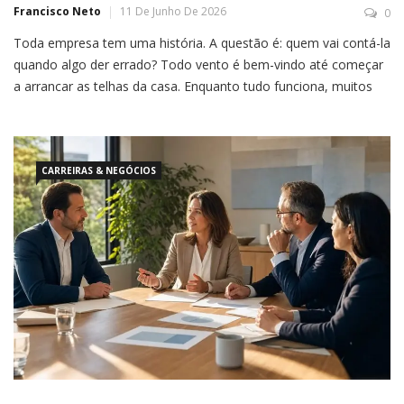
Francisco Neto
11 De Junho De 2026
0
Toda empresa tem uma história. A questão é: quem vai contá-la
quando algo der errado? Todo vento é bem-vindo até começar
a arrancar as telhas da casa. Enquanto tudo funciona, muitos
documentos parecem excesso. O laudo técnico, então,
costuma ser tratado como mais uma exigência, mais uma
assinatura, mais um custo que alguém preferiria adiar. […]
CARREIRAS & NEGÓCIOS