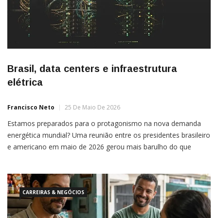
Brasil, data centers e infraestrutura
elétrica
Francisco Neto
25 De Maio De 2026
Estamos preparados para o protagonismo na nova demanda
energética mundial? Uma reunião entre os presidentes brasileiro
e americano em maio de 2026 gerou mais barulho do que
escuta sobre a nova demanda mundial na área de energia
elétrica: data centers, fundamentais para aplicações de
inteligência artificial (IA). Ao defender que empresas
interessadas em instalar grandes
CARREIRAS & NEGÓCIOS