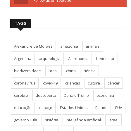
Follow us on Youtube
TAGS
Alexandre de Moraes
amazônia
animais
Argentina
arqueologia
Astronomia
bem-estar
biodiversidade
Brasil
china
ciência
coronavírus
covid-19
crianças
cultura
câncer
cérebro
descoberta
Donald Trump
economia
educação
espaço
Estados Unidos
Estudo
EUA
governo Lula
história
inteligência artificial
Israel