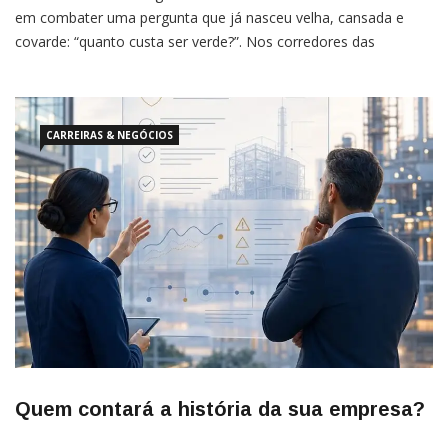
em combater uma pergunta que já nasceu velha, cansada e
covarde: “quanto custa ser verde?”. Nos corredores das
empresas, nas reuniões onde o ar parece rarefeito, a gestão
ambiental ainda é tratada como luxo ético. É vista como um
centro de custo incômodo, um […]
CARREIRAS & NEGÓCIOS
Quem contará a história da sua empresa?