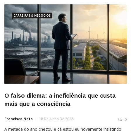
e México, o mundo do futebol reagiu, previsivelmente, com as
reclamações (justas) de sempre. Uma […]
CARREIRAS & NEGÓCIOS
O falso dilema: a ineficiência que custa
mais que a consciência
Francisco Neto
18 De Junho De 2026
0
A metade do ano chegou e cá estou eu novamente insistindo