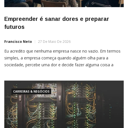
Empreender é sanar dores e preparar
futuros
Francisco Neto
27 De Maio De 2026
Eu acredito que nenhuma empresa nasce no vazio. Em termos
simples, a empresa começa quando alguém olha para a
sociedade, percebe uma dor e decide fazer alguma coisa a
respeito. Antes de existir uma marca, um CNPJ, uma sala
comercial, uma equipe ou uma meta de faturamento, existe
uma demanda humana pedindo resposta. Às vezes, […]
CARREIRAS & NEGÓCIOS