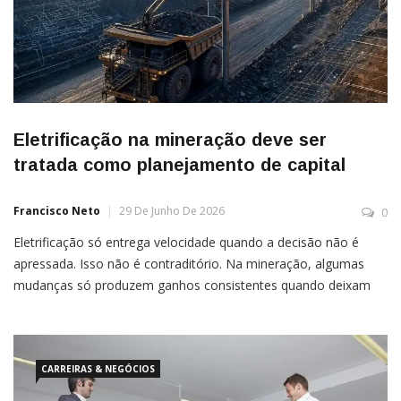
Eletrificação na mineração deve ser
tratada como planejamento de capital
Francisco Neto
29 De Junho De 2026
0
Eletrificação só entrega velocidade quando a decisão não é
apressada. Isso não é contraditório. Na mineração, algumas
mudanças só produzem ganhos consistentes quando deixam
de ser tratadas como resposta para o relatório do ano e
passam a ser assumidas como escolha de planejamento, de
capital e de governança dentro de um plano estratégico de 10
[…]
CARREIRAS & NEGÓCIOS