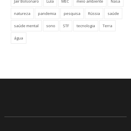
Jair Bolsonaro
Lula
MEC
meio ambiente
Nasa
natureza
pandemia
pesquisa
Rússia
saúde
saúde mental
sono
STF
tecnologia
Terra
água