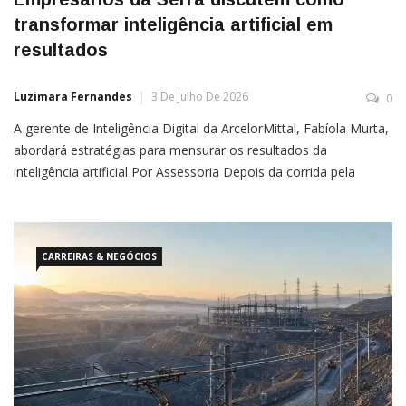
transformar inteligência artificial em
resultados
Luzimara Fernandes
3 De Julho De 2026
0
A gerente de Inteligência Digital da ArcelorMittal, Fabíola Murta,
abordará estratégias para mensurar os resultados da
inteligência artificial Por Assessoria Depois da corrida pela
adoção da inteligência artificial, um novo desafio passou a
ocupar a agenda das empresas: como medir os resultados
obtidos e comprovar que os investimentos feitos em tecnologia
realmente geram
CARREIRAS & NEGÓCIOS