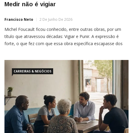
Medir não é vigiar
Francisco Neto
2 De Junho De 2026
Michel Foucault ficou conhecido, entre outras obras, por um
título que atravessou décadas: Vigiar e Punir. A expressão é
forte, o que fez com que essa obra específica escapasse dos
círculos filosóficos e passasse a habitar conversas sobre
escolas, hospitais, fábricas, empresas e todas as instituições
onde pessoas são observadas, avaliadas e conduzidas. Mas é
[…]
CARREIRAS & NEGÓCIOS