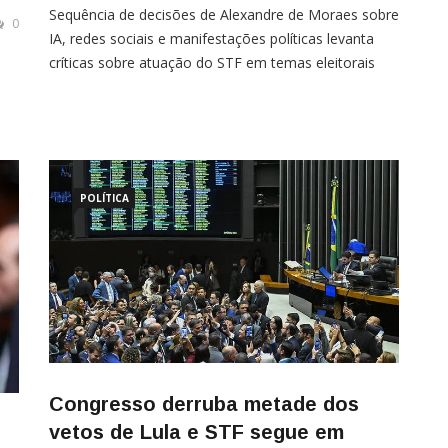
Sequência de decisões de Alexandre de Moraes sobre
0
IA, redes sociais e manifestações políticas levanta
críticas sobre atuação do STF em temas eleitorais
Por Marlice Pinto Vilela Pedidos de explicação,
intimações e medidas envolvendo conteúdos
políticos têm colocado o ministro Alexandre de
te
Moraes no centro das disputas eleitorais. Embora
não integre atualmente o Tribunal
POLÍTICA
Congresso derruba metade dos
vetos de Lula e STF segue em