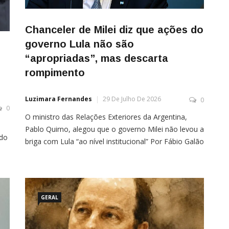
Chanceler de Milei diz que ações do
governo Lula não são
“apropriadas”, mas descarta
rompimento
Luzimara Fernandes
29 De Julho De 2026
0
0
O ministro das Relações Exteriores da Argentina,
Pablo Quirno, alegou que o governo Milei não levou a
ndo
briga com Lula “ao nível institucional” Por Fábio Galão
O ministro das Relações Exteriores da Argentina,
Pablo Quirno, disse, nesta quarta-feira (29), que o
governo Javier Milei considera que as ações da
gestão do brasileiro, Luiz Inácio Lula […]
…]
GERAL