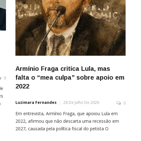
Armínio Fraga critica Lula, mas
falta o “mea culpa” sobre apoio em
0
2022
de
es
Luzimara Fernandes
28 De Julho De 2026
a
0
Em entrevista, Armínio Fraga, que apoiou Lula em
s
2022, afirmou que não descarta uma recessão em
2027, causada pela política fiscal do petista O
economista Armínio Fraga, ex-presidente do Banco