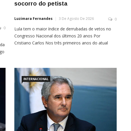
socorro do petista
Luzimara Fernandes
3 De Agosto De 2026
0
0
Lula tem o maior índice de derrubadas de vetos no
Congresso Nacional dos últimos 20 anos Por
Cristiano Carlos Nos três primeiros anos do atual
 da
mandato de Luiz Inácio Lula da Silva (PT), o
ogo
Congresso Nacional analisou 87 vetos presidenciais e
derrubou 43 deles. A taxa de rejeição é de 49% —
inédita na história […]
 o
INTERNACIONAL