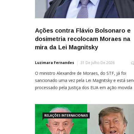
Ações contra Flávio Bolsonaro e
dosimetria recolocam Moraes na
mira da Lei Magnitsky
Luzimara Fernandes
31 De Julho De 2026
O ministro Alexandre de Moraes, do STF, já foi
sancionado uma vez pela Lei Magnitsky e está se
processado pela Justiça dos EUA em ação movida
por plataformas Por Sílvio Ribas A decisão do
presidente dos Estados Unidos, Donald Trump,
de prorrogar por mais um ano o estado de
emergência nacional contra o Brasil recolocou o [
RELAÇÕES INTERNACIONAIS