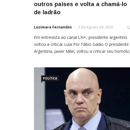
outros países e volta a chamá-lo
de ladrão
Luzimara Fernandes
3 De Agosto De 2026
Em entrevista ao canal LN+, presidente argentino
voltou a criticar Lula Por Fábio Galão O presidente
Argentina, Javier Milei, voltou a criticar seu homól
brasileiro, Luiz Inácio Lula da Silva, em entrevista
neste domingo (2) ao canal LN+. Ele foi solto por
uma falha processual. Ele não é inocente”, afirmou
mandatário argentino, a […]
POLÍTICA