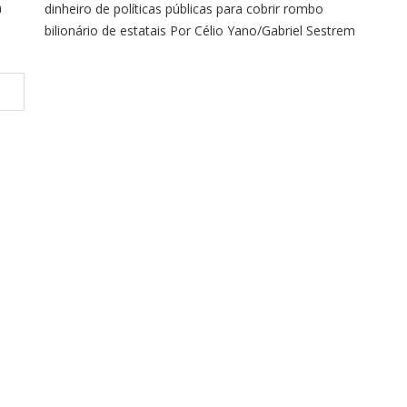
a
dinheiro de políticas públicas para cobrir rombo
bilionário de estatais Por Célio Yano/Gabriel Sestrem
 da
Após uma sequência de resultados positivos em
gestões anteriores, com geração de caixa para a
União, empresas estatais não dependentes
mergulharam em um ciclo deficitário desde o início
da atual gestão Lula (PT). […]