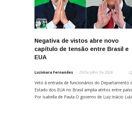
Negativa de vistos abre novo
capítulo de tensão entre Brasil e
EUA
Luzimara Fernandes
29 De Julho De 2026
Veto à entrada de funcionários do Departamento 
Estado dos EUA no Brasil amplia atritos entre país
Por Isabella de Paula O governo de Luiz Inácio Lul
da Silva (PT) acirrou a crise com os EUA ao negar
vistos de entrada no Brasil a dois altos funcionário
do Departamento de Estado americano, que
pretendiam se […]