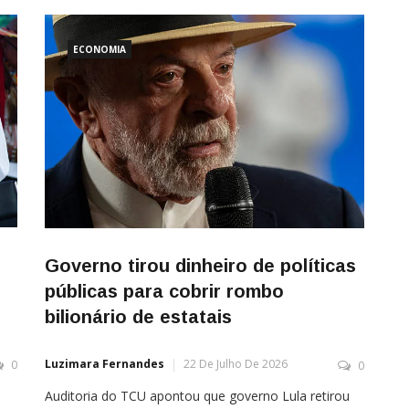
Central, é um dos economistas mais influentes do
Brasil, com vivência extensa no exterior (onde
ocupou cargos relevantes) e trânsito nos grandes
ECONOMIA
centros econômicos. Ele […]
Governo tirou dinheiro de políticas
públicas para cobrir rombo
bilionário de estatais
Luzimara Fernandes
22 De Julho De 2026
0
0
Auditoria do TCU apontou que governo Lula retirou