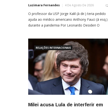
Luzimara Fernandes
4 De Agosto De 2026
O professor da USP Jorge Kalil (à dir.) teria pedido
ajuda ao médico americano Anthony Fauci (à esq.)
durante a pandemia Por Leonardo Desideri O
imunologista e professor da USP Jorge Kalil teria
pedido socorro contra as ações do então presiden
da República Jair Bolsonaro ao médico americano
RELAÇÕES INTERNACIONAIS
Milei acusa Lula de interferir em