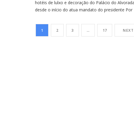
hotéis de lulxo e decoração do Palácio do Alvorad
desde o início do atua mandato do presidente Por
Sílvio RibasO terceiro mandato de Luiz Inácio Lula
Silva (PT) caminha para se tornar o mais caro da
1
2
3
…
17
NEXT
história da Presidência da República em despesas
com cartões corporativos. […]