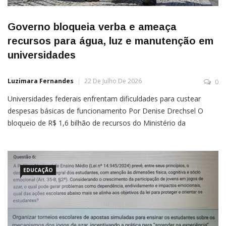
Governo bloqueia verba e ameaça
recursos para água, luz e manutenção em
universidades
Luzimara Fernandes
22 De Julho De 2026
0
Universidades federais enfrentam dificuldades para custear
despesas básicas de funcionamento Por Denise Drechsel O
bloqueio de R$ 1,6 bilhão de recursos do Ministério da
Educação (MEC), determinado no dia 29 de maio, pode
comprometer o funcionamento de universidades federais e
colocar em risco o pagamento de serviços essenciais, como
contas de água e energia, além […]
EDUCAÇÃO