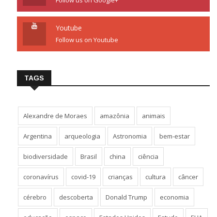
Follow us on Google+
Youtube
Follow us on Youtube
TAGS
Alexandre de Moraes
amazônia
animais
Argentina
arqueologia
Astronomia
bem-estar
biodiversidade
Brasil
china
ciência
coronavírus
covid-19
crianças
cultura
câncer
cérebro
descoberta
Donald Trump
economia