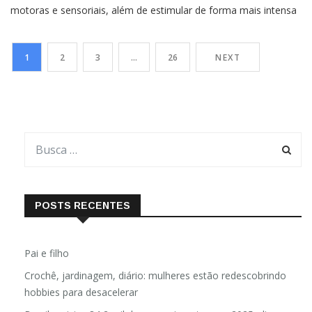
motoras e sensoriais, além de estimular de forma mais intensa
áreas ligadas à memória Por Angélica Favretto Nossa rotina
está cada vez mais cercada de aparelhos que nos levam a
1
2
3
…
26
NEXT
digitar. Isso vale tanto para os adultos quanto para […]
POSTS RECENTES
Pai e filho
Crochê, jardinagem, diário: mulheres estão redescobrindo
hobbies para desacelerar