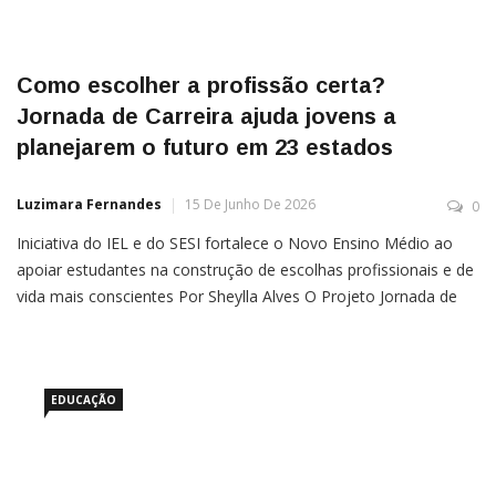
Como escolher a profissão certa?
Jornada de Carreira ajuda jovens a
planejarem o futuro em 23 estados
Luzimara Fernandes
15 De Junho De 2026
0
Iniciativa do IEL e do SESI fortalece o Novo Ensino Médio ao
apoiar estudantes na construção de escolhas profissionais e de
vida mais conscientes Por Sheylla Alves O Projeto Jornada de
Carreira, desenvolvido pelo Instituto Euvaldo Lodi (IEL) em
parceria com o Serviço Social da Indústria (SESI), avança para
uma nova etapa com a nacionalização da iniciativa. O programa
agora
EDUCAÇÃO