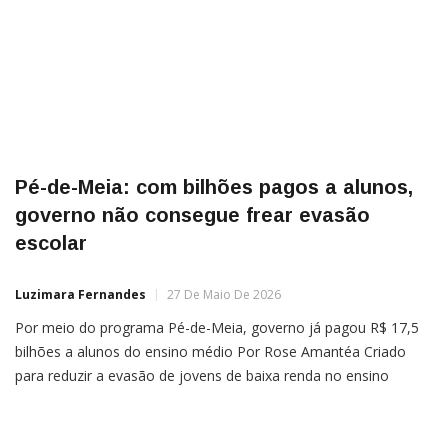
Pé-de-Meia: com bilhões pagos a alunos,
governo não consegue frear evasão
escolar
Luzimara Fernandes
27 De Maio De 2026
Por meio do programa Pé-de-Meia, governo já pagou R$ 17,5
bilhões a alunos do ensino médio Por Rose Amantéa Criado
para reduzir a evasão de jovens de baixa renda no ensino
médio — um dos gargalos históricos da educação brasileira —
o programa Pé-de-Meia já consumiu ao menos R$ 17,5 bilhões
em recursos públicos, sem […]