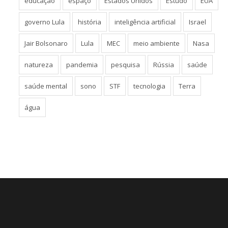
educação
espaço
Estados Unidos
Estudo
EUA
governo Lula
história
inteligência artificial
Israel
Jair Bolsonaro
Lula
MEC
meio ambiente
Nasa
natureza
pandemia
pesquisa
Rússia
saúde
saúde mental
sono
STF
tecnologia
Terra
água