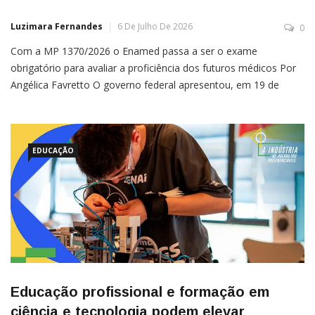
Luzimara Fernandes
6 De Julho De 2026
0
Com a MP 1370/2026 o Enamed passa a ser o exame
obrigatório para avaliar a proficiência dos futuros médicos Por
Angélica Favretto O governo federal apresentou, em 19 de
junho, a MP 1370/2026, que torna obrigatório o Exame
Nacional de Avaliação da Formação Médica (Enamed) para que
os estudantes de medicina consigam obter o registro […]
EDUCAÇÃO
Educação profissional e formação em
ciência e tecnologia podem elevar