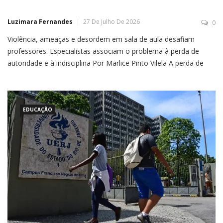
Luzimara Fernandes
27 De Julho De 2026
0
Violência, ameaças e desordem em sala de aula desafiam
professores. Especialistas associam o problema à perda de
autoridade e à indisciplina Por Marlice Pinto Vilela A perda de
autoridade dos professores, o avanço da indisciplina entre os
alunos e a falta de uma legislação mais dura são alguns dos
principais fatores por trás do aumento […]
EDUCAÇÃO