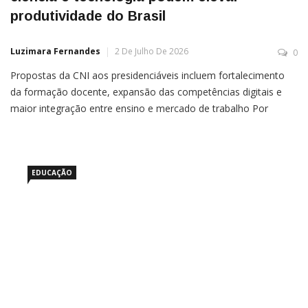
produtividade do Brasil
Luzimara Fernandes
2 De Julho De 2026
0
Propostas da CNI aos presidenciáveis incluem fortalecimento
da formação docente, expansão das competências digitais e
maior integração entre ensino e mercado de trabalho Por
Giovanna Chmurzynski/Paula Carvalho Melhorar a qualidade da
educação brasileira e da formação de profissionais preparados
para atuar em áreas estratégicas, como Ciência, Tecnologia,
Engenharia e
EDUCAÇÃO