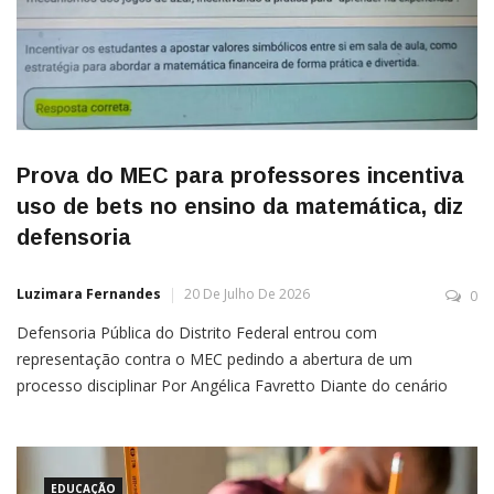
Prova do MEC para professores incentiva
uso de bets no ensino da matemática, diz
defensoria
Luzimara Fernandes
20 De Julho De 2026
0
Defensoria Pública do Distrito Federal entrou com
representação contra o MEC pedindo a abertura de um
processo disciplinar Por Angélica Favretto Diante do cenário
crítico de endividamento motivado pelas bets, a resposta de
uma questão do curso “Mais Ensino Médio”, que apresentava
como correta aquela que sugeria o uso de apostas esportivas
como ferramenta pedagógica […]
EDUCAÇÃO