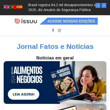
Brasil registra 84,2 mil desaparecimentos em
2025, diz Anuário de Segurança Pública
Jornal Fatos e Notícias
Notícias em geral
LEIA AGORA!