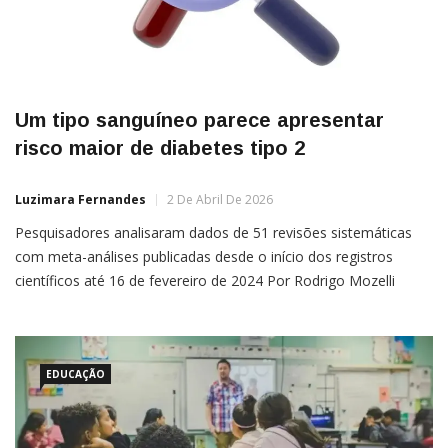
Um tipo sanguíneo parece apresentar
risco maior de diabetes tipo 2
Luzimara Fernandes
2 De Abril De 2026
Pesquisadores analisaram dados de 51 revisões sistemáticas
com meta-análises publicadas desde o início dos registros
científicos até 16 de fevereiro de 2024 Por Rodrigo Mozelli
Pessoas com tipo sanguíneo B podem ter risco 28% maior de
desenvolver diabetes tipo 2 em comparação a indivíduos com
outros tipos sanguíneos. A descoberta emerge de uma revisão
científica […]
EDUCAÇÃO