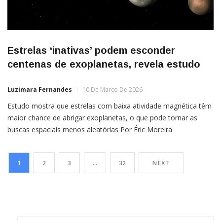
Estrelas ‘inativas’ podem esconder
centenas de exoplanetas, revela estudo
Luzimara Fernandes
10 De Março De 2026
Estudo mostra que estrelas com baixa atividade magnética têm
maior chance de abrigar exoplanetas, o que pode tornar as
buscas espaciais menos aleatórias Por Éric Moreira
Pesquisadores desenvolveram uma abordagem que pode
facilitar a identificação de estrelas que abrigam planetas fora do
1
2
3
…
32
NEXT
Sistema Solar. O método se baseia na análise de sinais
específicos presentes na […]