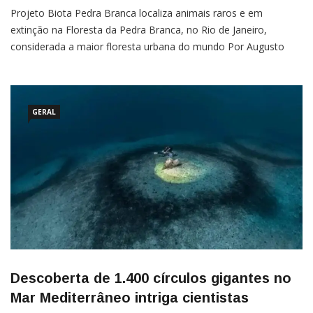
Projeto Biota Pedra Branca localiza animais raros e em
extinção na Floresta da Pedra Branca, no Rio de Janeiro,
considerada a maior floresta urbana do mundo Por Augusto
César No fim de 2025, pesquisadores da Fiocruz publicaram na
revista especializada “Zoologia — An International Journal for
Zoology” um artigo em que relataram a descoberta de mais […]
GERAL
Descoberta de 1.400 círculos gigantes no
Mar Mediterrâneo intriga cientistas