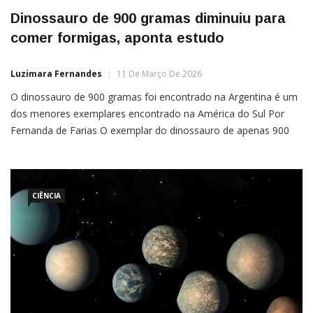
Dinossauro de 900 gramas diminuiu para
comer formigas, aponta estudo
Luzimara Fernandes
11 De Março De 2026
O dinossauro de 900 gramas foi encontrado na Argentina é um
dos menores exemplares encontrado na América do Sul Por
Fernanda de Farias O exemplar do dinossauro de apenas 900
gramas foi achado em um sítio arqueológico na Argentina em
2014, mas o estudo de longa duração só foi publicado no final
de fevereiro deste ano. A análise do […]
CIÊNCIA