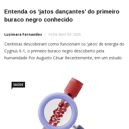
Entenda os ‘jatos dançantes’ do primeiro
buraco negro conhecido
Luzimara Fernandes
16 De Abril De 2026
Cientistas descobriram como funcionam os ‘jatos’ de energia do
Cygnus X-1, o primeiro buraco negro descoberto pela
humanidade Por Augusto César Recentemente, em um estudo
lançado pela Nature Astronomy, cientistas descobriram a força
e potência dos “jatos dançantes” emitidos pelo Cygnus X-1, o
primeiro buraco negro descoberto pelos humanos. Após 60
anos da sua primeira
SAÚDE