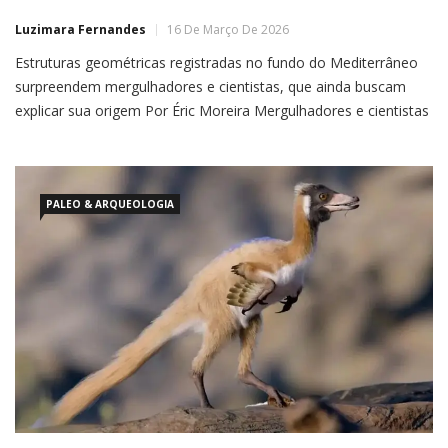
Luzimara Fernandes
16 De Março De 2026
Estruturas geométricas registradas no fundo do Mediterrâneo
surpreendem mergulhadores e cientistas, que ainda buscam
explicar sua origem Por Éric Moreira Mergulhadores e cientistas
identificaram uma série de formações geométricas incomuns
no fundo do Mar Mediterrâneo: cerca de 1.400 círculos gigantes
desenhados na areia, distribuídos de forma extremamente
regular em uma
PALEO & ARQUEOLOGIA