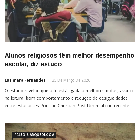
Alunos religiosos têm melhor desempenho
escolar, diz estudo
Luzimara Fernandes
25 De Março De 2026
O estudo revelou que a fé está ligada a melhores notas, avanço
na leitura, bom comportamento e redução de desigualdades
entre estudantes Por The Christian Post Um relatório recente
aponta que a fé pode ajudar a melhorar o desempenho escolar
e até reduzir desigualdades na educação. O estudo, divulgado
na última semana pelo Instituto Wheatley da […]
PALEO & ARQUEOLOGIA