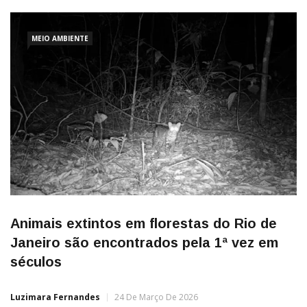
pinturas rupestres encontradas há mais de um século na
caverna de Font-de-Gaume, no sudoeste da França. A
descoberta, baseada na identificação
MEIO AMBIENTE
Animais extintos em florestas do Rio de
Janeiro são encontrados pela 1ª vez em
séculos
Luzimara Fernandes
24 De Março De 2026