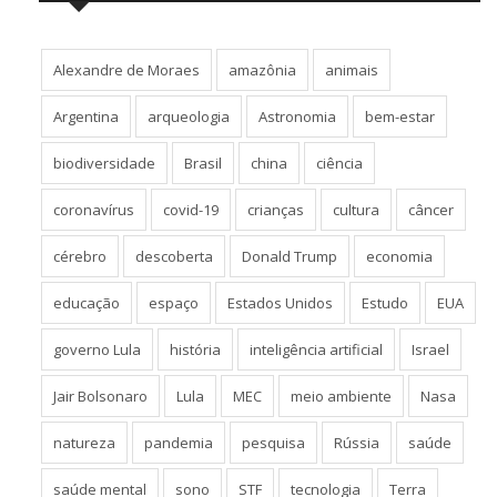
Alexandre de Moraes
amazônia
animais
Argentina
arqueologia
Astronomia
bem-estar
biodiversidade
Brasil
china
ciência
coronavírus
covid-19
crianças
cultura
câncer
cérebro
descoberta
Donald Trump
economia
educação
espaço
Estados Unidos
Estudo
EUA
governo Lula
história
inteligência artificial
Israel
Jair Bolsonaro
Lula
MEC
meio ambiente
Nasa
natureza
pandemia
pesquisa
Rússia
saúde
saúde mental
sono
STF
tecnologia
Terra