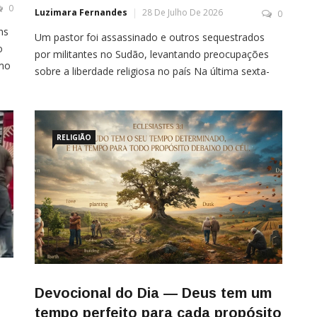
0
Luzimara Fernandes
28 De Julho De 2026
0
ns
Um pastor foi assassinado e outros sequestrados
o
por militantes no Sudão, levantando preocupações
omo
sobre a liberdade religiosa no país Na última sexta-
feira (24), um pastor foi brutalmente assassinado por
e
uma facção rebelde apoiada por grupos extremistas
islâmicos na região das Montanhas Nuba, no estado
de Kordofan do Sul, Sudão. Além do pastor, outros
RELIGIÃO
cristãos foram […]
Devocional do Dia — Deus tem um
tempo perfeito para cada propósito