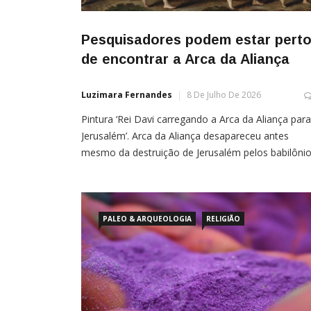
Pesquisadores podem estar pert
de encontrar a Arca da Aliança
Luzimara Fernandes
8 De Julho De 2026
Pintura ‘Rei Davi carregando a Arca da Aliança para
Jerusalém’. Arca da Aliança desapareceu antes
mesmo da destruição de Jerusalém pelos babilônio
em 586 a.C. Por Giovanna Gomes Ruínas descober
no antigo sítio arqueológico de Shiloh, em Israel,
podem ser os restos de um local onde, segundo a
narrativa bíblica, a Arca da Aliança teria sido manti
PALEO & ARQUEOLOGIA
RELIGIÃO
[…]