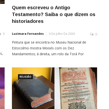
Quem escreveu o Antigo
o
Testamento? Saiba o que dizem os
historiadores
Luzimara Fernandes
6 De Julho De 2026
0
0
Pintura que se encontra no Museu Nacional de
Estocolmo mostra Moisés com os Dez
s,
Mandamentos; à direita, um rolo da Torá Por
tas
Giovanna Gomes A tradição judaico-cristã diz que o
Pentateuco, no caso, os cinco primeiros livros da
Bíblia (Gênesis, Êxodo, Levítico, Números e
da
Deuteronômio) foram escritos por Moisés. Conforme
RELIGIÃO
a narrativa bíblica, Moisés recebeu a Lei […]