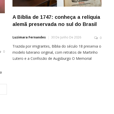
A Bíblia de 1747: conheça a relíquia
alemã preservada no sul do Brasil
Luzimara Fernandes
30 De Junho De 2026
0
Trazida por imigrantes, Bíblia do século 18 preserva o
0
modelo luterano original, com retratos de Martinho
Lutero e a Confissão de Augsburgo O Memorial
Anneken, em Rolante, no vale do Paranhana, Rio
Grande do Sul, guarda uma relíquia de quase
ra
trezentos anos: uma Bíblia luterana publicada em
1747, em Nuremberg, na Baviera. Conhecida como
“Bíblia de […]
ens