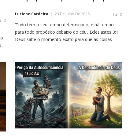
Luciene Cordeiro
23 De Julho De 2026
0
0
‘Tudo tem o seu tempo determinado, e há tempo
para todo propósito debaixo do céu’, Eclesiastes 3:1
do
Deus sabe o momento exato para que as coisas
u
aconteçam em nossa vida, as vezes não sabemos
a
esperar e queremos algo antes do tempo, e isso
pode fazer com que a benção se torne maldição. É
como colher […]
et,
RELIGIÃO