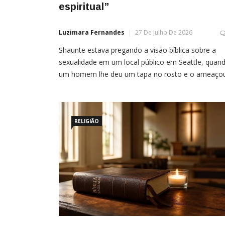
espiritual”
Luzimara Fernandes
27 De Julho De 2026
Shaunte estava pregando a visão bíblica sobre a
sexualidade em um local público em Seattle, quan
um homem lhe deu um tapa no rosto e o ameaço
Mais um evangelista foi agredido enquanto pregav
em um local público nos Estados Unidos,
recentemente. Shaunte estava anunciando o
Evangelho com outros cristãos no Pike Place Mark
RELIGIÃO
um […]