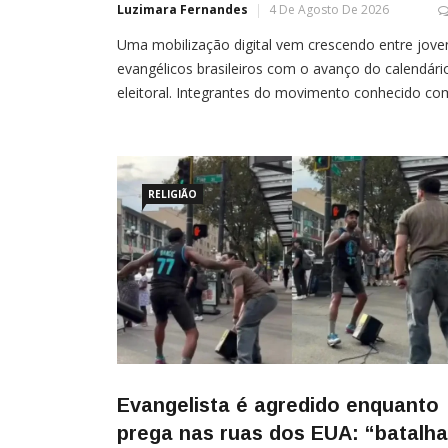
Luzimara Fernandes
4 De Agosto De 2026
Uma mobilização digital vem crescendo entre jove
evangélicos brasileiros com o avanço do calendári
eleitoral. Integrantes do movimento conhecido c
“webcrentes” intensificaram a produção e o
compartilhamento de conteúdos com o objetivo d
convencer fiéis a não votarem na reeleição de Luiz
RELIGIÃO
Evangelista é agredido enquanto
prega nas ruas dos EUA: “batalha