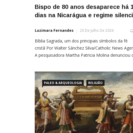
Bispo de 80 anos desaparece há 
dias na Nicarágua e regime silenc
Luzimara Fernandes
20 De Julho De 2026
Bíblia Sagrada, um dos principais símbolos da fé
cristã Por Walter Sánchez Silva/Catholic News Age
A pesquisadora Martha Patricia Molina denunciou 
desaparecimento forçado do bispo Abelardo Mata
Nicarágua, perpetrado pela ditadura do presidente
Daniel Ortega e sua esposa e copresidente, Rosar
Murillo, como um “crime contra a humanidade”. O
PALEO & ARQUEOLOGIA
RELIGIÃO