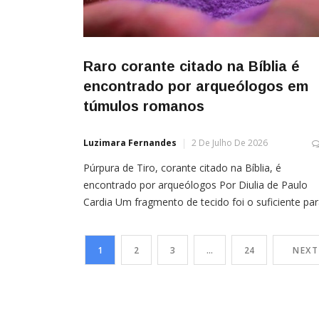
Raro corante citado na Bíblia é
encontrado por arqueólogos em
túmulos romanos
Luzimara Fernandes
2 De Julho De 2026
Púrpura de Tiro, corante citado na Bíblia, é
encontrado por arqueólogos Por Diulia de Paulo
Cardia Um fragmento de tecido foi o suficiente pa
confirmar algo que estudiosos suspeitavam há
décadas: a púrpura de Tiro, o corante mais caro e
1
2
3
…
24
NEXT
prestigiado da Antiguidade — e citado em passag
bíblicas — chegou a regiões remotas do […]