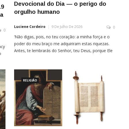
Devocional do Dia — o perigo do
19
orgulho humano
ia
Luciene Cordeiro
9 De Julho De 2026
0
0
‘Não digas, pois, no teu coração: a minha força e o
poder do meu braço me adquiriram estas riquezas.
ncy
Antes, te lembrarás do Senhor, teu Deus, porque Ele
o
que te dá força para adquirires riquezas’,
 na
Deuteronômio 8:17-18 Quanta sabedoria há nesse
versículo, pois ele não somente nos traz uma
io
recomendação muito importante que é dar […]
RELIGIÃO