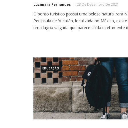
Luzimara Fernandes
23 De Dezembro De 2021
O ponto turístico possui uma beleza natural rara N
Península de Yucatán, localizada no México, existe
uma lagoa salgada que parece saída diretamente 
um conto de fadas. Isso acontece, pois sua água,
diferente do azul ou esverdeado com os quais
estamos acostumados, tem uma espantosa
aparência
EDUCAÇÃO