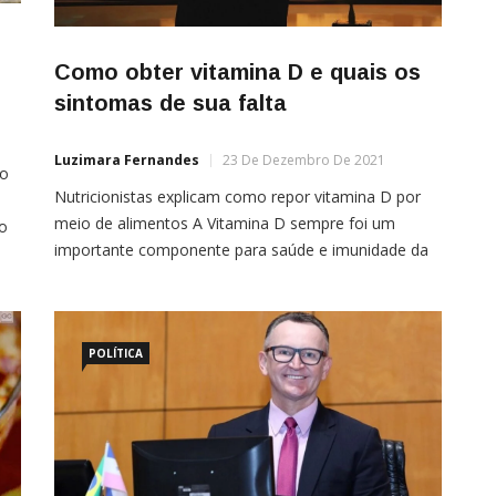
Como obter vitamina D e quais os
sintomas de sua falta
Luzimara Fernandes
23 De Dezembro De 2021
do
Nutricionistas explicam como repor vitamina D por
meio de alimentos A Vitamina D sempre foi um
ão
importante componente para saúde e imunidade da
população, mas era algo que poucos se importavam.
Durante a pandemia, essa vitamina começou a ser
bastante falada e investigada. Dentre os motivos de
POLÍTICA