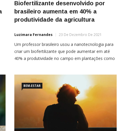
r
Biofertilizante desenvolvido por
a
brasileiro aumenta em 40% a
produtividade da agricultura
Luzimara Fernandes
23 De Dezembro De 2021
Um professor brasileiro usou a nanotecnologia para
criar um biofertilizante que pode aumentar em até
40% a produtividade no campo em plantações como
ola
milho, soja e cana-de-açúcar. O uso da
mpo
nanotecnologia para criar “biofertilizantes do futuro”
— sustentáveis, de baixo custo e de produção 100%
BEM-ESTAR