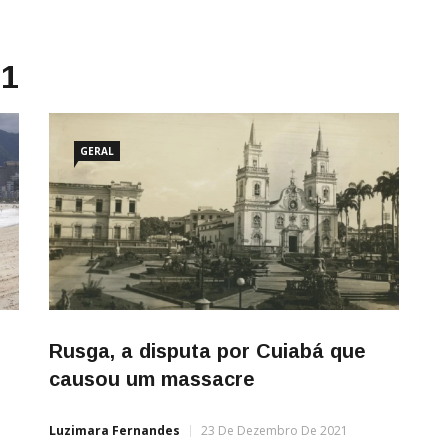
21
GERAL
Rusga, a disputa por Cuiabá que
causou um massacre
Luzimara Fernandes
23 De Dezembro De 2021