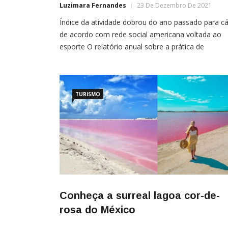
Luzimara Fernandes
23 De Dezembro De 2021
Índice da atividade dobrou do ano passado para cá
de acordo com rede social americana voltada ao
esporte O relatório anual sobre a prática de
exercícios no mundo divulgado pelo Strava, rede
social voltada ao esporte, apontou a caminhada a
ar livre como uma das atividades que mais cresce
do
TURISMO
Conheça a surreal lagoa cor-de-
rosa do México