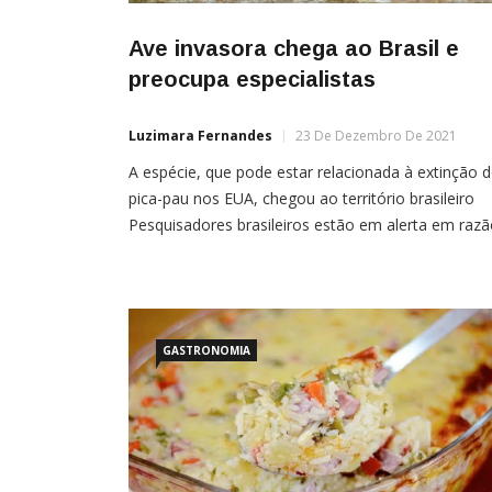
Ave invasora chega ao Brasil e
preocupa especialistas
Luzimara Fernandes
23 De Dezembro De 2021
A espécie, que pode estar relacionada à extinção 
pica-pau nos EUA, chegou ao território brasileiro
Pesquisadores brasileiros estão em alerta em raz
do aparecimento de uma nova espécie de ave na
região Sul do Brasil. O Sturnus vulgaris, conhecido
popularmente como estorninho, pode ser
GASTRONOMIA