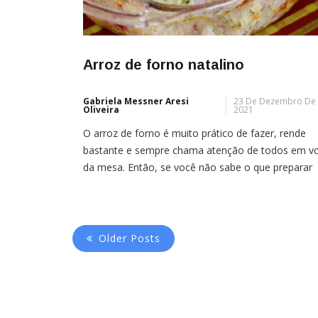
Arroz de forno natalino
Gabriela Messner Aresi
23 De Dezembro De
Oliveira
2021
O arroz de forno é muito prático de fazer, rende
bastante e sempre chama atenção de todos em vo
da mesa. Então, se você não sabe o que preparar
para impressionar no almoço de Natal, veja só es
receita de arroz de forno natalino delicioso e
suculento, que fica pronto em até 50 minutos.
Older Posts