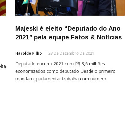
Majeski é eleito “Deputado do Ano
2021” pela equipe Fatos & Notícias
Haroldo Filho
23 De Dezembro De 2021
Deputado encerra 2021 com R$ 3,6 milhões
lta
economizados como deputado Desde o primeiro
mandato, parlamentar trabalha com número
sa
reduzido de assessores e controle rígido das
despesas da verba de gabinete. E economia não
compromete atuação. No atual mandato são mais
de 587 proposições.Ao final do