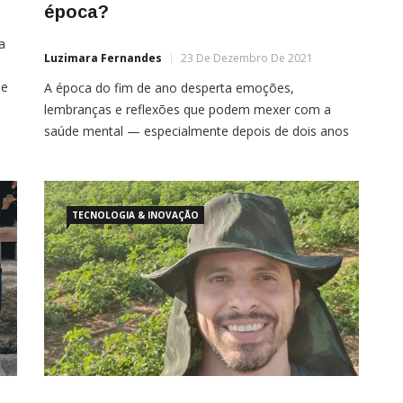
época?
a
Luzimara Fernandes
23 De Dezembro De 2021
de
A época do fim de ano desperta emoções,
lembranças e reflexões que podem mexer com a
saúde mental — especialmente depois de dois anos
de pandemia da covid-19, que deixou as pessoas
mais fragilizadas. Nesse momento, quem já passou
por quadros de depressão precisa estar mais atento
a um possível
TECNOLOGIA & INOVAÇÃO