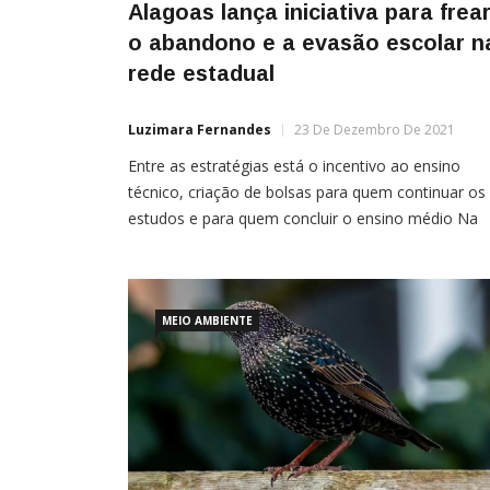
Alagoas lança iniciativa para frea
o abandono e a evasão escolar n
rede estadual
Luzimara Fernandes
23 De Dezembro De 2021
Entre as estratégias está o incentivo ao ensino
técnico, criação de bolsas para quem continuar os
estudos e para quem concluir o ensino médio Na
rede de proteção a crianças e adolescentes, a esc
desempenha papel fundamental. Quanto mais te
meninos e meninas estão envolvidos nos estudos,
MEIO AMBIENTE