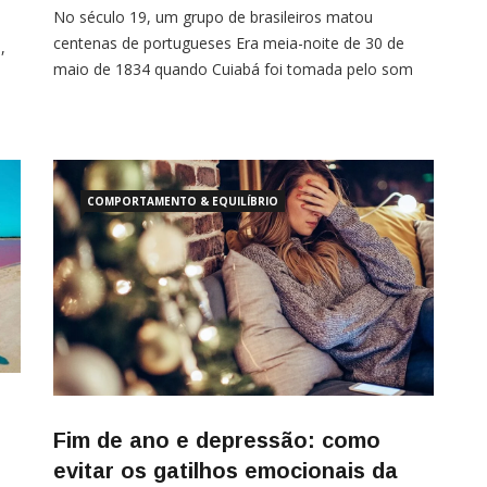
No século 19, um grupo de brasileiros matou
centenas de portugueses Era meia-noite de 30 de
,
maio de 1834 quando Cuiabá foi tomada pelo som
de cornetas e tiros de arcabuzes. Saindo do Campo
do Ourique, no centro da capital de Mato Grosso, 80
homens começaram a invadir e saquear casas. A
o
ordem
ram
COMPORTAMENTO & EQUILÍBRIO
Fim de ano e depressão: como
evitar os gatilhos emocionais da