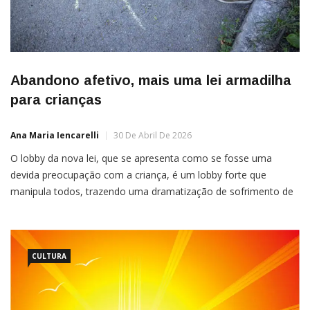
Abandono afetivo, mais uma lei armadilha
para crianças
Ana Maria Iencarelli
30 De Abril De 2026
O lobby da nova lei, que se apresenta como se fosse uma
devida preocupação com a criança, é um lobby forte que
manipula todos, trazendo uma dramatização de sofrimento de
um abandono afetivo Não somos ingênuos em pensar que a
justiça está preocupada, mesmo, com o bem-estar psicológico
das
CULTURA