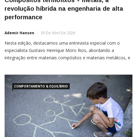
Compósitos termofixos + metais, a
revolução híbrida na engenharia de alta
performance
Ademir Hansen
30 De Abril De 2026
Nesta edição, destacamos uma entrevista especial com o
especialista Gustavo Henrique Moro Rios, abordando a
integração entre materiais compósitos e materiais metálicos, e
os avanços que essa combinação vem proporcionando à
engenharia. Gustavo Rios é gerente de materiais e processos,
com
COMPORTAMENTO & EQUILÍBRIO