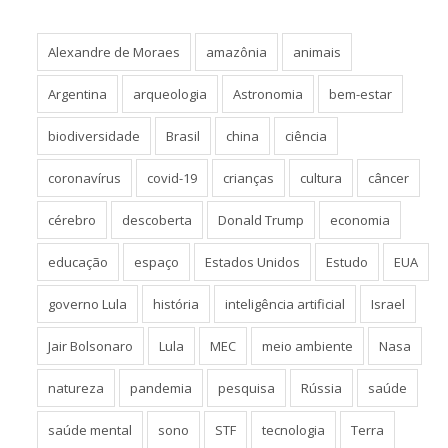
Alexandre de Moraes
amazônia
animais
Argentina
arqueologia
Astronomia
bem-estar
biodiversidade
Brasil
china
ciência
coronavírus
covid-19
crianças
cultura
câncer
cérebro
descoberta
Donald Trump
economia
educação
espaço
Estados Unidos
Estudo
EUA
governo Lula
história
inteligência artificial
Israel
Jair Bolsonaro
Lula
MEC
meio ambiente
Nasa
natureza
pandemia
pesquisa
Rússia
saúde
saúde mental
sono
STF
tecnologia
Terra