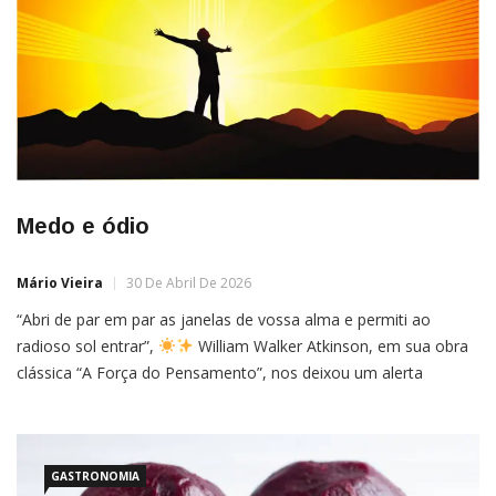
Medo e ódio
Mário Vieira
30 De Abril De 2026
“Abri de par em par as janelas de vossa alma e permiti ao
radioso sol entrar”,
William Walker Atkinson, em sua obra
clássica “A Força do Pensamento”, nos deixou um alerta
poderoso: o Medo e o Ódio são como ervas daninhas. Se não
os arrancamos pela raiz, eles sufocam nosso
GASTRONOMIA