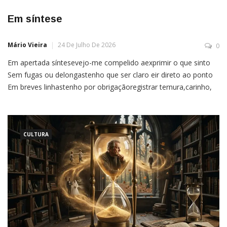
Em síntese
Mário Vieira
24 De Julho De 2026
0
Em apertada síntesevejo-me compelido aexprimir o que sinto
Sem fugas ou delongastenho que ser claro eir direto ao ponto
Em breves linhastenho por obrigaçãoregistrar ternura,carinho,
amizade egratidão A sacralidade da vidaem gotas de paz, defé,
amor e felicidade
CULTURA