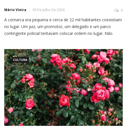
Mário Vieira
30 De Julho De 2026
0
A comarca era pequena e cerca de 22 mil habitantes coexistiam
no lugar. Um juiz, um promotor, um delegado e um parco
contingente policial tentavam colocar ordem no lugar. Não
havia defensor público designado. O sol era escaldante e eu
estava no fórum aguardando mais uma audiência. Eu era novo
na cidade, mas algo me […]
CULTURA