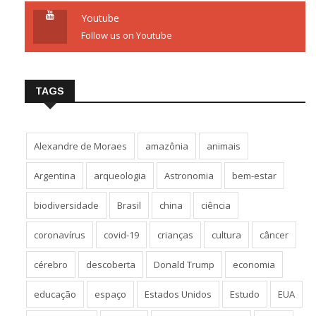
Youtube
Follow us on Youtube
TAGS
Alexandre de Moraes
amazônia
animais
Argentina
arqueologia
Astronomia
bem-estar
biodiversidade
Brasil
china
ciência
coronavírus
covid-19
crianças
cultura
câncer
cérebro
descoberta
Donald Trump
economia
educação
espaço
Estados Unidos
Estudo
EUA