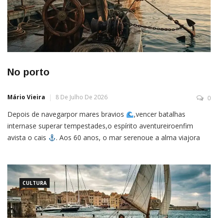
No porto
Mário Vieira
8 De Julho De 2026
0
Depois de navegarpor mares bravios
,vencer batalhas
internase superar tempestades,o espírito aventureiroenfim
avista o cais
. Aos 60 anos, o mar serenoue a alma viajora
vislumbrao porto seguro
. Mas a alma irrequietado velho lobo
do mar
já não sabe se quer partirou quer ficar. Diante do
porto,ele levanta a âncora
e iça novamente as […]
CULTURA