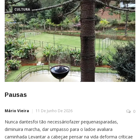
nunca. Agora, mesmo a contragosto, apertoo passo, […]
CULTURA
Pausas
Mário Vieira
11 De Junho De 2026
0
Nunca dantesfoi tão necessáriofazer pequenasparadas,
diminuira marcha, dar umpasso para o ladoe avaliara
caminhada Levantar a cabeçae pensar na vida deforma críticae