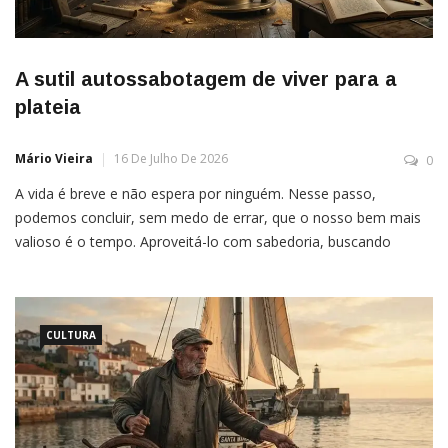
A sutil autossabotagem de viver para a
plateia
Mário Vieira
16 De Julho De 2026
0
A vida é breve e não espera por ninguém. Nesse passo,
podemos concluir, sem medo de errar, que o nosso bem mais
valioso é o tempo. Aproveitá-lo com sabedoria, buscando
melhorar a nossa própria vida e a dos que nos cercam, talvez
seja o nosso verdadeiro e melhor propósito.Cuidar de si mesmo
— com disciplina, […]
CULTURA