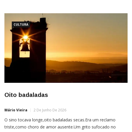
contemplativa,sair da vala comumda marcha robotizada Dar
um tempopara si mesmosem horários oucobranças sociais
Andar ao ar livre,pisar no chãodescalço e comerfruta madura
nopé sem agrotóxico Deitar na redeou
CULTURA
Oito badaladas
Mário Vieira
2 De Junho De 2026
O sino tocava longe,oito badaladas secas.Era um reclamo
triste,como choro de amor ausente.Um grito sufocado no