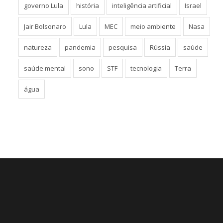
governo Lula
história
inteligência artificial
Israel
Jair Bolsonaro
Lula
MEC
meio ambiente
Nasa
natureza
pandemia
pesquisa
Rússia
saúde
saúde mental
sono
STF
tecnologia
Terra
água