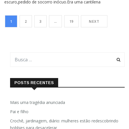
escuro,pedido de socorro inócuo.Era uma cantilena
sentida,típica de saudade mórbida.Lembrava choro de
criançaabandonada ao vento.Um gemido romântico,daqueles
1
2
3
…
19
NEXT
que não se ouvem mais.Parecia um chamado aflitoque clamava
pela volta,numa agonia agudade um amor que se
POSTS RECENTES
Mais uma tragédia anunciada
Pai e filho
Crochê, jardinagem, diário: mulheres estão redescobrindo
hobbies para desacelerar