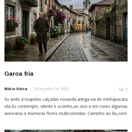
Garoa fria
Mário Vieira
18 De Junho De 2026
0
Eu ando à toapelas calçadas novasda antiga via de minhapacata
vila.Eu contemplo, silente e sozinho,ao vivo e em cores algumas
avesraras e inúmeras flores multicoloridas. Caminho ao léu,sem
destino final ou compromisso.Trafego a pé, pelo simples prazer
de ser,de observar a bela natureza e de mesentir vivo como