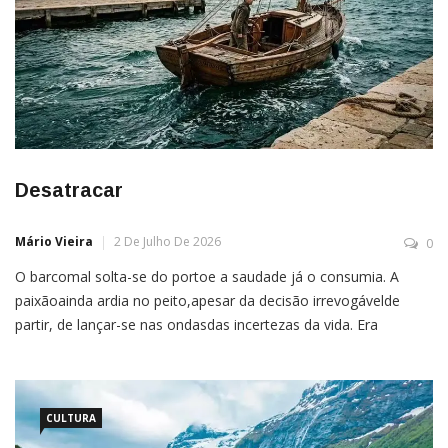
Desatracar
Mário Vieira
2 De Julho De 2026
0
O barcomal solta-se do portoe a saudade já o consumia. A
paixãoainda ardia no peito,apesar da decisão irrevogávelde
partir, de lançar-se nas ondasdas incertezas da vida. Era
chegada a horaEra preciso desatracar Era preciso soltar as
amarrase enfrentar de peito abertoo mar bravio da vida. Deixar
a zona de confortoSair do ninho em buscade aventuras […]
CULTURA