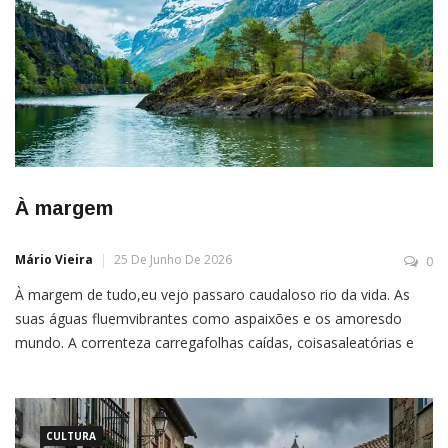
À margem
Mário Vieira
25 De Junho De 2026
0
À margem de tudo,eu vejo passaro caudaloso rio da vida. As
suas águas fluemvibrantes como aspaixões e os amoresdo
mundo. A correnteza carregafolhas caídas, coisasaleatórias e
antigas,além de pedaços deobjetos quebrados,nacos de
memóriasque contam históriasvividas. A água doce
contornasuave os obstáculos dotrajeto talhado no leitovivo do
rio Ela segue firme e
CULTURA