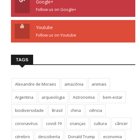
Google+
Follow us on Google+
Youtube
Follow us on Youtube
TAGS
Alexandre de Moraes
amazônia
animais
Argentina
arqueologia
Astronomia
bem-estar
biodiversidade
Brasil
china
ciência
coronavírus
covid-19
crianças
cultura
câncer
cérebro
descoberta
Donald Trump
economia