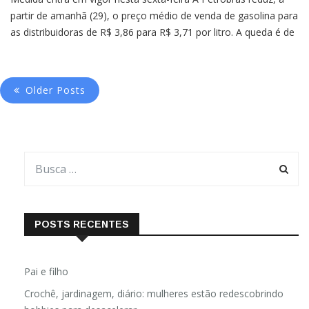
partir de amanhã (29), o preço médio de venda de gasolina para
as distribuidoras de R$ 3,86 para R$ 3,71 por litro. A queda é de
R$ 0,15 por litro. A medida foi anunciada hoje (28) a
empresa.Com isso, considerando a mistura
Older Posts
POSTS RECENTES
Pai e filho
Crochê, jardinagem, diário: mulheres estão redescobrindo