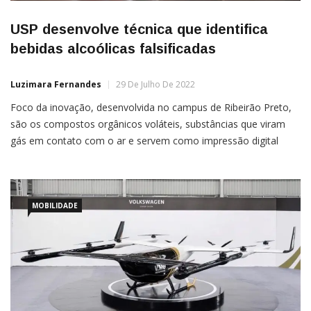
USP desenvolve técnica que identifica
bebidas alcoólicas falsificadas
Luzimara Fernandes
29 De Julho De 2022
Foco da inovação, desenvolvida no campus de Ribeirão Preto,
são os compostos orgânicos voláteis, substâncias que viram
gás em contato com o ar e servem como impressão digital
química das bebidas O comércio de bebida alcoólica falsificada
além de colocar em risco a saúde dos consumidores faz o
MOBILIDADE