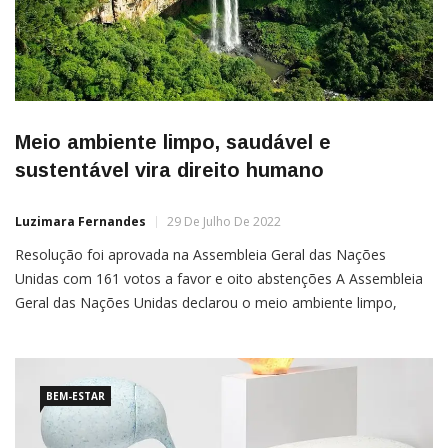
Meio ambiente limpo, saudável e
sustentável vira direito humano
Luzimara Fernandes
29 De Julho De 2022
Resolução foi aprovada na Assembleia Geral das Nações
Unidas com 161 votos a favor e oito abstenções A Assembleia
Geral das Nações Unidas declarou o meio ambiente limpo,
saudável e sustentável como um direito humano. A votação,
que aconteceu ontem (28), recebeu 161 votos a favor e oito
BEM-ESTAR