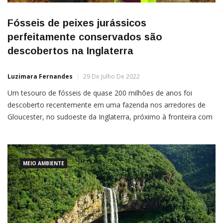
Fósseis de peixes jurássicos
perfeitamente conservados são
descobertos na Inglaterra
Luzimara Fernandes
29 De Julho De 2022
Um tesouro de fósseis de quase 200 milhões de anos foi
descoberto recentemente em uma fazenda nos arredores de
Gloucester, no sudoeste da Inglaterra, próximo à fronteira com
o País de Gales.Enterrados sob o solo que atualmente é
ocupado por animais pastando, pesquisadores descobriram os
restos
MEIO AMBIENTE