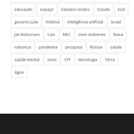
educação
espaço
Estados Unidos
Estudo
EUA
governo Lula
história
inteligência artificial
Israel
Jair Bolsonaro
Lula
MEC
meio ambiente
Nasa
natureza
pandemia
pesquisa
Rússia
saúde
saúde mental
sono
STF
tecnologia
Terra
água