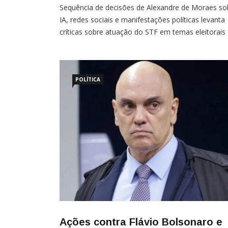
Sequência de decisões de Alexandre de Moraes so
IA, redes sociais e manifestações políticas levanta
críticas sobre atuação do STF em temas eleitorais
Por Marlice Pinto Vilela Pedidos de explicação,
intimações e medidas envolvendo conteúdos
políticos têm colocado o ministro Alexandre de
POLÍTICA
Ações contra Flávio Bolsonaro e