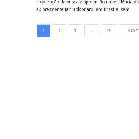
a operação de busca e apreensão na residência do
ex-presidente Jair Bolsonaro, em Brasília, sem
solicitar manifestação prévia da Procuradoria-Gera
da República (PGR). Segundo a assessoria da PGR,
1
2
3
…
18
NEXT
órgão não emitiu parecer porque não foi aberto
prazo para manifestação antes da decisão. A
Procuradoria foi apenas […]