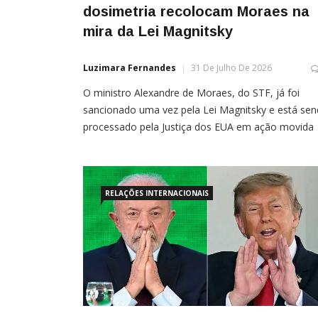
dosimetria recolocam Moraes na
mira da Lei Magnitsky
Luzimara Fernandes
31 De Julho De 2026
O ministro Alexandre de Moraes, do STF, já foi
sancionado uma vez pela Lei Magnitsky e está se
processado pela Justiça dos EUA em ação movida
por plataformas Por Sílvio Ribas A decisão do
presidente dos Estados Unidos, Donald Trump,
de prorrogar por mais um ano o estado de
emergência nacional contra o Brasil recolocou o [
RELAÇÕES INTERNACIONAIS