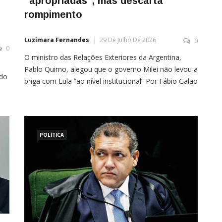
“apropriadas”, mas descarta
rompimento
Luzimara Fernandes
29 De Julho De 2026
0
0
O ministro das Relações Exteriores da Argentina,
Pablo Quirno, alegou que o governo Milei não levou a
ndo
briga com Lula “ao nível institucional” Por Fábio Galão
O ministro das Relações Exteriores da Argentina,
Pablo Quirno, disse, nesta quarta-feira (29), que o
governo Javier Milei considera que as ações da
gestão do brasileiro, Luiz Inácio Lula […]
…]
POLÍTICA