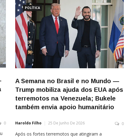
reacendeu o debate sobre o risco […]
 de
POLÍTICA
—
A Semana no Brasil e no Mundo —
a
Trump mobiliza ajuda dos EUA após
terremotos na Venezuela; Bukele
também envia apoio humanitário
0
Haroldo Filho
25 De Junho De 2026
0
ou
Após os fortes terremotos que atingiram a