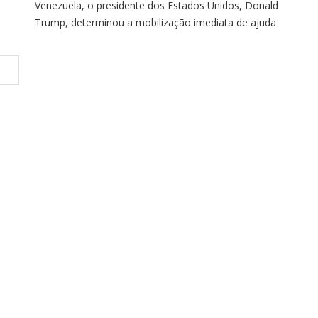
Venezuela, o presidente dos Estados Unidos, Donald
Trump, determinou a mobilização imediata de ajuda
l
humanitária e ordenou que as agências federais
 o
acelerem os preparativos para prestar assistência ao
país. O governo venezuelano agradeceu a disposição
americana em colaborar com as operações de
socorro.A tragédia também provocou uma