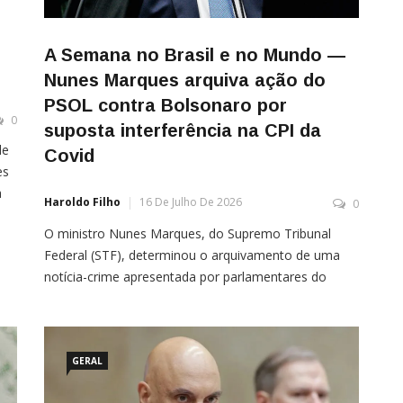
A Semana no Brasil e no Mundo —
Nunes Marques arquiva ação do
PSOL contra Bolsonaro por
0
suposta interferência na CPI da
de
Covid
es
a
Haroldo Filho
16 De Julho De 2026
0
O ministro Nunes Marques, do Supremo Tribunal
s
Federal (STF), determinou o arquivamento de uma
notícia-crime apresentada por parlamentares do
PSOL contra o ex-presidente Jair Bolsonaro (PL) por
suposta tentativa de interferência nos trabalhos da
Comissão Parlamentar de Inquérito (CPI) da Covid. A
ação havia sido protocolada pelas deputadas
GERAL
Fernanda Melchionna (RS) e Sâmia