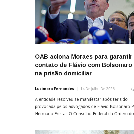
OAB aciona Moraes para garantir
contato de Flávio com Bolsonaro
na prisão domiciliar
Luzimara Fernandes
14 De Julho De 2026
A entidade resolveu se manifestar após ter sido
provocada pelos advogados de Flávio Bolsonaro P
Hermano Freitas O Conselho Federal da Ordem do
Advogados do Brasil (CFOAB) enviou um ofício ao
ministro do Supremo Tribunal Federal (STF),