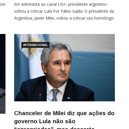
bre
Em entrevista ao canal LN+, presidente argentino
voltou a criticar Lula Por Fábio Galão O presidente da
Argentina, Javier Milei, voltou a criticar seu homólogo
brasileiro, Luiz Inácio Lula da Silva, em entrevista
neste domingo (2) ao canal LN+. Ele foi solto por
uma falha processual. Ele não é inocente”, afirmou o
mandatário argentino, a […]
INTERNACIONAL
Chanceler de Milei diz que ações do
governo Lula não são