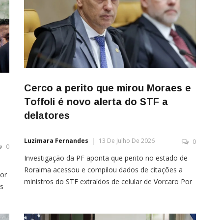
Cerco a perito que mirou Moraes e
Toffoli é novo alerta do STF a
delatores
Luzimara Fernandes
13 De Julho De 2026
0
0
Investigação da PF aponta que perito no estado de
Roraima acessou e compilou dados de citações a
or
ministros do STF extraídos de celular de Vorcaro Por
s
Leonardo Desideri A recente revelação de novos
dados sobre a investigação da Polícia Federal (PF)
contra o perito criminal federal João Cláudio Nabas