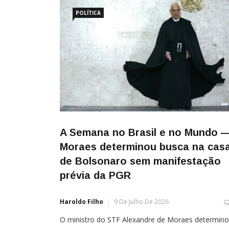
Alexandre de Moraes, solicitando que seja
assegurado ao senador Flávio Bolsonaro o direito
POLÍTICA
advogado de se comunicar […]
A Semana no Brasil e no Mundo 
Moraes determinou busca na cas
de Bolsonaro sem manifestação
prévia da PGR
Haroldo Filho
9 De Julho De 2026
O ministro do STF Alexandre de Moraes determin