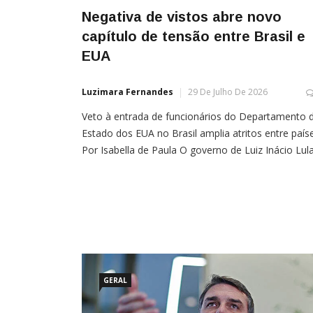
Negativa de vistos abre novo
capítulo de tensão entre Brasil e
EUA
Luzimara Fernandes
29 De Julho De 2026
Veto à entrada de funcionários do Departamento 
Estado dos EUA no Brasil amplia atritos entre país
Por Isabella de Paula O governo de Luiz Inácio Lul
da Silva (PT) acirrou a crise com os EUA ao negar
vistos de entrada no Brasil a dois altos funcionário
do Departamento de Estado americano, que
pretendiam se […]
GERAL