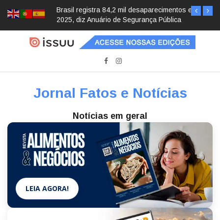
Brasil registra 84,2 mil desaparecimentos em
2025, diz Anuário de Segurança Pública
Jornal Fatos e Notícias
Notícias em geral
LEIA AGORA!