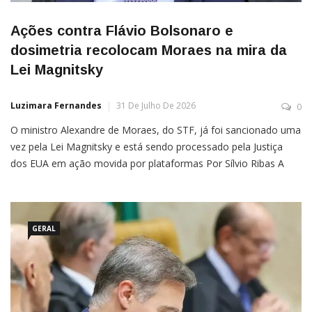
Ações contra Flávio Bolsonaro e
dosimetria recolocam Moraes na mira da
Lei Magnitsky
Luzimara Fernandes
31 De Julho De 2026
0
O ministro Alexandre de Moraes, do STF, já foi sancionado uma
vez pela Lei Magnitsky e está sendo processado pela Justiça
dos EUA em ação movida por plataformas Por Sílvio Ribas A
decisão do presidente dos Estados Unidos, Donald Trump,
de prorrogar por mais um ano o estado de emergência
GERAL