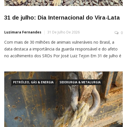
31 de julho: Dia Internacional do Vira-Lata
Luzimara Fernandes
31 De Julho De 2026
0
Com mais de 30 milhões de animais vulneráveis no Brasil, a
data destaca a importância da guarda responsável e do afeto
no acolhimento dos SRDs Por José Luiz Tejon Em 31 de julho é
celebrado o Dia Internacional do SRD (sem raça definida). A
data tem como finalidade aumentar a visibilidade dos
PETRÓLEO, GÁS & ENERGIA
SIDERURGIA & METALURGIA