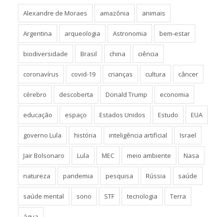
Alexandre de Moraes
amazônia
animais
Argentina
arqueologia
Astronomia
bem-estar
biodiversidade
Brasil
china
ciência
coronavírus
covid-19
crianças
cultura
câncer
cérebro
descoberta
Donald Trump
economia
educação
espaço
Estados Unidos
Estudo
EUA
governo Lula
história
inteligência artificial
Israel
Jair Bolsonaro
Lula
MEC
meio ambiente
Nasa
natureza
pandemia
pesquisa
Rússia
saúde
saúde mental
sono
STF
tecnologia
Terra
água