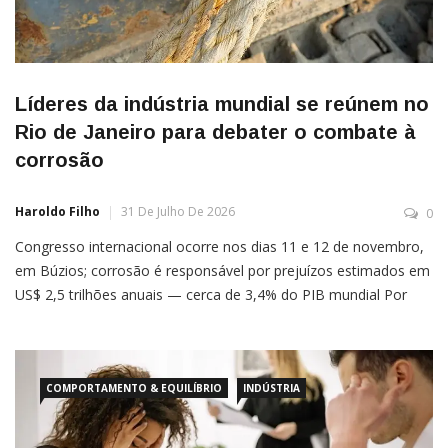
Líderes da indústria mundial se reúnem no
Rio de Janeiro para debater o combate à
corrosão
Haroldo Filho
31 De Julho De 2026
0
Congresso internacional ocorre nos dias 11 e 12 de novembro,
em Búzios; corrosão é responsável por prejuízos estimados em
US$ 2,5 trilhões anuais — cerca de 3,4% do PIB mundial Por
Assessoria Estão abertas as inscrições para o Congresso
Internacional de Corrosão, Integridade, Pintura e
COMPORTAMENTO & EQUILÍBRIO
INDÚSTRIA