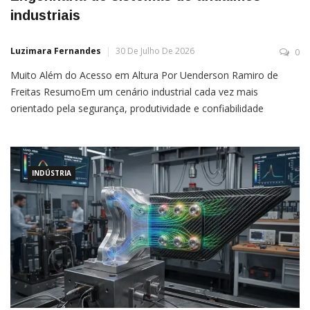
industriais
Luzimara Fernandes
30 De Julho De 2026
0
Muito Além do Acesso em Altura Por Uenderson Ramiro de
Freitas ResumoEm um cenário industrial cada vez mais
orientado pela segurança, produtividade e confiabilidade
operacional, os sistemas de andaimes deixaram de representar
apenas estruturas temporárias de acesso para assumirem um
papel
INDÚSTRIA