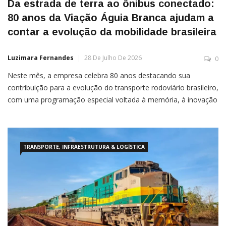
Da estrada de terra ao ônibus conectado:
80 anos da Viação Águia Branca ajudam a
contar a evolução da mobilidade brasileira
Luzimara Fernandes
28 De Julho De 2026
0
Neste mês, a empresa celebra 80 anos destacando sua
contribuição para a evolução do transporte rodoviário brasileiro,
com uma programação especial voltada à memória, à inovação
e às pessoas Por Assessoria Há 80 anos, viajar de ônibus
significava percorrer estradas de terra em um país cuja malha
TRANSPORTE, INFRAESTRUTURA & LOGÍSTICA