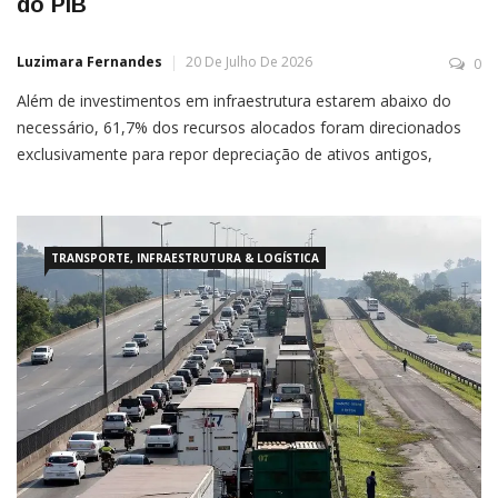
do PIB
Luzimara Fernandes
20 De Julho De 2026
0
Além de investimentos em infraestrutura estarem abaixo do
necessário, 61,7% dos recursos alocados foram direcionados
exclusivamente para repor depreciação de ativos antigos,
mostra estudo Por Célio Yano O déficit de infraestrutura no
Brasil gera um impacto financeiro estimado em R$ 284 bilhões
por ano, segundo estimativa da Confederação Nacional da
Indústria (CNI) e do
TRANSPORTE, INFRAESTRUTURA & LOGÍSTICA