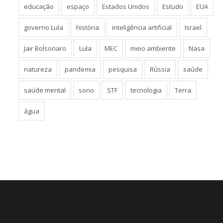
educação
espaço
Estados Unidos
Estudo
EUA
governo Lula
história
inteligência artificial
Israel
Jair Bolsonaro
Lula
MEC
meio ambiente
Nasa
natureza
pandemia
pesquisa
Rússia
saúde
saúde mental
sono
STF
tecnologia
Terra
água