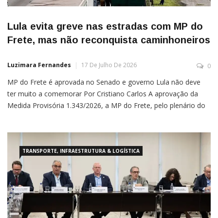
Lula evita greve nas estradas com MP do
Frete, mas não reconquista caminhoneiros
Luzimara Fernandes
17 De Julho De 2026
0
MP do Frete é aprovada no Senado e governo Lula não deve
ter muito a comemorar Por Cristiano Carlos A aprovação da
Medida Provisória 1.343/2026, a MP do Frete, pelo plenário do
Senado, na terça-feira (14), evitou uma crise iminente para o
governo, que temia uma nova paralisação nas estradas pela
insatisfação dos caminhoneiros com […]
TRANSPORTE, INFRAESTRUTURA & LOGÍSTICA