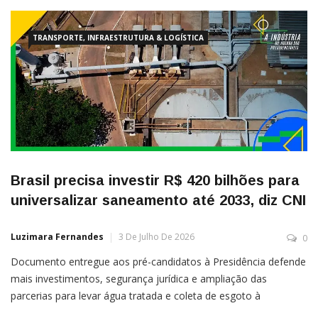
para tentar mudar uma distorção antiga da logística nacional.
Um país continental, grande produtor de grãos, minério […]
TRANSPORTE, INFRAESTRUTURA & LOGÍSTICA
Brasil precisa investir R$ 420 bilhões para
universalizar saneamento até 2033, diz CNI
Luzimara Fernandes
3 De Julho De 2026
0
Documento entregue aos pré-candidatos à Presidência defende
mais investimentos, segurança jurídica e ampliação das
parcerias para levar água tratada e coleta de esgoto à
população Por Beatriz Oeiras O Brasil tem sete anos para