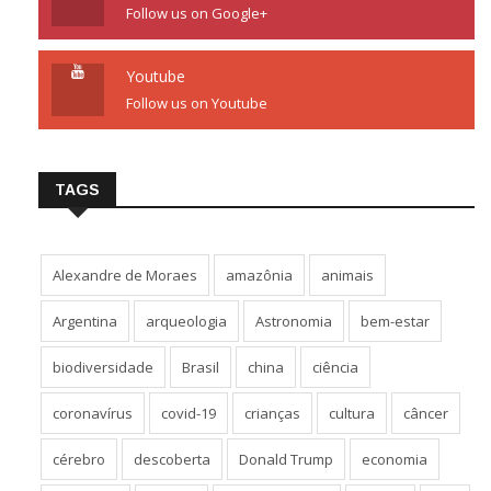
Follow us on Google+
Youtube
Follow us on Youtube
TAGS
Alexandre de Moraes
amazônia
animais
Argentina
arqueologia
Astronomia
bem-estar
biodiversidade
Brasil
china
ciência
coronavírus
covid-19
crianças
cultura
câncer
cérebro
descoberta
Donald Trump
economia