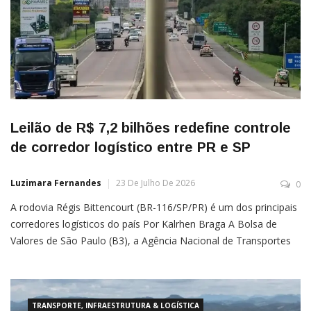
Leilão de R$ 7,2 bilhões redefine controle
de corredor logístico entre PR e SP
Luzimara Fernandes
23 De Julho De 2026
0
A rodovia Régis Bittencourt (BR-116/SP/PR) é um dos principais
corredores logísticos do país Por Kalrhen Braga A Bolsa de
Valores de São Paulo (B3), a Agência Nacional de Transportes
Terrestres (ANTT) e o Ministério dos Transportes realizam
nesta quinta-feira (23), a partir das 14 horas, o leilão de
otimização contratual da rodovia Régis Bittencourt (BR-
116/SP/PR), […]
TRANSPORTE, INFRAESTRUTURA & LOGÍSTICA