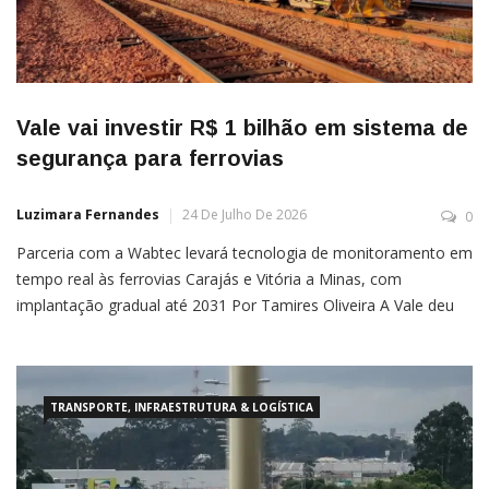
Vale vai investir R$ 1 bilhão em sistema de
segurança para ferrovias
Luzimara Fernandes
24 De Julho De 2026
0
Parceria com a Wabtec levará tecnologia de monitoramento em
tempo real às ferrovias Carajás e Vitória a Minas, com
implantação gradual até 2031 Por Tamires Oliveira A Vale deu
mais um passo na modernização de sua logística ferroviária ao
anunciar a adoção do sistema Positive Train Control (PTC),
desenvolvido em parceria com a Wabtec. A […]
TRANSPORTE, INFRAESTRUTURA & LOGÍSTICA