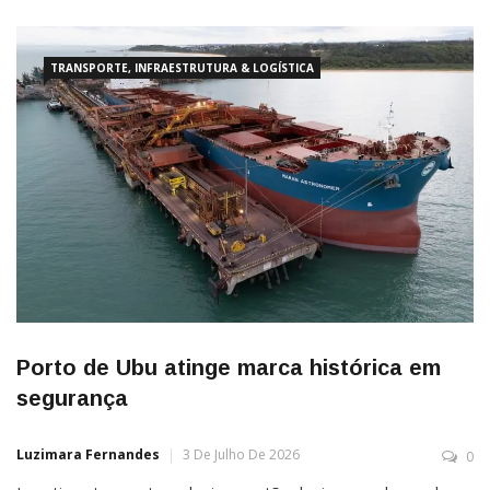
universalizar o saneamento básico e precisará acelerar o ritmo
dos investimentos para cumprir as metas previstas no Novo
Marco Legal do […]
TRANSPORTE, INFRAESTRUTURA & LOGÍSTICA
Porto de Ubu atinge marca histórica em
segurança
Luzimara Fernandes
3 De Julho De 2026
0