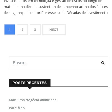
Investimentos em tecnologia e gestão de riscos ao longo de
mais de uma década sustentam desempenho acima dos índices
de segurança do setor Por Assessoria Décadas de investimento
contínuo em tecnologia, gestão de riscos e controle
operacional colocaram o Terminal Marítimo Ponta Ubu, da
1
2
3
NEXT
Samarco, em um patamar acima dos índices nacionais de
operações portuárias. […]
POSTS RECENTES
Mais uma tragédia anunciada
Pai e filho