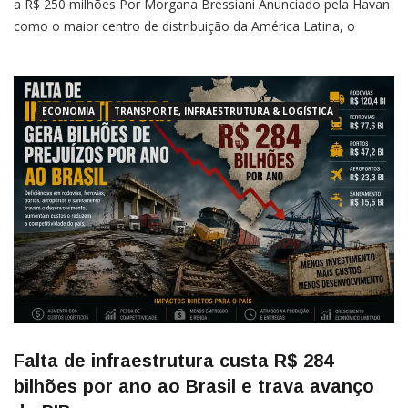
a R$ 250 milhões Por Morgana Bressiani Anunciado pela Havan
como o maior centro de distribuição da América Latina, o
complexo da empresa localizado em Barra Velha (SC) projeta
crescer mais 50 mil metros quadrados. A conta que a Havan
coloca na mesa para bancar o […]
ECONOMIA
TRANSPORTE, INFRAESTRUTURA & LOGÍSTICA
Falta de infraestrutura custa R$ 284
bilhões por ano ao Brasil e trava avanço