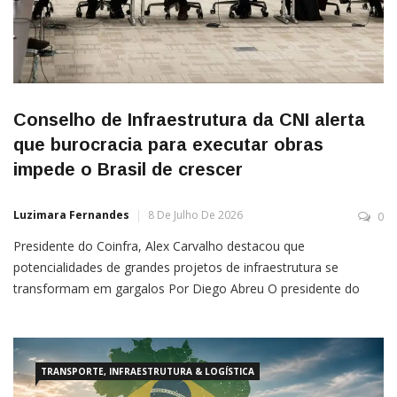
Conselho de Infraestrutura da CNI alerta
que burocracia para executar obras
impede o Brasil de crescer
Luzimara Fernandes
8 De Julho De 2026
0
Presidente do Coinfra, Alex Carvalho destacou que
potencialidades de grandes projetos de infraestrutura se
transformam em gargalos Por Diego Abreu O presidente do
Conselho Temático de Infraestrutura (Coinfra) da Confederação
Nacional da Indústria (CNI), Alex Carvalho, afirmou que o Brasil
precisa superar os obstáculos para execução das obras de
melhoria da infraestrutura
TRANSPORTE, INFRAESTRUTURA & LOGÍSTICA