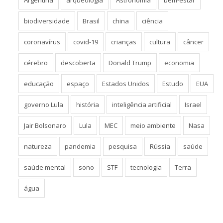
biodiversidade
Brasil
china
ciência
coronavírus
covid-19
crianças
cultura
câncer
cérebro
descoberta
Donald Trump
economia
educação
espaço
Estados Unidos
Estudo
EUA
governo Lula
história
inteligência artificial
Israel
Jair Bolsonaro
Lula
MEC
meio ambiente
Nasa
natureza
pandemia
pesquisa
Rússia
saúde
saúde mental
sono
STF
tecnologia
Terra
água