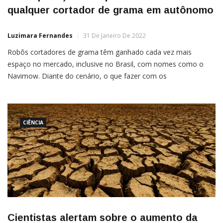
qualquer cortador de grama em autônomo
Luzimara Fernandes
31 De Janeiro De 2022
Robôs cortadores de grama têm ganhado cada vez mais
espaço no mercado, inclusive no Brasil, com nomes como o
Navimow. Diante do cenário, o que fazer com os
velhos cortadores a gasolina ou elétricos? A startup Electric
Sheep Robotics lançou a solução: um robô chamado Dexter,
capaz de
CIÊNCIA
Cientistas alertam sobre o aumento da