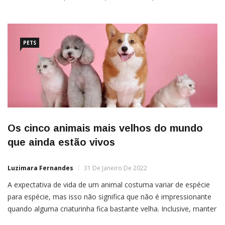
sumir da vida da pessoa com o tempo e que isso nem faria
falta para ela. Hoje, com estudos mais amplos e sólidos sobre
PETS
Os cinco animais mais velhos do mundo
que ainda estão vivos
Luzimara Fernandes
31 De Janeiro De 2022
A expectativa de vida de um animal costuma variar de espécie
para espécie, mas isso não significa que não é impressionante
quando alguma criaturinha fica bastante velha. Inclusive, manter
o controle de quais são os animais mais antigos do mundo é