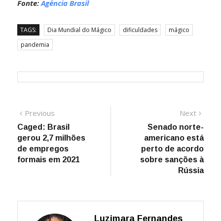
Fonte:
Agência Brasil
TAGS:
Dia Mundial do Mágico
dificuldades
mágico
pandemia
Navegação
Previous
Next
Previous
Next
post:
post:
Caged: Brasil
Senado norte-
de
gerou 2,7 milhões
americano está
Post
de empregos
perto de acordo
formais em 2021
sobre sanções à
Rússia
Luzimara Fernandes