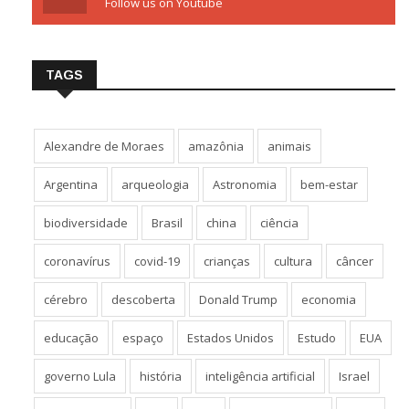
Follow us on Youtube
TAGS
Alexandre de Moraes
amazônia
animais
Argentina
arqueologia
Astronomia
bem-estar
biodiversidade
Brasil
china
ciência
coronavírus
covid-19
crianças
cultura
câncer
cérebro
descoberta
Donald Trump
economia
educação
espaço
Estados Unidos
Estudo
EUA
governo Lula
história
inteligência artificial
Israel