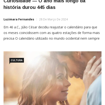
Curiosidade — O ano mais longo da
história durou 445 dias
Luzimara Fernandes
28 De Março De 2024
Em 46 a.C., Júlio César decidiu reajustar o calendário para que
os meses coincidissem com as quatro estações de forma mais
precisa O calendário utilizado no mundo ocidental nem sempre
teve a mesma duração. Por muito tempo, reajustes foram
necessários para que os meses coincidissem com as quatro
CULTURA