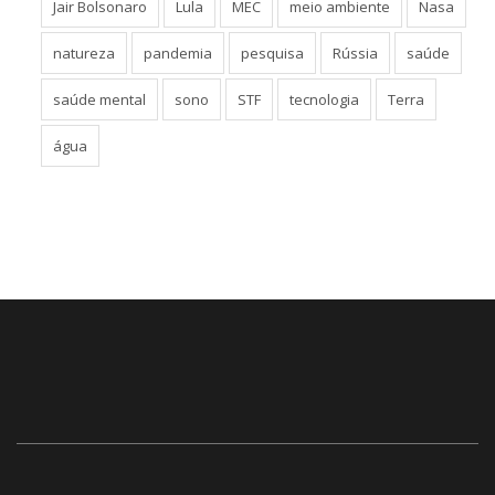
Jair Bolsonaro
Lula
MEC
meio ambiente
Nasa
natureza
pandemia
pesquisa
Rússia
saúde
saúde mental
sono
STF
tecnologia
Terra
água