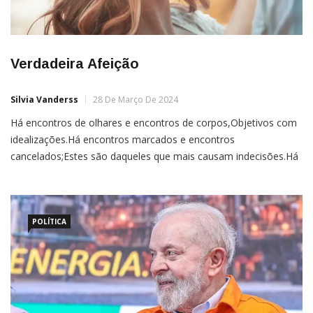
Verdadeira Afeição
Silvia Vanderss
28 De Março De 2024
Há encontros de olhares e encontros de corpos,Objetivos com
idealizações.Há encontros marcados e encontros
cancelados;Estes são daqueles que mais causam indecisões.Há
encontros de anseios e um breve companheirismo;Almas que
se buscam e até encontram uma conexão.Encontros de
carências e
POLÍTICA