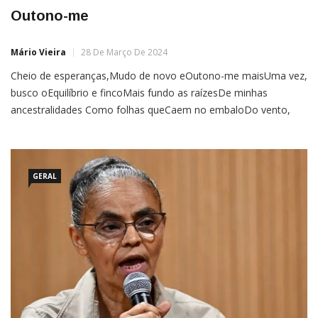
Outono-me
Mário Vieira
28 De Março De 2024
Cheio de esperanças,Mudo de novo eOutono-me maisUma vez,
busco oEquilíbrio e fincoMais fundo as raízesDe minhas
ancestralidades Como folhas queCaem no embaloDo vento,
troco deIdeias e pensamentos,Dando lugar a novosBrotos
mentais Balanço o trocoE livro-me das velhasCascas dos
preconceitos,Das
GERAL