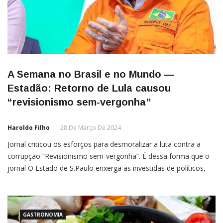
A Semana no Brasil e no Mundo —
Estadão: Retorno de Lula causou
“revisionismo sem-vergonha”
Haroldo Filho
28 De Março De 2024
Jornal criticou os esforços para desmoralizar a luta contra a
corrupção “Revisionismo sem-vergonha”. É dessa forma que o
jornal O Estado de S.Paulo enxerga as investidas de políticos,
juízes e empresários alvos da Lava Jato para “desmoralizar a
luta contra a roubalheira”. Em editorial publicado
GASTRONOMIA