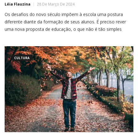
Léia Flauzina
28 De Março De 2024
Os desafios do novo século impõem à escola uma postura
diferente diante da formação de seus alunos. É preciso rever
uma nova proposta de educação, o que não é tão simples
assim Há expectativas que a educação no Brasil resolva, os
problemas sociais do País, sabemos que sem a educação um
país não
CULTURA