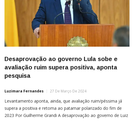
Desaprovação ao governo Lula sobe e
avaliação ruim supera positiva, aponta
pesquisa
Luzimara Fernandes
27 De Março De 2024
Levantamento aponta, ainda, que avaliação ruim/péssima já
supera a positiva e retoma ao patamar polarizado do fim de
2023 Por Guilherme Grandi A desaprovação ao governo de Luiz
Inácio Lula da Silva (PT) encostou na aprovação e empatou
tecnicamente dentro da margem de erro de acordo com a nova