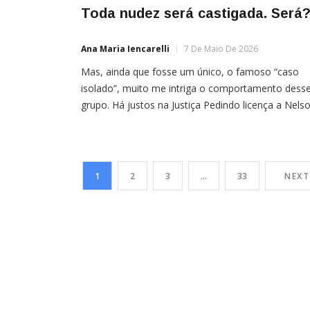
Toda nudez será castigada. Será
Ana Maria Iencarelli
7 De Maio De 2026
Mas, ainda que fosse um único, o famoso “caso
isolado”, muito me intriga o comportamento dess
grupo. Há justos na Justiça Pedindo licença a Nels
Rodrigues, autor da famosa peça de Teatro com e
título, gostaria de traçar um paralelo entre a nudez
“Geny”, prostituta do enredo da peça e o fenômen
difícil de […]
1
2
3
…
33
NEXT