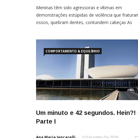
Meninas têm sido agressoras e vítimas em
demonstrações estúpidas de violência que fratura
ossos, quebram dentes, contundem cabeças As
sombras se expandem a cada hora. São 15 estupr
coletivos que ocorrem, em média, por dia no noss
país. Esse é um número que está longe de ser o rea
Quantas crianças e quantos adolescentes guardar
COMPORTAMENTO & EQUILÍBRIO
[…]
Um minuto e 42 segundos. Hein?!
Parte I
Ana Maria Iencarelli
10 De Junho De 2026