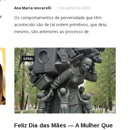
Ana Maria Iencarelli
1 De Junho De 2026
ue
Os comportamentos de perversidade que têm
acontecido são de tal ordem primitivos, que diria,
e
mesmo, são anteriores ao processo de
humanização, e operam a coisificação continuada
Mais um estupro coletivo praticado por adolescentes.
…]
Mais um de status midiático. Quantos anônimos vêm
ocorrendo, não sabemos. O roteiro da barbárie é do
GERAL
tipo “copia e cola”. Um […]
Feliz Dia das Mães — A Mulher Que