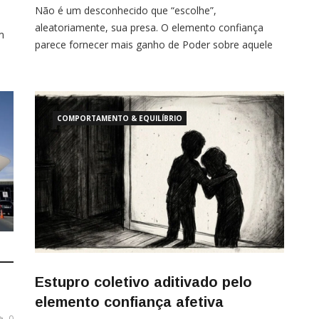
Não é um desconhecido que “escolhe”,
aleatoriamente, sua presa. O elemento confiança
m
parece fornecer mais ganho de Poder sobre aquele
ou aquela que se torna vítima Começo repetindo. São
os
15 estupros coletivos que ocorrem, em média, por
o
dia no nosso país. Esse é um número que está longe
l.
de ser o real. Quantas crianças e […]
ão
COMPORTAMENTO & EQUILÍBRIO
 —
Estupro coletivo aditivado pelo
elemento confiança afetiva
0