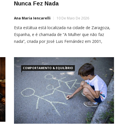
Nunca Fez Nada
Ana Maria Iencarelli
10 De Maio De 2026
Esta estátua está localizada na cidade de Zaragoza,
Espanha, e é chamada de “A Mulher que não faz
nada”, criada por José Luis Fernández em 2001,
como uma crítica à falta de reconhecimento do
trabalho doméstico. Chamá-la assim é, na verdade,
revelar o quanto o mundo ainda não aprendeu a
enxergar o essencial. Porque o […]
COMPORTAMENTO & EQUILÍBRIO