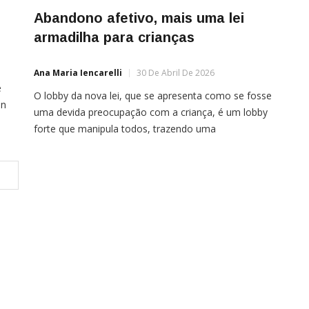
?
Abandono afetivo, mais uma lei
armadilha para crianças
Ana Maria Iencarelli
30 De Abril De 2026
e
O lobby da nova lei, que se apresenta como se fosse
on
uma devida preocupação com a criança, é um lobby
ste
forte que manipula todos, trazendo uma
 da
dramatização de sofrimento de um abandono afetivo
o,
Não somos ingênuos em pensar que a justiça está
preocupada, mesmo, com o bem-estar psicológico
das crianças, quando monta uma lei de […]