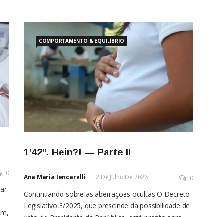
COMPORTAMENTO & EQUILÍBRIO
1’42’’. Hein?! — Parte II
0
Ana Maria Iencarelli
2 De Julho De 2026
0
zar
Continuando sobre as aberrações ocultas O Decreto
Legislativo 3/2025, que prescinde da possibilidade de
im,