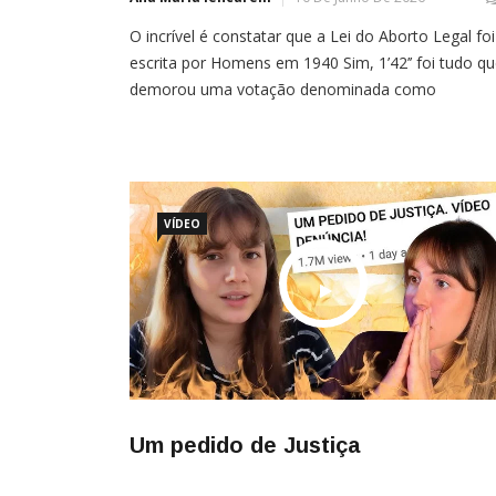
O incrível é constatar que a Lei do Aborto Legal foi
escrita por Homens em 1940 Sim, 1’42’’ foi tudo q
demorou uma votação denominada como
“simbólica” na Comissão de Constituição e Justiça 
Cidadania, (CCJC) do Senado, com menos de 20
senadores e senadoras participando, sem registro
nominal dos votos dos parlamentares. Não fazia [
VÍDEO
Um pedido de Justiça