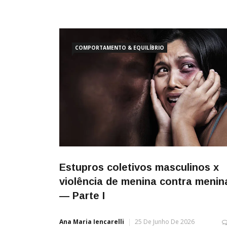
em um minuto e 42 segundos foi “votado” o PDL 
anula uma Resolução do CONANDA, Órgão
Responsável pela garantia de Direitos de Crianças
COMPORTAMENTO & EQUILÍBRIO
Estupros coletivos masculinos x
violência de menina contra menin
— Parte I
Ana Maria Iencarelli
25 De Junho De 2026