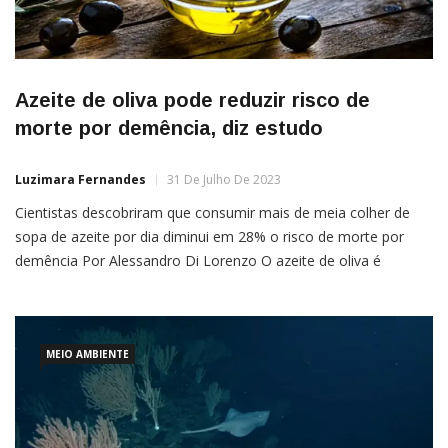
Azeite de oliva pode reduzir risco de
morte por demência, diz estudo
Luzimara Fernandes
31 De Julho De 2023
Cientistas descobriram que consumir mais de meia colher de
sopa de azeite por dia diminui em 28% o risco de morte por
demência Por Alessandro Di Lorenzo O azeite de oliva é
apontado como um exemplo de um “superalimento” que pode
ajudar a viver mais quando consumido como parte de uma
dieta
MEIO AMBIENTE