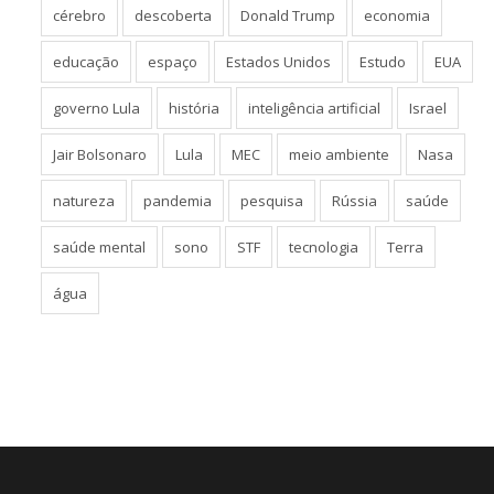
cérebro
descoberta
Donald Trump
economia
educação
espaço
Estados Unidos
Estudo
EUA
governo Lula
história
inteligência artificial
Israel
Jair Bolsonaro
Lula
MEC
meio ambiente
Nasa
natureza
pandemia
pesquisa
Rússia
saúde
saúde mental
sono
STF
tecnologia
Terra
água