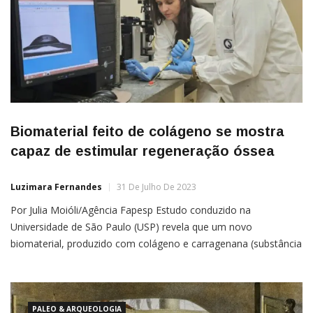
Biomaterial feito de colágeno se mostra
capaz de estimular regeneração óssea
Luzimara Fernandes
31 De Julho De 2023
Por Julia Moióli/Agência Fapesp Estudo conduzido na
Universidade de São Paulo (USP) revela que um novo
biomaterial, produzido com colágeno e carragenana (substância
extraída de algas), pode estimular localmente respostas
mineralizantes de células ósseas in vitro, demonstrando
potencial para
PALEO & ARQUEOLOGIA