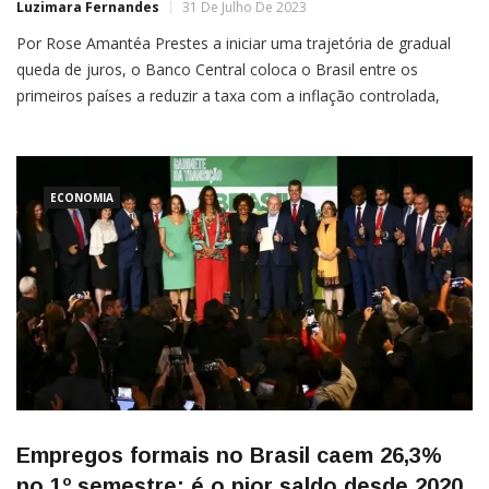
Luzimara Fernandes
31 De Julho De 2023
Por Rose Amantéa Prestes a iniciar uma trajetória de gradual
queda de juros, o Banco Central coloca o Brasil entre os
primeiros países a reduzir a taxa com a inflação controlada,
após a expansão monetária global que alimentou a alta de
preços em todo o mundo. Analistas de mercado preveem que
na
ECONOMIA
Empregos formais no Brasil caem 26,3%
no 1º semestre; é o pior saldo desde 2020