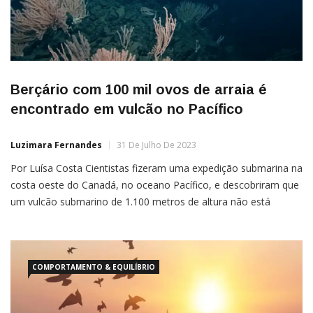
Berçário com 100 mil ovos de arraia é
encontrado em vulcão no Pacífico
Luzimara Fernandes
31 De Julho De 2023
Por Luísa Costa Cientistas fizeram uma expedição submarina na
costa oeste do Canadá, no oceano Pacífico, e descobriram que
um vulcão submarino de 1.100 metros de altura não está
inativo como se imaginava anteriormente. E mais: as águas
quentinhas ao redor formaram um ambiente ideal para abrigar
COMPORTAMENTO & EQUILÍBRIO