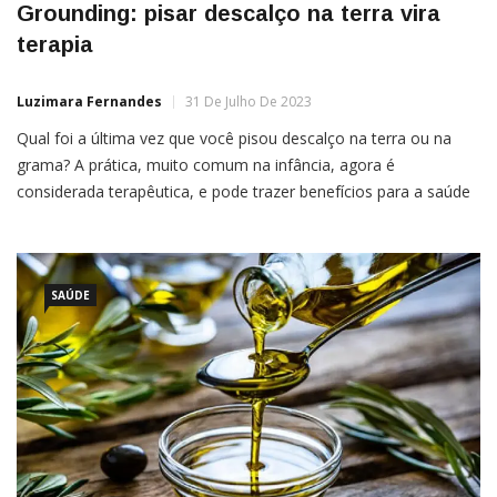
Grounding: pisar descalço na terra vira
terapia
Luzimara Fernandes
31 De Julho De 2023
Qual foi a última vez que você pisou descalço na terra ou na
grama? A prática, muito comum na infância, agora é
considerada terapêutica, e pode trazer benefícios para a saúde
mental e emocional. O grounding (ou aterramento, em
português) é uma técnica que envolve realizar atividades que
SAÚDE