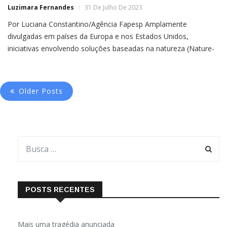
Luzimara Fernandes
31 De Julho De 2023
Por Luciana Constantino/Agência Fapesp Amplamente
divulgadas em países da Europa e nos Estados Unidos,
iniciativas envolvendo soluções baseadas na natureza (Nature-
based Solutions ou NbS, na sigla em inglês) ainda são escassas
em municípios brasileiros e pouco adotadas nas políticas
públicas
Older Posts
POSTS RECENTES
Mais uma tragédia anunciada