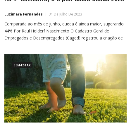
Luzimara Fernandes
31 De Julho De 2023
Comparada ao mês de junho, queda é ainda maior, superando
44% Por Raul Holderf Nascimento O Cadastro Geral de
Empregados e Desempregados (Caged) registrou a criação de
1.023.540 empregos formais no 1º semestre deste ano. É o pior
desempenho para o período desde 2020, início da série
histórica e
BEM-ESTAR