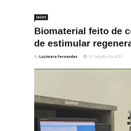
SAÚDE
Biomaterial feito de
de estimular regener
By
Luzimara Fernandes
31 De Julho De 2023