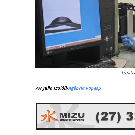
(Foto: Ar
Por
Julia Moióli/
Agência Fapesp