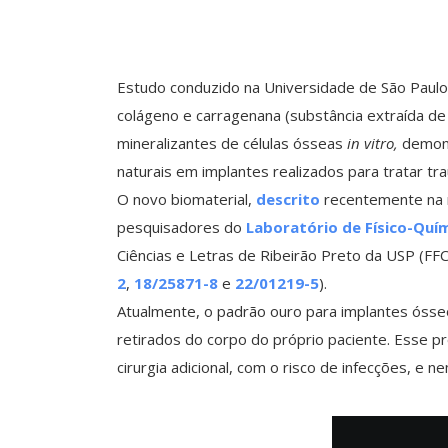
Estudo conduzido na Universidade de São Paulo
colágeno e carragenana (substância extraída de
mineralizantes de células ósseas
in vitro,
demons
naturais em implantes realizados para tratar t
O novo biomaterial,
descrito
recentemente na 
pesquisadores do
Laboratório de Físico-Quím
Ciências e Letras de Ribeirão Preto da USP (F
2
,
18/25871-8
e
22/01219-5
).
Atualmente, o padrão ouro para implantes ósseos
retirados do corpo do próprio paciente. Esse pr
cirurgia adicional, com o risco de infecções, e