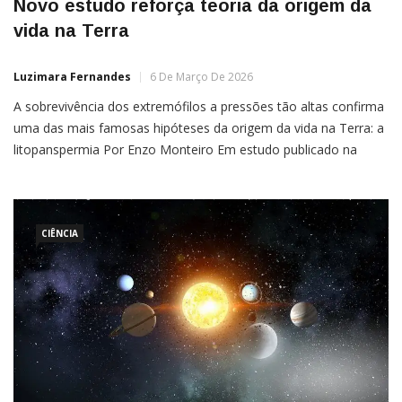
Novo estudo reforça teoria da origem da
vida na Terra
Luzimara Fernandes
6 De Março De 2026
A sobrevivência dos extremófilos a pressões tão altas confirma
uma das mais famosas hipóteses da origem da vida na Terra: a
litopanspermia Por Enzo Monteiro Em estudo publicado na
última terça-feira (3) pela PNAS Nexus, uma das revistas
científicas mais consolidadas do mundo, foi apontado que a
bactéria Deinococcus radiodurans sobreviveria a um impacto de
um asteroide em
CIÊNCIA