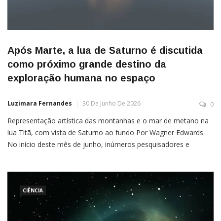
Após Marte, a lua de Saturno é discutida
como próximo grande destino da
exploração humana no espaço
Luzimara Fernandes
30 De Junho De 2026
0
Representação artística das montanhas e o mar de metano na
lua Titã, com vista de Saturno ao fundo Por Wagner Edwards
No início deste mês de junho, inúmeros pesquisadores e
especialistas em exploração espacial se reuniram em Boulder
(Colorado, EUA) para discutir a possibilidade de futuras missões
tripuladas a Titã, lua de Saturno. O encontro […]
CIÊNCIA