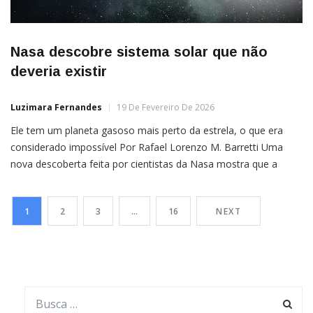
Nasa descobre sistema solar que não
deveria existir
Luzimara Fernandes
19 De Fevereiro De 2026
Ele tem um planeta gasoso mais perto da estrela, o que era
considerado impossível Por Rafael Lorenzo M. Barretti Uma
nova descoberta feita por cientistas da Nasa mostra que a
forma como entendemos a formação de planetas pode estar
errada. O sistema planetário LHS 1903, localizado a cerca de
1
2
3
…
16
NEXT
116 anos-luz da Terra, foi identificado […]