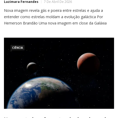
Luzimara Fernandes
7 De Abril De 2026
Nova imagem revela gás e poeira entre estrelas e ajuda a
entender como estrelas moldam a evolução galáctica Por
Hemerson Brandão Uma nova imagem em close da Galáxia
Triângulo, também chamada de Messier 33, revelou com
riqueza de detalhes o gás e a poeira espalhados entre suas
estrelas. O registro, feito com o Very Large […]
CIÊNCIA