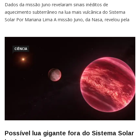
Dados da missão Juno revelaram sinais inéditos de
aquecimento subterrâneo na lua mais vulcânica do Sistema
Solar Por Mariana Lima A missão Juno, da Nasa, revelou pela
primeira vez sinais de aquecimento abaixo da superfície de Io, a
lua de Júpiter conhecida por ser o corpo mais vulcanicamente
ativo do Sistema Solar. As observações foram […]
CIÊNCIA
Possível lua gigante fora do Sistema Solar