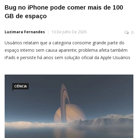
Bug no iPhone pode comer mais de 100
GB de espaço
Luzimara Fernandes
10 De Julho De 2026
0
Usuários relatam que a categoria consome grande parte do
espaço interno sem causa aparente; problema afeta também
iPads e persiste há anos sem solução oficial da Apple Usuários
de iPhone relataram um problema com a categoria “Dados do
Sistema” consumindo mais de 100 GB de armazenamento
interno dos dispositivos, sem causa aparente. O
comportamento foi […]
CIÊNCIA