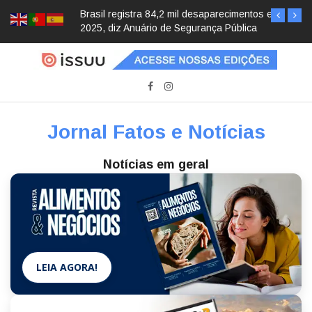
Brasil registra 84,2 mil desaparecimentos em
2025, diz Anuário de Segurança Pública
Jornal Fatos e Notícias
Notícias em geral
LEIA AGORA!