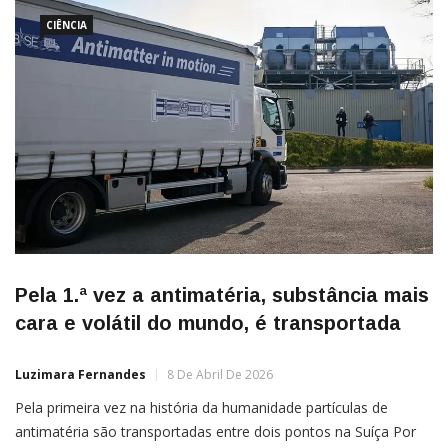
primeiro buraco negro descoberto pelos humanos. Após 60
anos da sua primeira
CIÊNCIA
Pela 1.ª vez a antimatéria, substância mais
cara e volátil do mundo, é transportada
Luzimara Fernandes
8 De Abril De 2026
Pela primeira vez na história da humanidade partículas de
antimatéria são transportadas entre dois pontos na Suíça Por