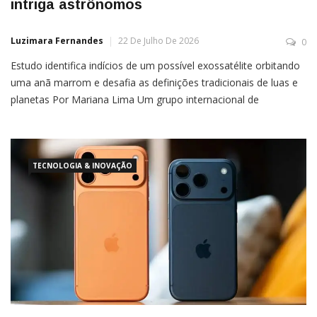
intriga astrônomos
Luzimara Fernandes
22 De Julho De 2026
0
Estudo identifica indícios de um possível exossatélite orbitando
uma anã marrom e desafia as definições tradicionais de luas e
planetas Por Mariana Lima Um grupo internacional de
astrônomos identificou sinais de um possível satélite natural
fora do Sistema Solar, em uma descoberta que pode ampliar o
conhecimento sobre a formação de sistemas planetários e
levantar […]
TECNOLOGIA & INOVAÇÃO