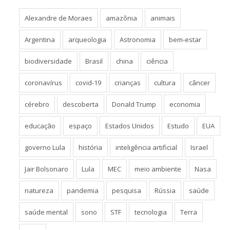
Alexandre de Moraes
amazônia
animais
Argentina
arqueologia
Astronomia
bem-estar
biodiversidade
Brasil
china
ciência
coronavírus
covid-19
crianças
cultura
câncer
cérebro
descoberta
Donald Trump
economia
educação
espaço
Estados Unidos
Estudo
EUA
governo Lula
história
inteligência artificial
Israel
Jair Bolsonaro
Lula
MEC
meio ambiente
Nasa
natureza
pandemia
pesquisa
Rússia
saúde
saúde mental
sono
STF
tecnologia
Terra