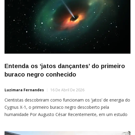
Entenda os ‘jatos dançantes’ do primeiro
buraco negro conhecido
Luzimara Fernandes
16 De Abril De 2026
Cientistas descobriram como funcionam os ‘jatos’ de energia do
Cygnus X-1, o primeiro buraco negro descoberto pela
humanidade Por Augusto César Recentemente, em um estudo
lançado pela Nature Astronomy, cientistas descobriram a força
e potência dos “jatos dançantes” emitidos pelo Cygnus X-1, o