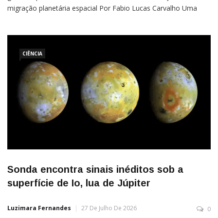
migração planetária espacial Por Fabio Lucas Carvalho Uma
descoberta astronômica recente revelou um sistema planetário
com uma configuração “de dentro para fora”, contrariando as
CIÊNCIA
Sonda encontra sinais inéditos sob a
superfície de Io, lua de Júpiter
Luzimara Fernandes
27 De Julho De 2026
0