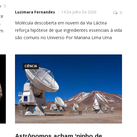
0
Luzimara Fernandes
14 De Julho De 2026
0
te
Molécula descoberta em nuvem da Via Láctea
s
reforça hipótese de que ingredientes essenciais à vida
Um
são comuns no Universo Por Mariana Lima Uma
is
equipe internacional de astrônomos realizou uma
ar,
descoberta inédita ao identificar, pela primeira vez,
um açúcar verdadeiro fora do Sistema Solar. A
molécula chamada eritrulose foi encontrada em uma
CIÊNCIA
grande nuvem de gás […]
Astrônomos acham ‘ninho de