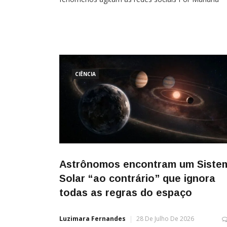
Lima O dia 12 de agosto promete reunir três
fenômenos astronômicos que chamarão a atençã
de observadores do céu ao redor do mundo. Um
eclipse solar
CIÊNCIA
Astrônomos encontram um Siste
Solar “ao contrário” que ignora
todas as regras do espaço
Luzimara Fernandes
28 De Julho De 2026