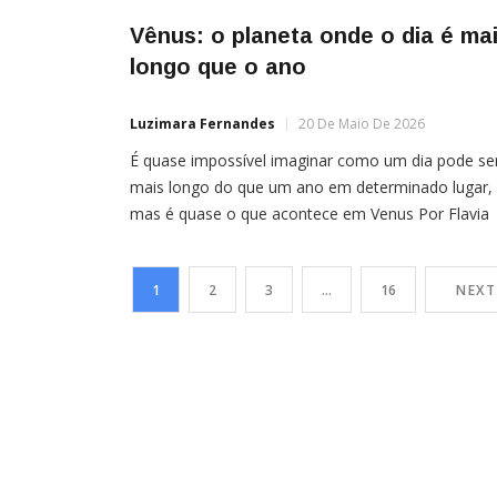
Vênus: o planeta onde o dia é ma
longo que o ano
Luzimara Fernandes
20 De Maio De 2026
É quase impossível imaginar como um dia pode se
mais longo do que um ano em determinado lugar,
mas é quase o que acontece em Venus Por Flavia
Correia Na Terra, estamos acostumados com dias
24 horas e anos de 365 dias, ou 366, nos anos
1
2
3
…
16
NEXT
bissextos. No entanto, os planetas do Sistema
Solar não […]