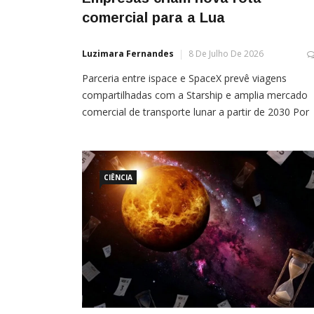
comercial para a Lua
Luzimara Fernandes
8 De Julho De 2026
Parceria entre ispace e SpaceX prevê viagens
compartilhadas com a Starship e amplia mercado
comercial de transporte lunar a partir de 2030 Por
Mariana Lima Uma espécie de “Uber espacial” para
Lua pode se tornar realidade nos próximos anos. 
empresa japonesa ispace anunciou nesta quarta-
feira, 8, uma parceria com a SpaceX para criar […]
CIÊNCIA