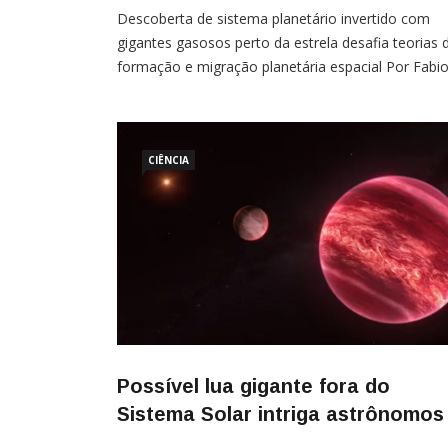
Descoberta de sistema planetário invertido com
gigantes gasosos perto da estrela desafia teorias 
formação e migração planetária espacial Por Fabi
Lucas Carvalho Uma descoberta astronômica rece
revelou um sistema planetário com uma
configuração “de dentro para fora”, contrariando a
teorias estabelecidas sobre a formação de mundo
CIÊNCIA
Os pesquisadores encontraram um
Possível lua gigante fora do
Sistema Solar intriga astrônomos