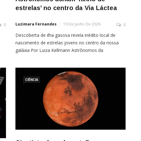
estrelas’ no centro da Via Láctea
Luzimara Fernandes
19 De Junho De 2026
0
0
Descoberta de ilha gasosa revela inédito local de
nascimento de estrelas jovens no centro da nossa
galáxia Por Luiza Kellmann Astrônomos da
 a
Universidade de Harvard e Smithsonian identificaram
A
uma ilha de gás na região central da Via
Láctea que apresenta condições ideais para o
surgimento de novas estrelas. A descoberta foi
CIÊNCIA
anunciada durante a 248ª reunião da Associação