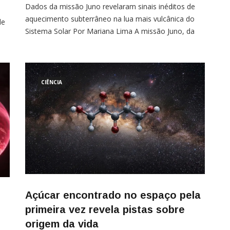
Dados da missão Juno revelaram sinais inéditos de
aquecimento subterrâneo na lua mais vulcânica do
de
Sistema Solar Por Mariana Lima A missão Juno, da
o
Nasa, revelou pela primeira vez sinais de
nte
aquecimento abaixo da superfície de Io, a lua de
Júpiter conhecida por ser o corpo mais
s
vulcanicamente ativo do Sistema Solar. As
s.
CIÊNCIA
observações foram […]
Açúcar encontrado no espaço pela
primeira vez revela pistas sobre
origem da vida