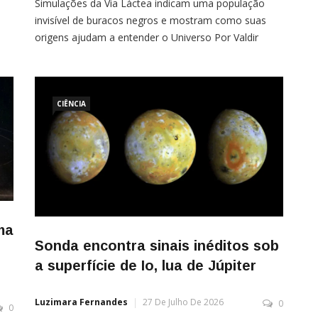
Simulações da Via Láctea indicam uma população
invisível de buracos negros e mostram como suas
o
origens ajudam a entender o Universo Por Valdir
Antonelli Um novo estudo sugere que a Via
Láctea pode abrigar uma população gigantesca
de buracos negros invisíveis. Simulações realizadas
por pesquisadores indicam a existência de cerca de
CIÊNCIA
170 milhões desses objetos espalhados pela
ma
Sonda encontra sinais inéditos sob
a superfície de Io, lua de Júpiter
Luzimara Fernandes
27 De Julho De 2026
0
0