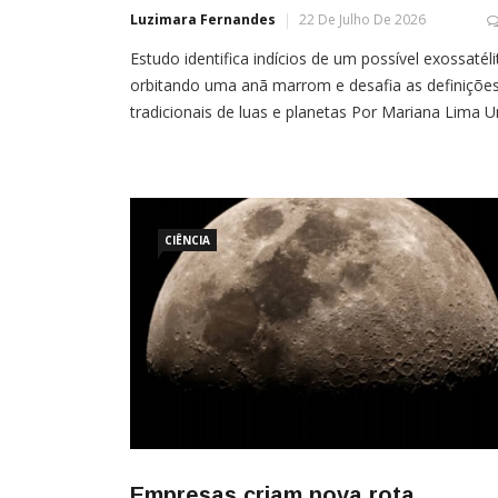
Luzimara Fernandes
22 De Julho De 2026
Estudo identifica indícios de um possível exossatéli
orbitando uma anã marrom e desafia as definiçõe
tradicionais de luas e planetas Por Mariana Lima 
grupo internacional de astrônomos identificou sina
de um possível satélite natural fora do Sistema Sol
em uma descoberta que pode ampliar o
conhecimento sobre a formação de sistemas
CIÊNCIA
planetários e levantar […]
Empresas criam nova rota