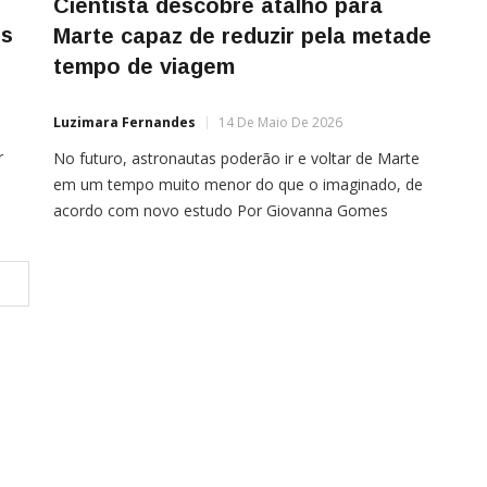
Cientista descobre atalho para
is
Marte capaz de reduzir pela metade
tempo de viagem
Luzimara Fernandes
14 De Maio De 2026
r
No futuro, astronautas poderão ir e voltar de Marte
em um tempo muito menor do que o imaginado, de
acordo com novo estudo Por Giovanna Gomes
 de
Astronautas poderão, no futuro, realizar uma viagem
de ida e volta a Marte em menos de um ano,
reduzindo quase pela metade o tempo estimado das
missões atuais. Essa […]