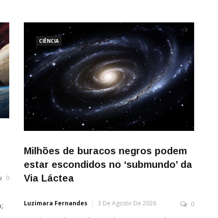
CIÊNCIA
Milhões de buracos negros podem
estar escondidos no ‘submundo’ da
Via Láctea
0
Luzimara Fernandes
3 De Agosto De 2026
0
;