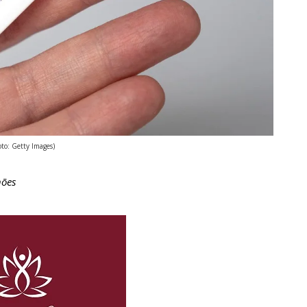
oto: Getty Images)
hões