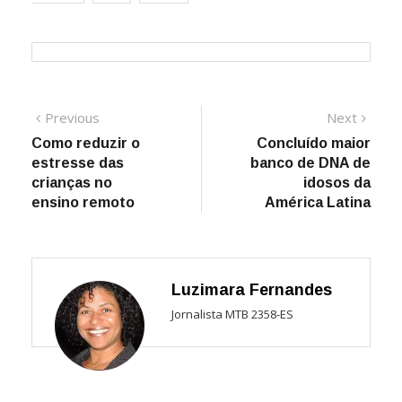
Navegação
Previous
Next
Previous
Next
post:
post:
Como reduzir o
Concluído maior
de
estresse das
banco de DNA de
Post
crianças no
idosos da
ensino remoto
América Latina
Luzimara Fernandes
Jornalista MTB 2358-ES