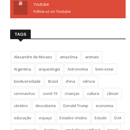
Youtube
Follow us on Youtube
TAGS
Alexandre de Moraes
amazônia
animais
Argentina
arqueologia
Astronomia
bem-estar
biodiversidade
Brasil
china
ciência
coronavírus
covid-19
crianças
cultura
câncer
cérebro
descoberta
Donald Trump
economia
educação
espaço
Estados Unidos
Estudo
EUA
governo Lula
história
inteligência artificial
Israel