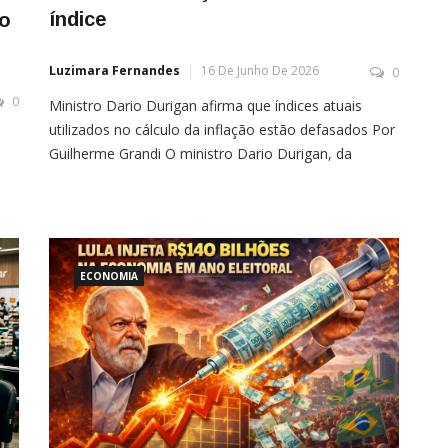
índice
do
Luzimara Fernandes
16 De Junho De 2026
0
0
Ministro Dario Durigan afirma que índices atuais
utilizados no cálculo da inflação estão defasados Por
Guilherme Grandi O ministro Dario Durigan, da
Fazenda, defendeu uma revisão no método de
cálculo da inflação brasileira, afirmando que os
 de
índices atuais podem não refletir adequadamente os
nda
novos hábitos de consumo da população. A
o
declaração ocorre em um momento […]
ECONOMIA