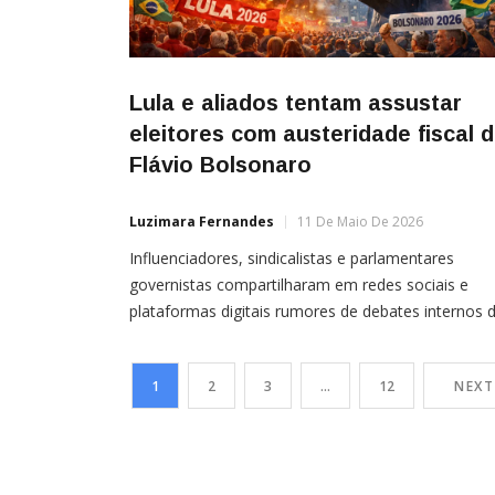
Lula e aliados tentam assustar
eleitores com austeridade fiscal 
Flávio Bolsonaro
Luzimara Fernandes
11 De Maio De 2026
Influenciadores, sindicalistas e parlamentares
governistas compartilharam em redes sociais e
plataformas digitais rumores de debates internos 
pré-campanha de Flávio sobre cortes de gastos Po
Sílvio Ribas Aliados de Luiz Inácio Lula da Silva (PT)
1
2
3
…
12
NEXT
intensificaram, nas últimas semanas, críticas ao
senador Flávio Bolsonaro (PL-RJ), pré-candidato a
presidente. Eles associam