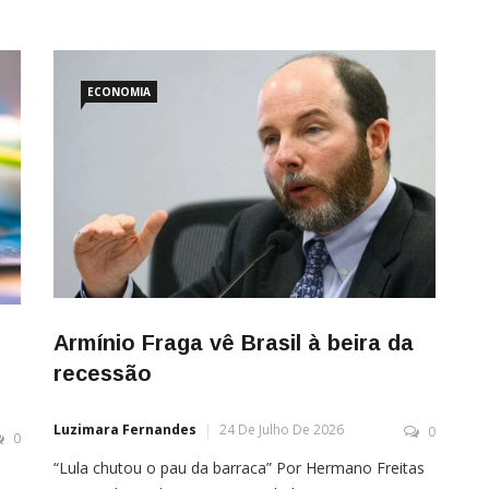
ECONOMIA
Armínio Fraga vê Brasil à beira da
recessão
Luzimara Fernandes
24 De Julho De 2026
0
0
“Lula chutou o pau da barraca” Por Hermano Freitas