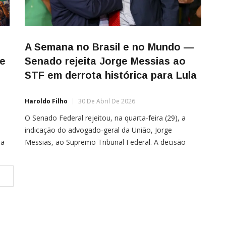
A Semana no Brasil e no Mundo —
de
Senado rejeita Jorge Messias ao
STF em derrota histórica para Lula
Haroldo Filho
30 De Abril De 2026
O Senado Federal rejeitou, na quarta-feira (29), a
indicação do advogado-geral da União, Jorge
da
Messias, ao Supremo Tribunal Federal. A decisão
r
marca um revés político relevante para Luiz Inácio
Lula da Silva, que articulava a aprovação após meses
de resistência no Congresso. Para ser confirmado, o
indicado precisava de ao menos 41 votos no plenário
[…]