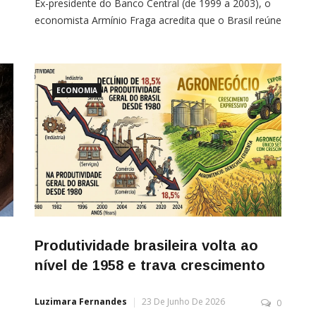
Ex-presidente do Banco Central (de 1999 a 2003), o
economista Armínio Fraga acredita que o Brasil reúne
os sinais que antecedem uma recessão econômica. A
culpa, para ele, seria do terceiro governo Lula, que
“chutou o pau da barraca logo de cara”. As avaliações
foram publicadas […]
ECONOMIA
Produtividade brasileira volta ao
nível de 1958 e trava crescimento
Luzimara Fernandes
23 De Junho De 2026
0