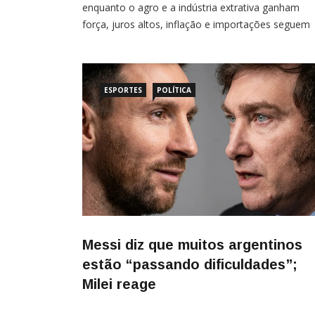
enquanto o agro e a indústria extrativa ganham
força, juros altos, inflação e importações seguem
limitando uma recuperação mais robusta Por
Nathalia Zôrzo A economia brasileira deve crescer
2% em 2026, segundo a nova projeção da
Confederação
ESPORTES
POLÍTICA
Messi diz que muitos argentinos
estão “passando dificuldades”;
Milei reage