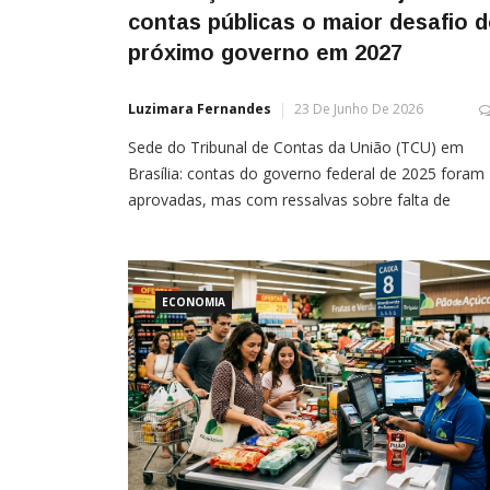
contas públicas o maior desafio 
próximo governo em 2027
Luzimara Fernandes
23 De Junho De 2026
Sede do Tribunal de Contas da União (TCU) em
Brasília: contas do governo federal de 2025 foram
aprovadas, mas com ressalvas sobre falta de
transparência Por Sílvio Ribas Independentemente
quem vencer a eleição presidencial de 2026, a age
do próximo governo estará dominada já em janeir
pela urgência de equilibrar as contas públicas.
ECONOMIA
Crescimento […]