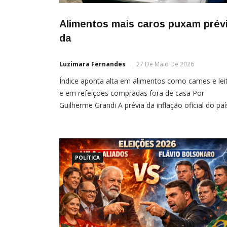
Alimentos mais caros puxam prév
da
Luzimara Fernandes
27 De Maio De 2026
Índice aponta alta em alimentos como carnes e lei
e em refeições compradas fora de casa Por
Guilherme Grandi A prévia da inflação oficial do paí
avançou 0,62% em maio, pressionada principalme
pelo aumento no preço dos alimentos, da energia
elétrica e de itens de saúde, de acordo com dados
IBGE divulgados nesta quarta-feira […]
POLÍTICA