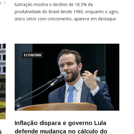
0
lustração mostra o declínio de 18,5% da
produtividade do Brasil desde 1980, enquanto o agro,
único setor com crescimento, aparece em destaque
ao fundo Por Vandré Kramer A produtividade da
economia brasileira caiu 18,5% em 30 anos, segundo
o Conference Board, um think tank americano, e está
em níveis próximos aos de 1958. O pico […]
lo
ECONOMIA
Inflação dispara e governo Lula
defende mudança no cálculo do
s