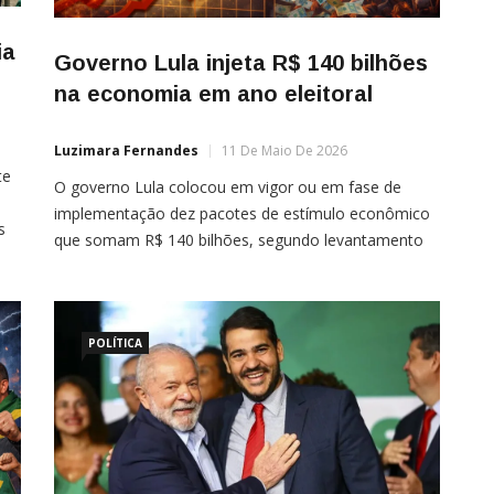
ia
Governo Lula injeta R$ 140 bilhões
na economia em ano eleitoral
Luzimara Fernandes
11 De Maio De 2026
te
O governo Lula colocou em vigor ou em fase de
implementação dez pacotes de estímulo econômico
s
que somam R$ 140 bilhões, segundo levantamento
nte
do banco BTG Pactual. A estratégia adotada foi
concentrar medidas “parafiscais” — supostamente
 do
“sem impacto direto no Orçamento” — para turbinar
a economia antes das eleições de outubro sem
POLÍTICA
estourar formalmente as […]