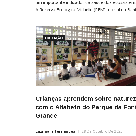
um importante indicador da saúde dos ecossistem
A Reserva Ecológica Michelin (REM), no sul da Bahi
registrou o maior número de avistamentos de
suçuaranas desde o início do monitoramento por
armadilhas fotográficas, em 2018. Foram 49
EDUCAÇÃO
Crianças aprendem sobre nature
com o Alfabeto do Parque da Fon
Grande
Luzimara Fernandes
29 De Outubro De 2025