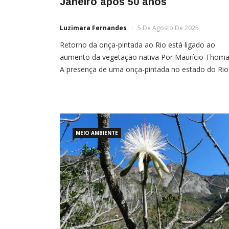
Janeiro após 50 anos
Luzimara Fernandes
5 De Agosto De 2025
Retorno da onça-pintada ao Rio está ligado ao
aumento da vegetação nativa Por Maurício Thom
A presença de uma onça-pintada no estado do Rio
Janeiro foi confirmada após mais de cinco décadas
Segundo informações da Agência Brasil, o Institut
Estadual do Ambiente (Inea) identificou um macho
adulto da espécie no Parque Estadual da Serra da
Concórdia, […]
MEIO AMBIENTE