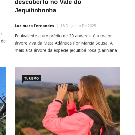
descoberto no Vale do
Jequitinhonha
Luzimara Fernandes
18 De Junho De 2025
az
Equivalente a um prédio de 20 andares, é a maior
 de
árvore viva da Mata Atlântica Por Marcia Sousa A
.
mais alta árvore da espécie jequitibá-rosa (Cariniana
o
legalis) já catalogada no Brasil foi descoberta na
Reserva Biológica da Mata Escura, no Vale do
Jequitinhonha, em Minas Gerais. Com 65 metros de
altura e 5,5 metros de […]
TURISMO