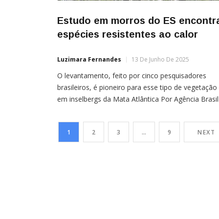
Estudo em morros do ES encontr
espécies resistentes ao calor
Luzimara Fernandes
13 De Junho De 2025
O levantamento, feito por cinco pesquisadores
brasileiros, é pioneiro para esse tipo de vegetação
em inselbergs da Mata Atlântica Por Agência Brasil
Um estudo realizado em quatro inselbergs
(afloramentos rochosos) do estado do Espírito
1
2
3
…
9
NEXT
Santo, na região Sudeste do Brasil, identificou 26
espécies de plantas lenhosas, com grande
capacidade de enfrentar a escassez de água,