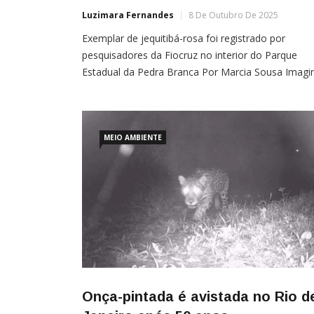
Luzimara Fernandes
8 De Outubro De 2025
Exemplar de jequitibá-rosa foi registrado por
pesquisadores da Fiocruz no interior do Parque
Estadual da Pedra Branca Por Marcia Sousa Imagi
se no 13.º andar de um prédio. É mais ou menos e
a altura de um jequitibá-rosa presente no Parque
Estadual da Pedra Branca, em Guaratiba, zona oes
do Rio de Janeiro. É mais alto […]
MEIO AMBIENTE
Onça-pintada é avistada no Rio d