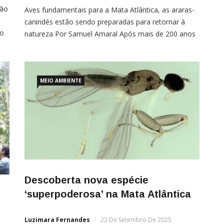
ção
Aves fundamentais para a Mata Atlântica, as araras-
canindés estão sendo preparadas para retornar à
ro
natureza Por Samuel Amaral Após mais de 200 anos
sem voar pelo Rio de Janeiro, as araras-canindés
e
estão prestes a retornar aos céus cariocas. Esses
espécimes foram resgatados de situação de maus-
tratos e têm passado por reabilitação desde junho.
MEIO AMBIENTE
Essa missão é […]
Descoberta nova espécie
‘superpoderosa’ na Mata Atlântica
Luzimara Fernandes
22 De Setembro De 2025