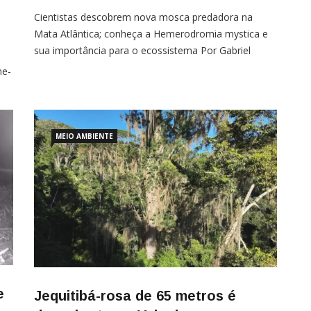
Cientistas descobrem nova mosca predadora na
Mata Atlântica; conheça a Hemerodromia mystica e
sua importância para o ecossistema Por Gabriel
Marin de Oliveira Uma equipe de pesquisadores do
ne-
Instituto Oswaldo Cruz (IOC/Fiocruz) e da
sta
Universidade Federal da Paraíba (UFPB) identificou
uma nova espécie de mosca na Mata Atlântica. O
te
inseto foi encontrado no Parque Estadual da
MEIO AMBIENTE
e
Jequitibá-rosa de 65 metros é