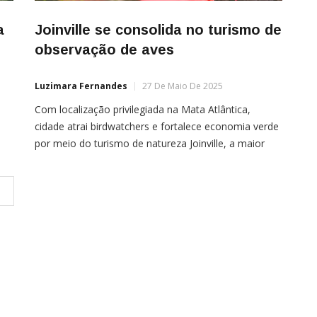
a
Joinville se consolida no turismo de
observação de aves
Luzimara Fernandes
27 De Maio De 2025
Com localização privilegiada na Mata Atlântica,
cidade atrai birdwatchers e fortalece economia verde
por meio do turismo de natureza Joinville, a maior
cidade de Santa Catarina, desponta como um dos
principais destinos para a prática do birdwatching — a
observação de aves em vida livre — e se posiciona
como referência no turismo sustentável no […]