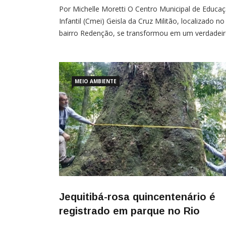
Por Michelle Moretti O Centro Municipal de Educa
Infantil (Cmei) Geisla da Cruz Militão, localizado no
bairro Redenção, se transformou em um verdadei
cenário de encantamento e aprendizado.
Aproximadamente 360 crianças, acompanhadas d
seus familiares, participaram de uma manhã de
descobertas e vivências com a natureza durante a
MEIO AMBIENTE
Apresentação e Dinâmica do Alfabeto do
Jequitibá-rosa quincentenário é
registrado em parque no Rio