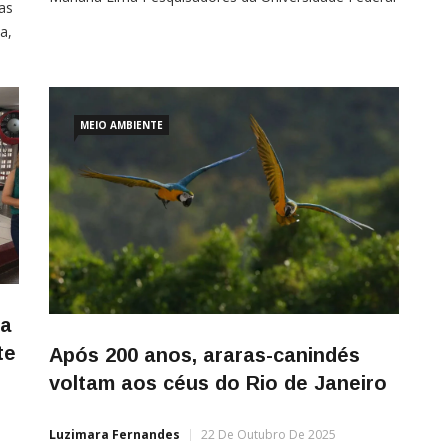
as
do Rio de Janeiro identificaram uma nova espécie de
a,
marsupial encontrada em fragmentos da Mata
Atlântica no estado do Rio de Janeiro. A descoberta
que destacou a raridade do animal e sua longa
separação evolutiva […]
MEIO AMBIENTE
za
te
Após 200 anos, araras-canindés
voltam aos céus do Rio de Janeiro
Luzimara Fernandes
22 De Outubro De 2025