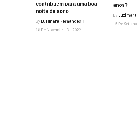
contribuem para uma boa
anos?
noite de sono
By
Luzimara
By
Luzimara Fernandes
15 De Setemb
18 De Novembro De 2022