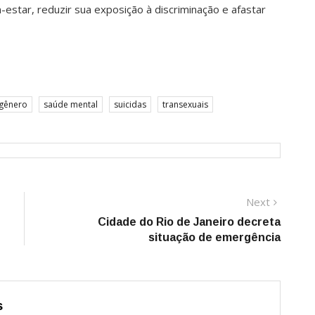
estar, reduzir sua exposição à discriminação e afastar
 gênero
saúde mental
suicidas
transexuais
Next
Next
post:
Cidade do Rio de Janeiro decreta
situação de emergência
s