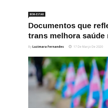
BEM-ESTAR
Documentos que refl
trans melhora saúde 
By
Luzimara Fernandes
17 De Março De 2020