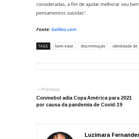
consideradas, a fim de ajudar melhorar seu bem-
pensamentos suicidas”.
Fonte:
Galileu.com
TAGS:
bem-estar
discriminação
identidade de
Navegação
Previous
Previous
post:
Conmebol adia Copa América para 2021
de
por causa da pandemia de Covid-19
Post
Luzimara Fernande