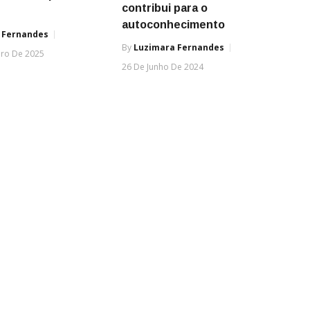
contribui para o
autoconhecimento
 Fernandes
By
Luzimara Fernandes
ro De 2025
26 De Junho De 2024