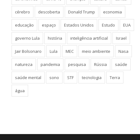
cérebro
descoberta
Donald Trump
economia
educação
espaço
Estados Unidos
Estudo
EUA
governo Lula
história
inteligência artificial
Israel
Jair Bolsonaro
Lula
MEC
meio ambiente
Nasa
natureza
pandemia
pesquisa
Rússia
saúde
saúde mental
sono
STF
tecnologia
Terra
água