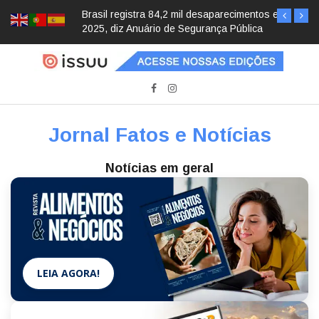
Brasil registra 84,2 mil desaparecimentos em
2025, diz Anuário de Segurança Pública
Jornal Fatos e Notícias
Notícias em geral
LEIA AGORA!