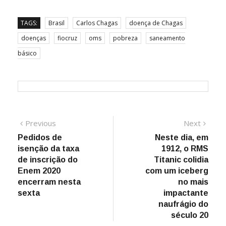
TAGS:
Brasil
Carlos Chagas
doença de Chagas
doenças
fiocruz
oms
pobreza
saneamento
básico
Navegação
Previous
Next
Previous
Next
post:
post:
Pedidos de
Neste dia, em
de
isenção da taxa
1912, o RMS
Post
de inscrição do
Titanic colidia
Enem 2020
com um iceberg
encerram nesta
no mais
sexta
impactante
naufrágio do
século 20