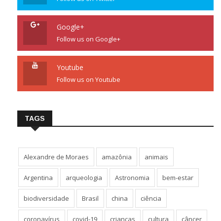
Google+
Follow us on Google+
Youtube
Follow us on Youtube
TAGS
Alexandre de Moraes
amazônia
animais
Argentina
arqueologia
Astronomia
bem-estar
biodiversidade
Brasil
china
ciência
coronavírus
covid-19
crianças
cultura
câncer