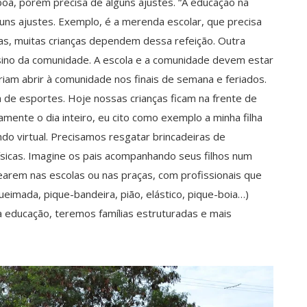
é boa, porém precisa de alguns ajustes. “A educação na
guns ajustes. Exemplo, é a merenda escolar, que precisa
ias, muitas crianças dependem dessa refeição. Outra
ensino da comunidade. A escola e a comunidade devem estar
riam abrir à comunidade nos finais de semana e feriados.
 de esportes. Hoje nossas crianças ficam na frente de
mente o dia inteiro, eu cito como exemplo a minha filha
do virtual. Precisamos resgatar brincadeiras de
físicas. Imagine os pais acompanhando seus filhos num
arem nas escolas ou nas praças, com profissionais que
eimada, pique-bandeira, pião, elástico, pique-boia…)
a educação, teremos famílias estruturadas e mais