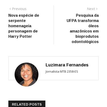
Navegação
Previous
Next
Previous
Next
post:
post:
Nova espécie de
Pesquisa da
de
serpente
UFPA transforma
Post
homenageia
óleos
personagem de
amazônicos em
Harry Potter
bioprodutos
odontológicos
Luzimara Fernandes
Jornalista MTB 2358-ES
RELATED POSTS