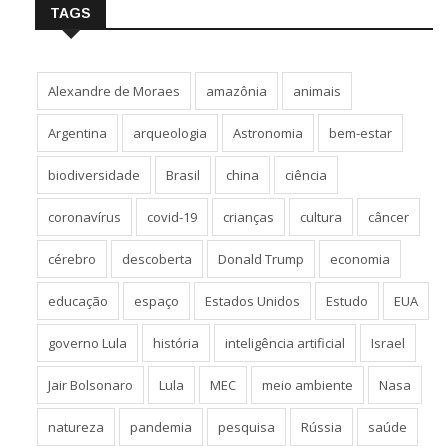
TAGS
Alexandre de Moraes
amazônia
animais
Argentina
arqueologia
Astronomia
bem-estar
biodiversidade
Brasil
china
ciência
coronavírus
covid-19
crianças
cultura
câncer
cérebro
descoberta
Donald Trump
economia
educação
espaço
Estados Unidos
Estudo
EUA
governo Lula
história
inteligência artificial
Israel
Jair Bolsonaro
Lula
MEC
meio ambiente
Nasa
natureza
pandemia
pesquisa
Rússia
saúde