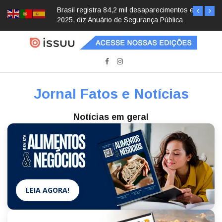
Brasil registra 84,2 mil desaparecimentos em
2025, diz Anuário de Segurança Pública
Jornal Fatos e Notícias
Notícias em geral
LEIA AGORA!