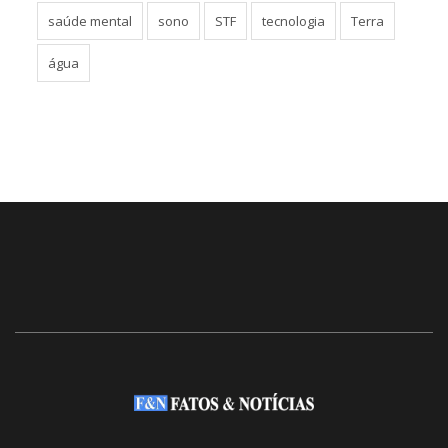
saúde mental
sono
STF
tecnologia
Terra
água