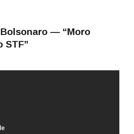
 Bolsonaro — “Moro
ao STF”