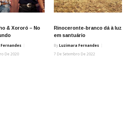
ho & Xororó – No
Rinoceronte-branco dá à luz
undo
em santuário
 Fernandes
By
Luzimara Fernandes
iro De 2020
7 De Setembro De 2022