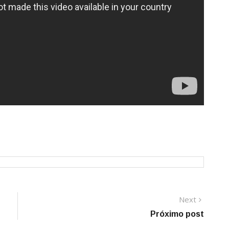
Next
Next
post:
Próximo post