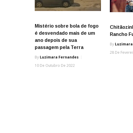
Mistério sobre bola de fogo
Chitãozin
é desvendado mais de um
Rancho F
ano depois de sua
By
Luzimara
passagem pela Terra
28 De Fevere
By
Luzimara Fernandes
10 De Outubro De 2022