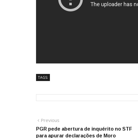
TAGS:
Navegação
Previous
Previous
post:
PGR pede abertura de inquérito no STF
de
para apurar declarações de Moro