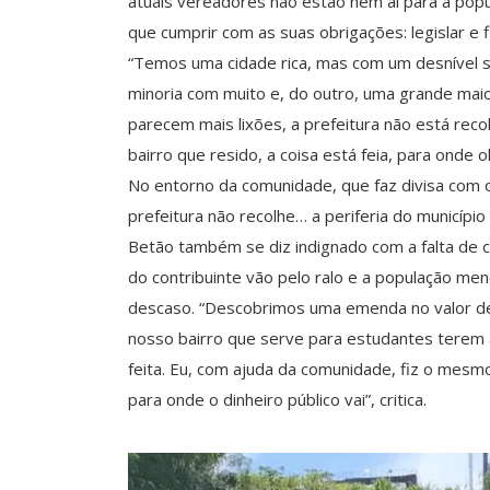
atuais vereadores não estão nem aí para a pop
que cumprir com as suas obrigações: legislar e fi
“Temos uma cidade rica, mas com um desnível s
minoria com muito e, do outro, uma grande maio
parecem mais lixões, a prefeitura não está reco
bairro que resido, a coisa está feia, para onde
No entorno da comunidade, que faz divisa com 
prefeitura não recolhe… a periferia do município
Betão também se diz indignado com a falta de 
do contribuinte vão pelo ralo e a população m
descaso. “Descobrimos uma emenda no valor de
nosso bairro que serve para estudantes terem a
feita. Eu, com ajuda da comunidade, fiz o mesm
para onde o dinheiro público vai”, critica.