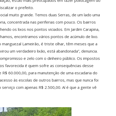
ulação, estão mais preocupados em fazer politicagem do
scalizar o prefeito.
ocial muito grande. Temos duas Serras, de um lado uma
ria, concentrada nas periferias com pouco. Os bairros
lhendo os lixos nos pontos viciados. Em Jardim Carapina,
 olhamos, encontramos vários pontos de acúmulo de lixo.
o manguezal Lameirão, é triste olhar, têm meses que a
 virou um verdadeiro lixão, está abandonada”, denuncia.
compromisso e zelo com o dinheiro público. Os impostos
enos favorecida é quem sofre as consequências desse
 R$ 60.000,00, para manutenção de uma escadaria do
cesso às escolas de outros bairros, mas que nunca foi
o serviço com apenas R$ 2.500,00. Aí é que a gente vê