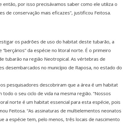
então, por isso precisávamos saber como ele utiliza o
s de conservação mais eficazes”, justificou Feitosa.
estigar os padrões de uso do habitat deste tubarão, a
“berçários” da espécie no litoral norte. É o primeiro
de tubarão na região Neotropical. As vértebras de
res desembarcados no município de Raposa, no estado do
, os pesquisadores descobriram que a área é um habitat
m todo o seu ciclo de vida na mesma região. “Nossos
oral norte é um habitat essencial para esta espécie, pois
irmou Feitosa. “As assinaturas de multielementos neonatos
e a espécie tem, pelo menos, três locais de nascimento