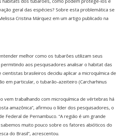
s habitats dos tubarões, como podem protegê-los e
rvação geral das espécies? Sobre esta problemática se
Melissa Cristina Márquez em um artigo publicado na
entender melhor como os tubarões utilizam seus
 permitindo aos pesquisadores analisar o habitat das
ientistas brasileiros decidiu aplicar a microquímica de
ão em particular, o tubarão-azeiteiro (Carcharhinus
rio vem trabalhando com microquímica de vértebras há
ta amazônica”, afirmou o líder dos pesquisadores, o
ade Federal de Pernambuco. “A região é um grande
e sabemos muito pouco sobre os fatores abióticos do
ca do Brasil”, acrescentou.