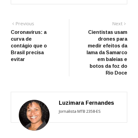
Navegação
Previous
Next
Previous
Next
post:
post:
Coronavírus: a
Cientistas usam
de
curva de
drones para
Post
contágio que o
medir efeitos da
Brasil precisa
lama da Samarco
evitar
em baleias e
botos da foz do
Rio Doce
Luzimara Fernandes
Jornalista MTB 2358-ES