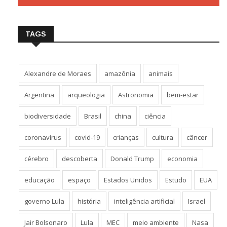
TAGS
Alexandre de Moraes
amazônia
animais
Argentina
arqueologia
Astronomia
bem-estar
biodiversidade
Brasil
china
ciência
coronavírus
covid-19
crianças
cultura
câncer
cérebro
descoberta
Donald Trump
economia
educação
espaço
Estados Unidos
Estudo
EUA
governo Lula
história
inteligência artificial
Israel
Jair Bolsonaro
Lula
MEC
meio ambiente
Nasa