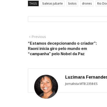
TAGS:
baleias jubarte
botos
drones
Rio Do
Navegação
Previous
Previous
post:
“Estamos decepcionando o criador”:
de
Raoni inicia giro pelo mundo em
Post
“campanha” pelo Nobel da Paz
Luzimara Fernande
Jornalista MTB 2358-ES