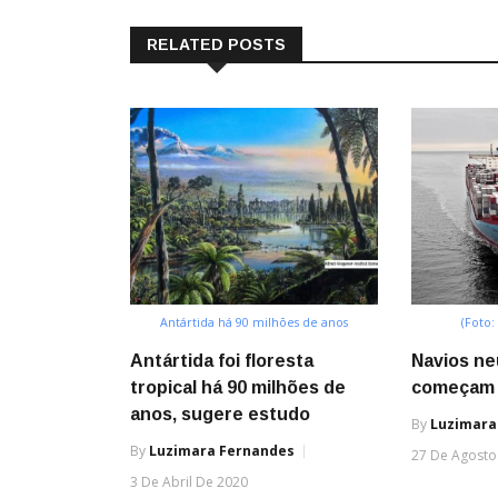
RELATED POSTS
Antártida há 90 milhões de anos
(Foto:
Antártida foi floresta
Navios n
tropical há 90 milhões de
começam 
anos, sugere estudo
By
Luzimara
By
Luzimara Fernandes
27 De Agosto
3 De Abril De 2020