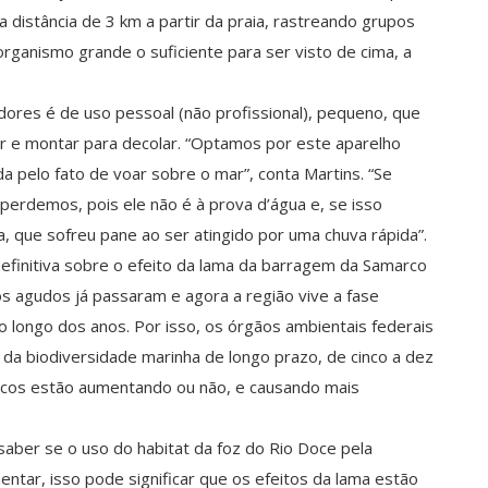
a distância de 3 km a partir da praia, rastreando grupos
organismo grande o suficiente para ser visto de cima, a
res é de uso pessoal (não profissional), pequeno, que
ar e montar para decolar. “Optamos por este aparelho
da pelo fato de voar sobre o mar”, conta Martins. “Se
perdemos, pois ele não é à prova d’água e, se isso
, que sofreu pane ao ser atingido por uma chuva rápida”.
definitiva sobre o efeito da lama da barragem da Samarco
tos agudos já passaram e agora a região vive a fase
o longo dos anos. Por isso, os órgãos ambientais federais
da biodiversidade marinha de longo prazo, de cinco a dez
nicos estão aumentando ou não, e causando mais
 saber se o uso do habitat da foz do Rio Doce pela
ntar, isso pode significar que os efeitos da lama estão