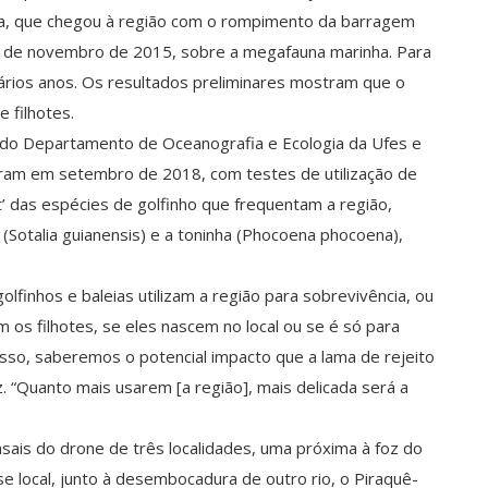
a, que chegou à região com o rompimento da barragem
5 de novembro de 2015, sobre a megafauna marinha. Para
ários anos. Os resultados preliminares mostram que o
e filhotes.
, do Departamento de Oceanografia e Ecologia da Ufes e
aram em setembro de 2018, com testes de utilização de
t’ das espécies de golfinho que frequentam a região,
(Sotalia guianensis) e a toninha (Phocoena phocoena),
olfinhos e baleias utilizam a região para sobrevivência, ou
m os filhotes, se eles nascem no local ou se é só para
so, saberemos o potencial impacto que a lama de rejeito
. “Quanto mais usarem [a região], mais delicada será a
ais do drone de três localidades, uma próxima à foz do
e local, junto à desembocadura de outro rio, o Piraquê-