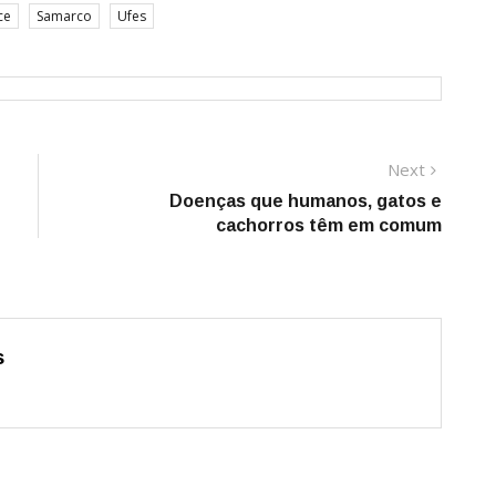
ce
Samarco
Ufes
Next
Next
post:
Doenças que humanos, gatos e
cachorros têm em comum
s