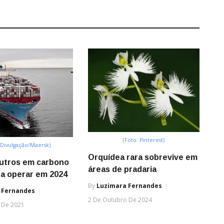
(Foto: Pinterest)
 Divulgação/Maersk)
Orquídea rara sobrevive em
eutros em carbono
áreas de pradaria
a operar em 2024
By
Luzimara Fernandes
 Fernandes
2 De Outubro De 2024
 De 2021