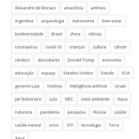
Alexandre de Moraes
amazônia
animais
Argentina
arqueologia
Astronomia
bem-estar
biodiversidade
Brasil
china
ciência
coronavírus
covid-19
crianças
cultura
câncer
cérebro
descoberta
Donald Trump
economia
educação
espaço
Estados Unidos
Estudo
EUA
governo Lula
história
inteligência artificial
Israel
Jair Bolsonaro
Lula
MEC
meio ambiente
Nasa
natureza
pandemia
pesquisa
Rússia
saúde
saúde mental
sono
STF
tecnologia
Terra
água