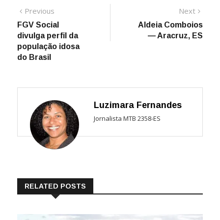
Navegação
Previous
Next
Previous
Next
post:
post:
FGV Social
Aldeia Comboios
de
divulga perfil da
— Aracruz, ES
Post
população idosa
do Brasil
Luzimara Fernandes
Jornalista MTB 2358-ES
RELATED POSTS