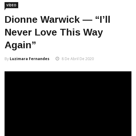
VÍDEO
Dionne Warwick — “I’ll
Never Love This Way
Again”
By
Luzimara Fernandes
8 De Abril De 2020