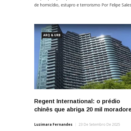
de homicídio, estupro e terrorismo Por Felipe Sale
Gomes A Assembleia Legislativa de El Salvador
aprovou uma reforma no Código Penal Juvenil que
passa a permitir a aplicação de prisão perpétua a
ARQ & URB
Regent International: o prédio
chinês que abriga 20 mil morador
Luzimara Fernandes
23 De Setembro De 2025