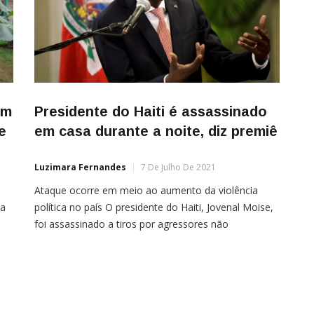
im
Presidente do Haiti é assassinado
e
em casa durante a noite, diz premiê
Luzimara Fernandes
7 De Julho De 2021
e
Ataque ocorre em meio ao aumento da violência
da
política no país O presidente do Haiti, Jovenal Moise,
foi assassinado a tiros por agressores não
identificados em sua residência durante a noite, em
m
“um ato desumano e bárbaro”, disse o primeiro-
l.O
ministro interino do país, Claude Joseph, nesta
quarta-feira (7).A esposa de Moise foi ferida e estava
[…]