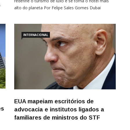
redefine o turismo de luxo e se torna o hotel mais
s
alto do planeta Por Felipe Sales Gomes Dubai
adicionou mais um arranha-céu impressionante à sua
lista de superlativos. O Ciel Dubai Marina, inaugurado
oficialmente nesta semana, acaba de assumir o
posto de hotel mais alto do mundo. Com […]
INTERNACIONAL
EUA mapeiam escritórios de
es
advocacia e institutos ligados a
familiares de ministros do STF