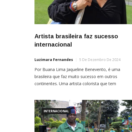
Artista brasileira faz sucesso
internacional
Luzimara Fernandes
5 De Dezembro De 2024
Por Buana Lima Jaqueline Benevento, é uma
brasileira que faz muito sucesso em outros
continentes. Uma artista colorista que tem
impressionado e conquistado vários admiradores 
arte com seu trabalho pelos países onde sua obra
participa, seja em exposições coletivas ou mostra
individuais.Jaqueline iniciou seu trabalho há 13 ano
INTERNACIONAL
— quando passou pela perda do seu […]