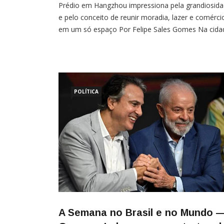
Prédio em Hangzhou impressiona pela grandiosid
e pelo conceito de reunir moradia, lazer e comérci
em um só espaço Por Felipe Sales Gomes Na cida
de Hangzhou, no leste da China, um arranha-céu 
chamando atenção mundial não apenas por seu
tamanho, mas pelo estilo de vida que oferece. Tra
se do Regent International, um dos maiores edifíci
[…]
POLÍTICA
A Semana no Brasil e no Mundo 