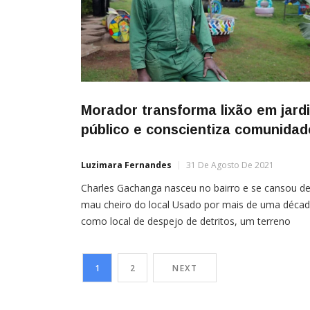
Morador transforma lixão em jard
público e conscientiza comunidad
Luzimara Fernandes
31 De Agosto De 2021
Charles Gachanga nasceu no bairro e se cansou d
mau cheiro do local Usado por mais de uma déca
como local de despejo de detritos, um terreno
localizado no distrito de Dandora, na capital do
Quênia, Nairobi, foi transformado pela ação de u
1
2
NEXT
residente inconformado com o mau cheiro do loca
projeto inspirou outras 20 […]