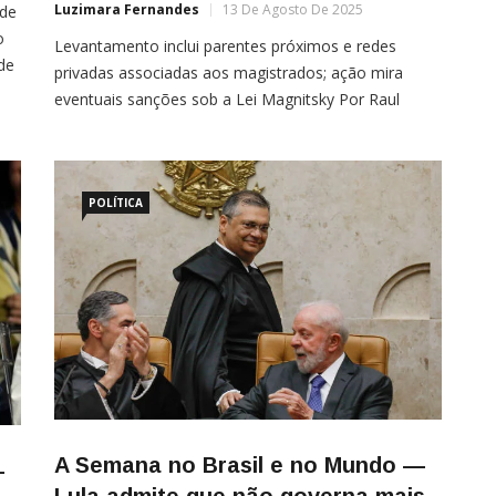
Luzimara Fernandes
13 De Agosto De 2025
ade
o
Levantamento inclui parentes próximos e redes
de
privadas associadas aos magistrados; ação mira
vem
eventuais sanções sob a Lei Magnitsky Por Raul
Holderf Nascimento O governo dos Estados Unidos
ta-
iniciou um mapeamento detalhado de escritórios de
os
advocacia pertencentes a familiares de ministros do
Supremo Tribunal Federal (STF). A apuração inclui
POLÍTICA
filhos, cônjuges e parentes
A Semana no Brasil e no Mundo —
—
Lula admite que não governa mais