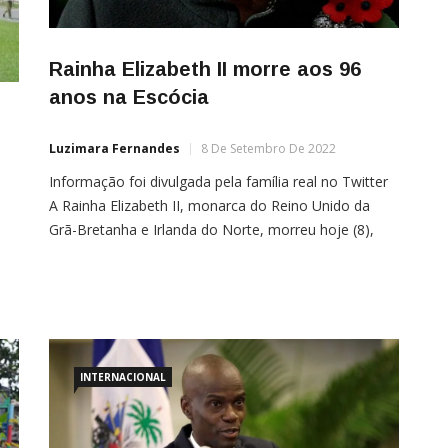
Rainha Elizabeth II morre aos 96
anos na Escócia
Luzimara Fernandes
8 De Setembro De 2022
Informação foi divulgada pela família real no Twitter
A Rainha Elizabeth II, monarca do Reino Unido da
Grã-Bretanha e Irlanda do Norte, morreu hoje (8),
aos 96 anos, no Castelo de Balmoral, na Escócia. A
informação foi divulgada pela assessoria da família
real britânica em suas redes sociais e em seu site
da
oficial.A mensagem publicada […]
s
s
INTERNACIONAL