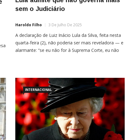
e
sem o Judiciário
Haroldo Filho
3 De Julho De 2025
A declaração de Luiz Inácio Lula da Silva, feita nesta
quarta-feira (2), não poderia ser mais reveladora — e
esa
alarmante: “se eu não for à Suprema Corte, eu não
governo mais o país”. Com essa frase, Lula não
apenas reconhece a fragilidade de seu governo como
também normaliza uma inversão institucional grave:
a substituição do […]
INTERNACIONAL