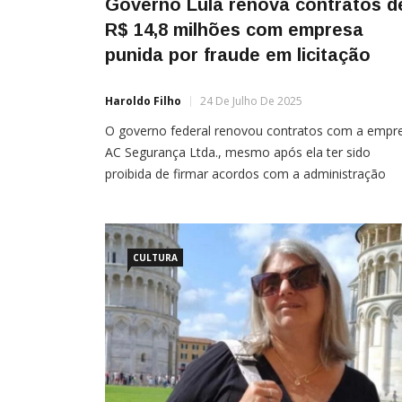
Governo Lula renova contratos d
R$ 14,8 milhões com empresa
punida por fraude em licitação
Haroldo Filho
24 De Julho De 2025
O governo federal renovou contratos com a empr
AC Segurança Ltda., mesmo após ela ter sido
proibida de firmar acordos com a administração
pública por suspeitas de fraude em licitações. As
contratações, que somam R$ 14,8 milhões, foram
mantidas por ao menos quatro ministérios, em
desacordo com a Lei 14.133/2021, que rege as
CULTURA
licitações e […]