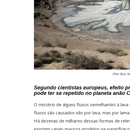
(Petr Brož /
Segundo cientistas europeus, efeito p
pode ter se repetido no planeta anão 
O mistério de alguns fluxos semelhantes à lava e
fluxos são causados ​​não por lava, mas por lama
Há dezenas de milhares dessas formas de relev
existem canais maciços erodidos na superfície p