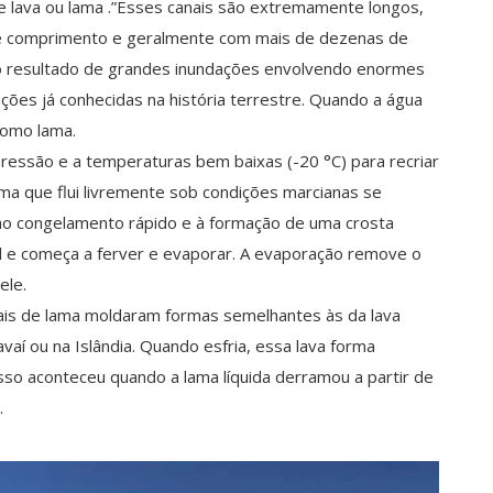
e lava ou lama .”Esses canais são extremamente longos,
e comprimento e geralmente com mais de dezenas de
 o resultado de grandes inundações envolvendo enormes
ções já conhecidas na história terrestre. Quando a água
como lama.
pressão e a temperaturas bem baixas (-20 °C) para recriar
ma que flui livremente sob condições marcianas se
ao congelamento rápido e à formação de uma crosta
el e começa a ferver e evaporar. A evaporação remove o
ele.
ais de lama moldaram formas semelhantes às da lava
í ou na Islândia. Quando esfria, essa lava forma
isso aconteceu quando a lama líquida derramou a partir de
.