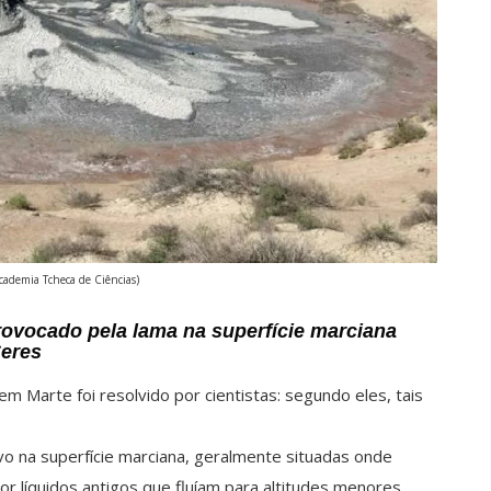
Academia Tcheca de Ciências)
rovocado pela lama na superfície marciana
Ceres
m Marte foi resolvido por cientistas: segundo eles, tais
.
o na superfície marciana, geralmente situadas onde
or líquidos antigos que fluíam para altitudes menores.