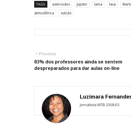
TAGS:
asteroides
Júpiter
lama
lava
Mart
atmosférica
vulcão
Navegação
Previous
Previous
post:
83% dos professores ainda se sentem
de
despreparados para dar aulas on-line
Post
Luzimara Fernande
Jornalista MTB 2358-ES