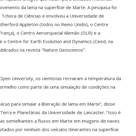
vimento da lama na superfície de Marte. A pesquisa foi
a Tcheca de Ciências e envolveu a Universidade de
utherford Appleton (todos no Reino Unido), o Centre
 França), o Centro Aeroespacial Alemão (DLR) e a
 o Centre for Earth Evolution and Dynamics (Ceed, na
blicados na revista “Nature Geoscience”.
en University, os cientistas recriaram a temperatura da
 Vermelho como parte de uma simulação de condições na
uo para simular a liberação de lama em Marte”, disse
 Terra e Planetárias da Universidade de Lancaster. “Isso é
icas semelhantes a fluxos em Marte em imagens de naves
sitados por nenhum dos veículos itinerantes na superfície