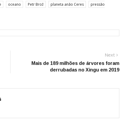
e
oceano
Petr Brož
planeta anão Ceres
pressão
Next
Next
post:
Mais de 189 milhões de árvores foram
derrubadas no Xingu em 2019
s