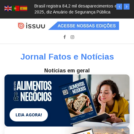
Brasil registra 84,2 mil desaparecimentos em
2025, diz Anuário de Segurança Pública
Jornal Fatos e Notícias
Notícias em geral
LEIA AGORA!