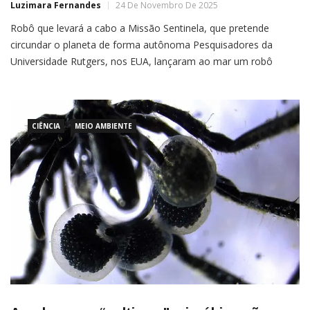
Luzimara Fernandes
24 De Novembro De 2025
Robô que levará a cabo a Missão Sentinela, que pretende
circundar o planeta de forma autônoma Pesquisadores da
Universidade Rutgers, nos EUA, lançaram ao mar um robô
submarino autônomo, chamado Redwing, para uma missão
histórica de cinco anos: Completar a primeira viagem de circum-
navegação do planeta feita por um robô submarino.Embora já
existam robôs submarinos […]
CIÊNCIA
MEIO AMBIENTE