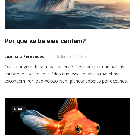
Por que as baleias cantam?
Luzimara Fernandes
24 De Junho De 2025
Qual a origem do som das baleias? Descubra por que baleias
cantam, e quais os mistérios que essas músicas marinhas
escondem Por João Velozo Num planeta coberto por oceanos,
onde a luz quase não penetra e o silêncio parece absoluto,
existe uma melodia que atravessa as águas com precisão
quase mágica. Ela não vem de instrumentos […]
GERAL