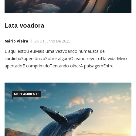
Lata voadora
Mário Vieira
26 De Junho De 2025
E aqui estou euMais uma vezVoando numaLata de
sardinhaSupersônicaSobre algumOceano revoltoDa vida Meio
apertadoE comprimidoTentando olharA paisagemEntre
nuvensDe pensamentosVariados em puroCéu de brigadeiro
Aonde Dumont,Afinal de contas,Estava com aCabeça
quandoCriou estas loucasMáquinas voadoras Valei-me
NossaSenhora e ajude-meSão João, nossoPatrono Não que
MEIO AMBIENTE
euTenha medoDa