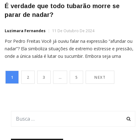
É verdade que todo tubarão morre se
parar de nadar?
Luzimara Fernandes
11 De Outubro De 2024
Por Pedro Freitas Você já ouviu falar na expressão “afundar ou
nadar”? Ela simboliza situações de extremo estresse e pressão,
onde a única saída é lutar ou sucumbir. Embora seja uma
metáfora amplamente utilizada, a ideia de que tubarões
morrem se pararem de nadar também se tornou um mito
1
2
3
…
5
NEXT
bastante popular. No entanto, como muitas […]