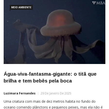
progresso em relação […]
MEIO AMBIENTE
Água-viva-fantasma-gigante: o titã que
brilha e tem bebês pela boca
Luzimara Fernandes
29 De Janeiro De 2025
Uma criatura com mais de dez metros habita no fundo do
oceano comendo plânctons e pequenos peixes, mas ela não é