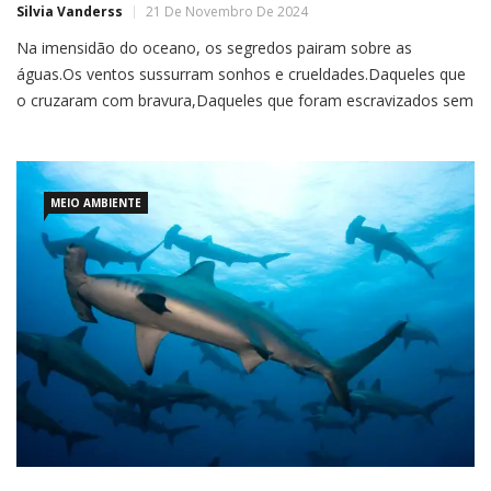
Silvia Vanderss
21 De Novembro De 2024
Na imensidão do oceano, os segredos pairam sobre as
águas.Os ventos sussurram sonhos e crueldades.Daqueles que
o cruzaram com bravura,Daqueles que foram escravizados sem
piedade.Desrespeito,Dor,Angústia,Aflição…O caos mais
perverso e desumano.Atos contraditórios e dissimulados.Que a
humanidade exerceu e ainda exerce sem compaixão.Um povo
hipócrita e dominador.A
MEIO AMBIENTE