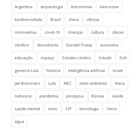
Argentina
arqueologia
Astronomia
bem-estar
biodiversidade
Brasil
china
ciência
coronavírus
covid-19
crianças
cultura
câncer
cérebro
descoberta
Donald Trump
economia
educação
espaço
Estados Unidos
Estudo
EUA
governo Lula
história
inteligência artificial
Israel
Jair Bolsonaro
Lula
MEC
meio ambiente
Nasa
natureza
pandemia
pesquisa
Rússia
saúde
saúde mental
sono
STF
tecnologia
Terra
água