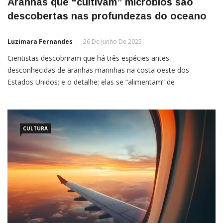
Aranhas que “cultivam” micróbios são
descobertas nas profundezas do oceano
Luzimara Fernandes
26 De Junho De 2025
Cientistas descobriram que há três espécies antes
desconhecidas de aranhas marinhas na costa oeste dos
Estados Unidos; e o detalhe: elas se “alimentam” de
microrganismos que absorvem metano Por Rodrigo Mozelli
Costumamos ver aranhas terrestres se alimentando de presas,
como ratos, moscas, entre outros. Mas você sabia que esses
animais também habitam o oceano
CULTURA