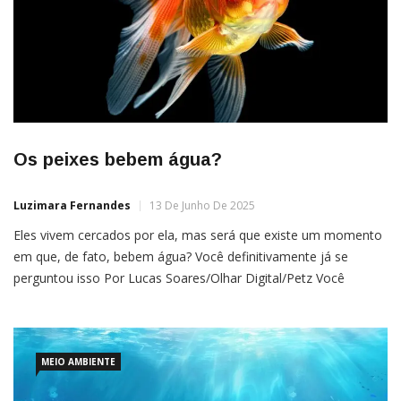
Os peixes bebem água?
Luzimara Fernandes
13 De Junho De 2025
Eles vivem cercados por ela, mas será que existe um momento
em que, de fato, bebem água? Você definitivamente já se
perguntou isso Por Lucas Soares/Olhar Digital/Petz Você
acorda com sede, a primeira coisa que faz é tomar um copão
com água. Saiba que, se você fosse um peixe, isso seria
bastante diferente. Assim como […]
MEIO AMBIENTE