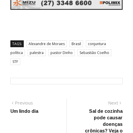
TAGS:
Alexandre de Moraes
Brasil
conjuntura
política
palestra
pastor Dinho
Sebastião Coelho
STF
Navegação
Previous
Next
Previous
Next
post:
post:
Um lindo dia
Sal de cozinha
de
pode causar
Post
doenças
crônicas? Veja o