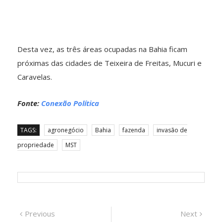
Desta vez, as três áreas ocupadas na Bahia ficam
próximas das cidades de Teixeira de Freitas, Mucuri e
Caravelas.
Fonte:
Conexão Política
TAGS:
agronegócio
Bahia
fazenda
invasão de
propriedade
MST
Navegação
Previous
Next
Previous
Next