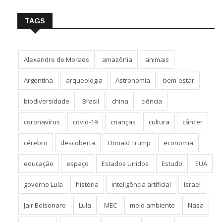
TAGS
Alexandre de Moraes
amazônia
animais
Argentina
arqueologia
Astronomia
bem-estar
biodiversidade
Brasil
china
ciência
coronavírus
covid-19
crianças
cultura
câncer
cérebro
descoberta
Donald Trump
economia
educação
espaço
Estados Unidos
Estudo
EUA
governo Lula
história
inteligência artificial
Israel
Jair Bolsonaro
Lula
MEC
meio ambiente
Nasa