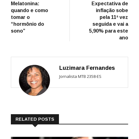
post:
post:
Melatonina:
Expectativa de
de
quando e como
inflação sobe
Post
tomar o
pela 11ª vez
“hormônio do
seguida e vai a
sono”
5,90% para este
ano
Luzimara Fernandes
Jornalista MTB 2358-ES
RELATED POSTS