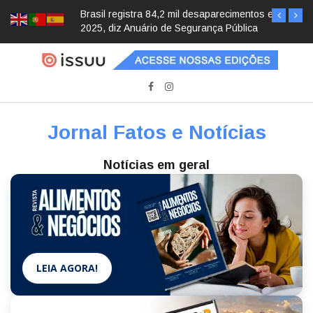
Brasil registra 84,2 mil desaparecimentos em
2025, diz Anuário de Segurança Pública
Jornal Fatos e Notícias
Notícias em geral
LEIA AGORA!