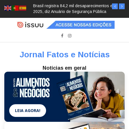
Brasil registra 84,2 mil desaparecimentos em
2025, diz Anuário de Segurança Pública
Jornal Fatos e Notícias
Notícias em geral
LEIA AGORA!