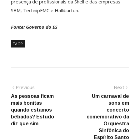
presença de profissionais da Shell e das empresas
SBM, TechnipFMC e Halliburton.
Fonte: Governo do ES
TAGS:
Navegação
Previous
Next
Previous
Next
post:
post:
As pessoas ficam
Um carnaval de
de
mais bonitas
sons em
Post
quando estamos
concerto
bêbados? Estudo
comemorativo da
diz que sim
Orquestra
Sinfônica do
Espírito Santo