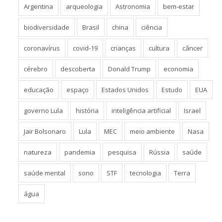
Argentina
arqueologia
Astronomia
bem-estar
biodiversidade
Brasil
china
ciência
coronavírus
covid-19
crianças
cultura
câncer
cérebro
descoberta
Donald Trump
economia
educação
espaço
Estados Unidos
Estudo
EUA
governo Lula
história
inteligência artificial
Israel
Jair Bolsonaro
Lula
MEC
meio ambiente
Nasa
natureza
pandemia
pesquisa
Rússia
saúde
saúde mental
sono
STF
tecnologia
Terra
água