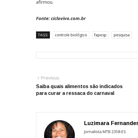
afirmou.
Fonte: ciclovivo.com.br
TAGS:
controle biológico
fapesp
pesquisa
Navegação
Previous
Previous
post:
Saiba quais alimentos são indicados
de
para curar a ressaca do carnaval
Post
Luzimara Fernande
Jornalista MTB 2358-ES