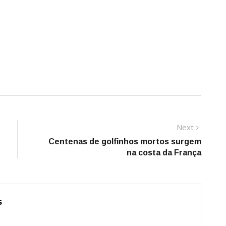
Next
Next
post:
Centenas de golfinhos mortos surgem
na costa da França
s