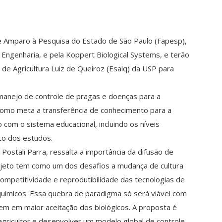
e Amparo à Pesquisa do Estado de São Paulo (Fapesp),
ngenharia, e pela Koppert Biological Systems, e terão
de Agricultura Luiz de Queiroz (Esalq) da USP para
anejo de controle de pragas e doenças para a
á como meta a transferência de conhecimento para a
com o sistema educacional, incluindo os níveis
to dos estudos.
ostali Parra, ressalta a importância da difusão de
rojeto tem como um dos desafios a mudança de cultura
competitividade e reprodutibilidade das tecnologias de
químicos. Essa quebra de paradigma só será viável com
em em maior aceitação dos biológicos. A proposta é
agricultor e desenvolver um modelo global de controle