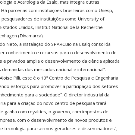
ogia e Acarologia da Esalq, mas integra outras
r. Há parcerias com instituições brasileiras como Unesp,
 pesquisadores de instituições como University of
 Estados Unidos, Institut National de la Recherche
enhagen (Dinamarca).
ado Neto, a instalação do SPARCBio na Esalq consolida
er conhecimento e recursos para o desenvolvimento do
s e privados amplia o desenvolvimento da ciência aplicada
s demandas dos mercados nacional e internacional”.
oise Pilli, este é o 13º Centro de Pesquisa e Engenharia
endo esforços para promover a participação dos setores
hecimento para a sociedade”. O diretor industrial da
ria para a criação do novo centro de pesquisa trará
ade ganha com royalties, o governo, com impostos de
empresa, com o desenvolvimento de novos produtos e
 de tecnologia para sermos geradores e disseminadores”,