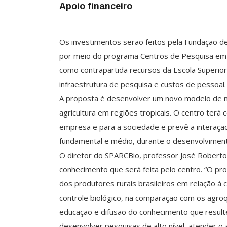
Apoio financeiro
Os investimentos serão feitos pela Fundação d
por meio do programa Centros de Pesquisa em E
como contrapartida recursos da Escola Superior 
infraestrutura de pesquisa e custos de pessoal.
A proposta é desenvolver um novo modelo de m
agricultura em regiões tropicais. O centro ter
empresa e para a sociedade e prevê a interação 
fundamental e médio, durante o desenvolvimen
O diretor do SPARCBio, professor José Roberto P
conhecimento que será feita pelo centro. “O p
dos produtores rurais brasileiros em relação à 
controle biológico, na comparação com os agro
educação e difusão do conhecimento que result
desenvolver pesquisas de alto nível, atender o 