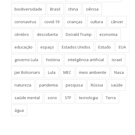
biodiversidade
Brasil
china
ciência
coronavírus
covid-19
crianças
cultura
câncer
cérebro
descoberta
Donald Trump
economia
educação
espaço
Estados Unidos
Estudo
EUA
governo Lula
história
inteligência artificial
Israel
Jair Bolsonaro
Lula
MEC
meio ambiente
Nasa
natureza
pandemia
pesquisa
Rússia
saúde
saúde mental
sono
STF
tecnologia
Terra
água