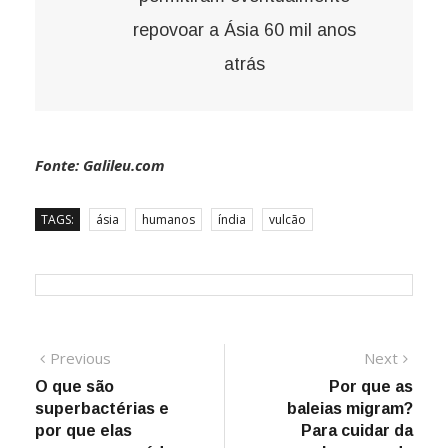
repovoar a Ásia 60 mil anos
atrás
Fonte: Galileu.com
TAGS:
ásia
humanos
índia
vulcão
Navegação
Previous
Next
Previous
Next
post:
post:
O que são
Por que as
de
superbactérias e
baleias migram?
Post
por que elas
Para cuidar da