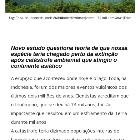
Lago Toba, na Indonésia, onde erupção catastrófica aconteceu 74 mil anos atrás (Foto: Wikimedia Commons)
Novo estudo questiona teoria de que nossa
espécie teria chegado perto da extinção
após catástrofe ambiental que atingiu o
continente asiático
A erupção que aconteceu onde hoje é o lago Toba, na
Indonésia, foi um dos maiores eventos vulcânicos dos
últimos dois milhões de anos. Cientistas acreditam que
o fenômeno, que se deu há 74 mil anos, foi tão
impactante que resultou em um esfriamento da Terra
durante mil anos.
A catástrofe teria dizimado populações inteiras de
hominídeos e mamíferos na Ásia, colocando em risco