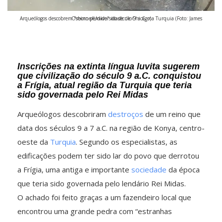
Arqueólogos descobrem "reino perdido" do século 9 a.C. na Turquia (Foto: James Osborne/Universidade de Chicago)
Inscrições na extinta língua luvita sugerem
que civilização do século 9 a.C. conquistou
a Frígia, atual região da Turquia que teria
sido governada pelo Rei Midas
Arqueólogos descobriram
destroços
de um reino que
data dos séculos 9 a 7 a.C. na região de Konya, centro-
oeste da
Turquia
. Segundo os especialistas, as
edificações podem ter sido lar do povo que derrotou
a Frígia, uma antiga e importante
sociedade
da época
que teria sido governada pelo lendário Rei Midas.
O achado foi feito graças a um fazendeiro local que
encontrou uma grande pedra com “estranhas