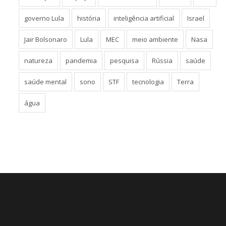
governo Lula
história
inteligência artificial
Israel
Jair Bolsonaro
Lula
MEC
meio ambiente
Nasa
natureza
pandemia
pesquisa
Rússia
saúde
saúde mental
sono
STF
tecnologia
Terra
água