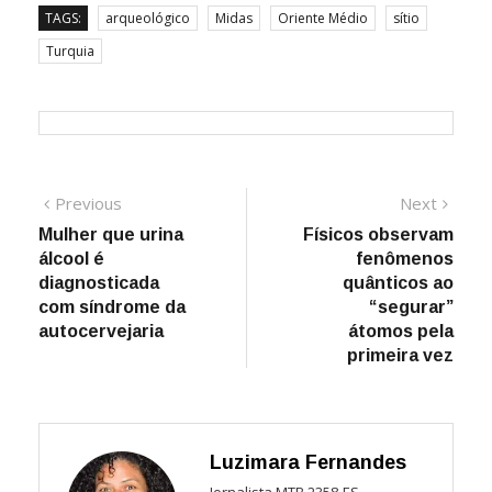
TAGS:
arqueológico
Midas
Oriente Médio
sítio
Turquia
Navegação
Previous
Next
Previous
Next
post:
post:
Mulher que urina
Físicos observam
de
álcool é
fenômenos
Post
diagnosticada
quânticos ao
com síndrome da
“segurar”
autocervejaria
átomos pela
primeira vez
Luzimara Fernandes