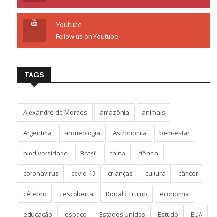
Youtube
Follow us on Youtube
TAGS
Alexandre de Moraes
amazônia
animais
Argentina
arqueologia
Astronomia
bem-estar
biodiversidade
Brasil
china
ciência
coronavírus
covid-19
crianças
cultura
câncer
cérebro
descoberta
Donald Trump
economia
educação
espaço
Estados Unidos
Estudo
EUA