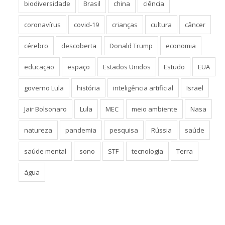
biodiversidade
Brasil
china
ciência
coronavírus
covid-19
crianças
cultura
câncer
cérebro
descoberta
Donald Trump
economia
educação
espaço
Estados Unidos
Estudo
EUA
governo Lula
história
inteligência artificial
Israel
Jair Bolsonaro
Lula
MEC
meio ambiente
Nasa
natureza
pandemia
pesquisa
Rússia
saúde
saúde mental
sono
STF
tecnologia
Terra
água