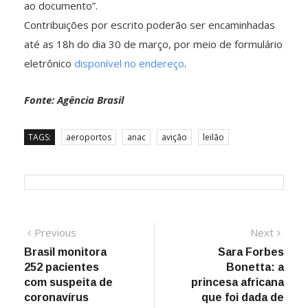
ao documento”.
Contribuições por escrito poderão ser encaminhadas
até as 18h do dia 30 de março, por meio de formulário
eletrônico
disponível no endereço
.
Fonte: Agência Brasil
TAGS:
aeroportos
anac
avição
leilão
Navegação
Previous
Next
Previous
Next
post:
post:
Brasil monitora
Sara Forbes
de
252 pacientes
Bonetta: a
Post
com suspeita de
princesa africana
coronavírus
que foi dada de